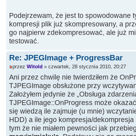
Podejrzewam, że jest to spowodowane t
kompresji plik już skompresowany, a pr
go najpierw zdekompresować, ale już mi s
testować.
Re: JPEGImage + ProgressBar
przez
Witold
» czwartek, 28 stycznia 2010, 20:27
Ani przez chwilę nie twierdziłem że OnP
TJPEGImage obsłużone przy wczytywani
Założyłem jedynie że „Obsługa zdarzeni
TJPEGImage::OnProgress może okazać s
się wiedzą ile zajmuje (u mnie) wczytanie
HDD) a ile jego kompresja/dekompresja 
tym że nie miałem pewności jak przebieg