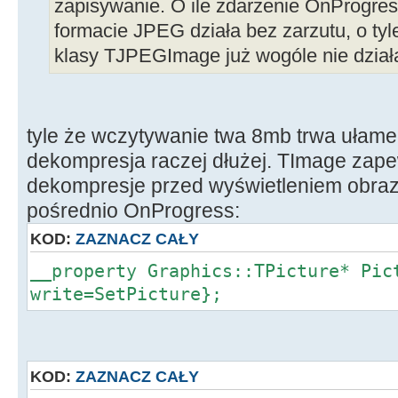
zapisywanie. O ile zdarzenie OnProgres
formacie JPEG działa bez zarzutu, o tyl
klasy TJPEGImage już wogóle nie dział
tyle że wczytywanie twa 8mb trwa ułame
dekompresja raczej dłużej. TImage zap
dekompresje przed wyświetleniem obraz
pośrednio OnProgress:
KOD:
ZAZNACZ CAŁY
__property Graphics::TPicture* Pic
write=SetPicture};
KOD:
ZAZNACZ CAŁY