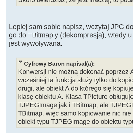
Lepiej sam sobie napisz, wczytaj JPG d
go do TBitmap’y (dekompresja), wtedy 
jest wywoływana.
Cyfrowy Baron napisał(a):
Konwersji nie możną dokonać poprzez 
wcześniej ta funkcja służy tylko do kop
drugi, ale obiekt A do którego się kopiu
klasę obiektu A. Klasa TPicture obługuj
TJPEGImage jak i TBitmap, ale TJPEGI
TBitmap, więc samo kopiowanie nic nie
obiekt typu TJPEGImage do obiektu typ