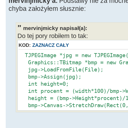
mervinjmicky’a.
Podstawy nie za mocne,
chyba założyłem słusznie:
mervinjmicky napisał(a):
Do tej pory robiłem to tak:
KOD:
ZAZNACZ CAŁY
TJPEGImage *jpg = new TJPEGImage
Graphics::TBitmap *bmp = new Gra
jpg->LoadFromFile(File);
bmp->Assign(jpg);
int height=0;
int procent = (width*100)/bmp->W
height = (bmp->Height*procent)/1
bmp->Canvas->StretchDraw(Rect(0,
bmp);
bmp->Height = height;
bmp->Width = width;