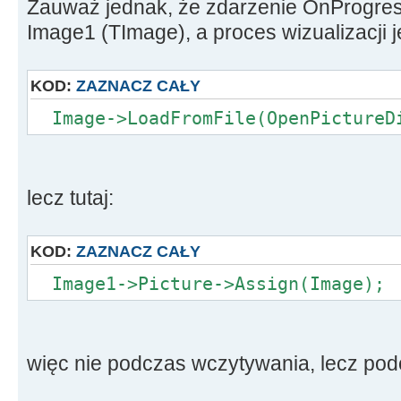
//--------------------------------
Zauważ jednak, że zdarzenie OnProgres
--------------------
Image1 (TImage), a proces wizualizacji je
void __fastcall TForm1::ImageProgr
TProgressStage Stage,
KOD:
ZAZNACZ CAŁY
BYTE PercentDone, bool RedrawNo
Image->LoadFromFile(OpenPictureDi
const AnsiString Msg)
{
switch(Stage)
{
lecz tutaj:
case psStarting: ProgressBar1->Po
case psRunning: ProgressBar1->Po
KOD:
ZAZNACZ CAŁY
break;
case psEnding: ProgressBar1->Po
Image1->Picture->Assign(Image);
}
}
więc nie podczas wczytywania, lecz pod
//--------------------------------
--------------------