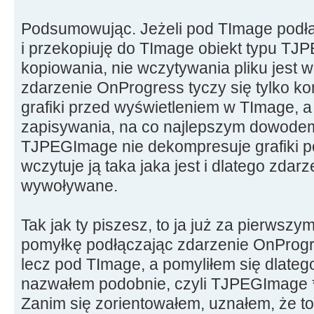
Podsumowując. Jeżeli pod TImage podł
i przekopiuję do TImage obiekt typu TJ
kopiowania, nie wczytywania pliku jest w
zdarzenie OnProgress tyczy się tylko ko
grafiki przed wyświetleniem w TImage, a
zapisywania, na co najlepszym dowodem j
TJPEGImage nie dekompresuje grafiki p
wczytuje ją taka jaka jest i dlatego zdar
wywoływane.
Tak jak ty piszesz, to ja już za pierwsz
pomyłkę podłączając zdarzenie OnProg
lecz pod TImage, a pomyliłem się dlateg
nazwałem podobnie, czyli TJPEGImage 
Zanim się zorientowałem, uznałem, że t