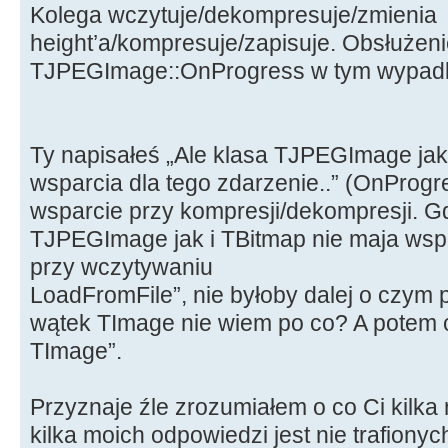
Kolega wczytuje/dekompresuje/zmienia
jpg->Assign(bmp);
height’a/kompresuje/zapisuje. Obsłużen
jpg->CompressionQuality = quali
TJPEGImage::OnProgress w tym wypadk
jpg->SaveToFile(temp+"\\\\miniat
jpg->Free();
bmp->Free();
Ty napisałeś „Ale klasa TJPEGImage jak
wsparcia dla tego zdarzenie..” (OnProgr
wsparcie przy kompresji/dekompresji. Gd
TJPEGImage jak i TBitmap nie maja wspa
przy wczytywaniu
LoadFromFile”, nie byłoby dalej o czym
wątek TImage nie wiem po co? A potem 
TImage”.
Przyznaje źle zrozumiałem o co Ci kilka
kilka moich odpowiedzi jest nie trafionyc