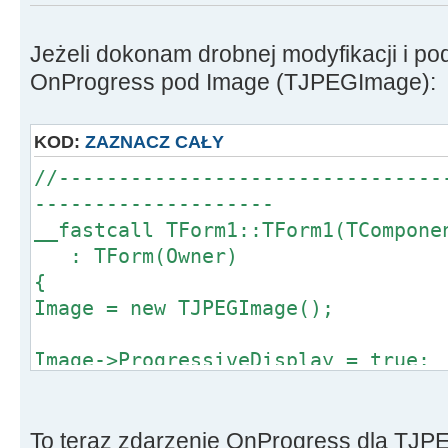
void __fastcall TForm1::Button2Cli
{
Jeżeli dokonam drobnej modyfikacji i po
if(OpenPictureDialog1->Execute())
OnProgress pod Image (TJPEGImage):
{
Image->LoadFromFile(OpenPictureDi
KOD:
ZAZNACZ CAŁY
Image1->Picture->Assign(Image);
//--------------------------------
}
--------------------
}
__fastcall TForm1::TForm1(TCompone
//--------------------------------
: TForm(Owner)
--------------------
{
Image = new TJPEGImage();
Image->ProgressiveDisplay = true;
Image->OnProgress = ImageProgress;
}
//--------------------------------
To teraz zdarzenie OnProgress dla TJP