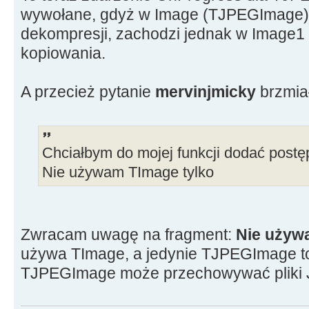
--------------------
wywołane, gdyż w Image (TJPEGImage) 
dekompresji, zachodzi jednak w Image1
kopiowania.
A przecież pytanie
mervinjmicky
brzmia
Chciałbym do mojej funkcji dodać postę
Nie używam TImage tylko
Zwracam uwagę na fragment:
Nie używ
używa TImage, a jedynie TJPEGImage to
TJPEGImage może przechowywać pliki