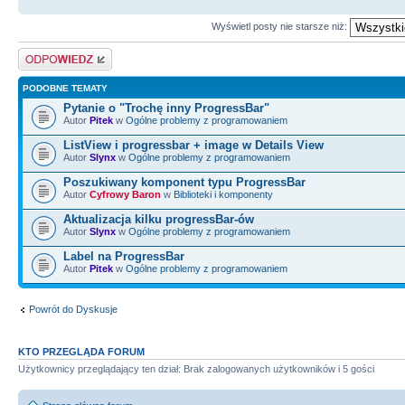
Wyświetl posty nie starsze niż:
Odpowiedz
PODOBNE TEMATY
Pytanie o "Trochę inny ProgressBar"
Autor
Pitek
w
Ogólne problemy z programowaniem
ListView i progressbar + image w Details View
Autor
Slynx
w
Ogólne problemy z programowaniem
Poszukiwany komponent typu ProgressBar
Autor
Cyfrowy Baron
w
Biblioteki i komponenty
Aktualizacja kilku progressBar-ów
Autor
Slynx
w
Ogólne problemy z programowaniem
Label na ProgressBar
Autor
Pitek
w
Ogólne problemy z programowaniem
Powrót do Dyskusje
KTO PRZEGLĄDA FORUM
Użytkownicy przeglądający ten dział: Brak zalogowanych użytkowników i 5 gości