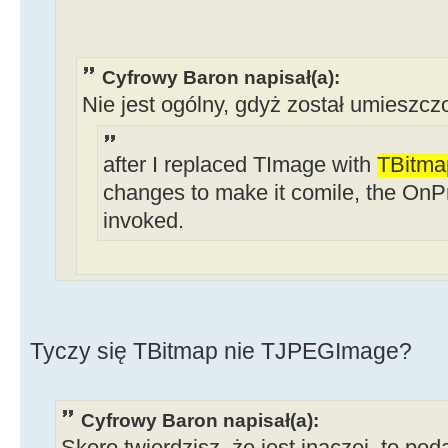
Cyfrowy Baron napisał(a):
Nie jest ogólny, gdyż został umieszc
after I replaced TImage with
TBitma
changes to make it comile, the OnPr
invoked.
Tyczy się TBitmap nie TJPEGImage?
Cyfrowy Baron napisał(a):
Skoro twierdzisz, że jest inaczej, to pod