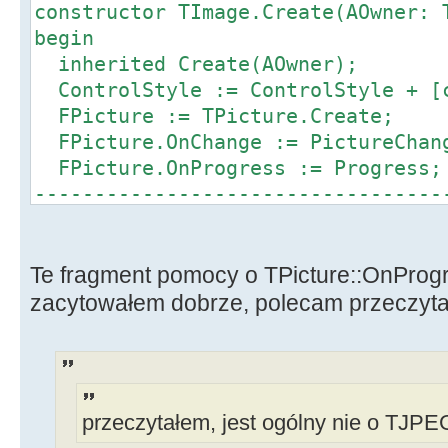
constructor TImage.Create(AOwner: 
begin
inherited Create(AOwner);
ControlStyle := ControlStyle + [c
FPicture := TPicture.Create;
FPicture.OnChange := PictureChan
FPicture.OnProgress := Progress; 
----------------------------------
-------
Height := 105;
Width := 105;
Te fragment pomocy o TPicture::OnProgr
end;
zacytowałem dobrze, polecam przeczyta
przeczytałem, jest ogólny nie o TJP