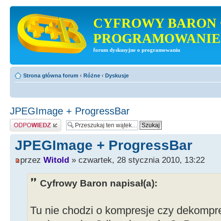
CYFROWY BARON 
PROGRAMOWANIE
forum dyskusyjne o programowaniu
Strona główna forum
‹
Różne
‹
Dyskusje
JPEGImage + ProgressBar
Odpowiedz
JPEGImage + ProgressBar
przez
Witold
» czwartek, 28 stycznia 2010, 13:22
Cyfrowy Baron napisał(a):
Tu nie chodzi o kompresje czy dekompre