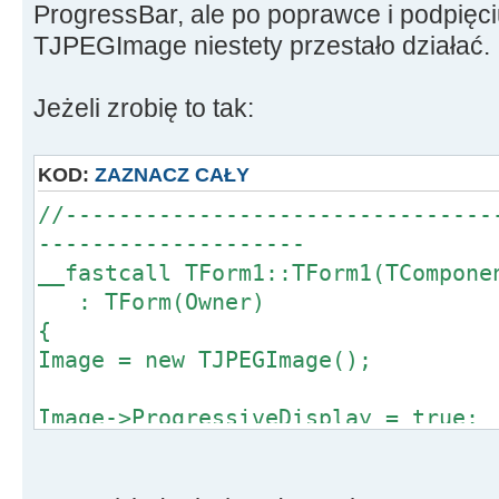
ProgressBar, ale po poprawce i podpięc
TJPEGImage niestety przestało działać.
Jeżeli zrobię to tak:
KOD:
ZAZNACZ CAŁY
//--------------------------------
--------------------
__fastcall TForm1::TForm1(TCompone
: TForm(Owner)
{
Image = new TJPEGImage();
Image->ProgressiveDisplay = true;
Image1->OnProgress = ImageProgress
}