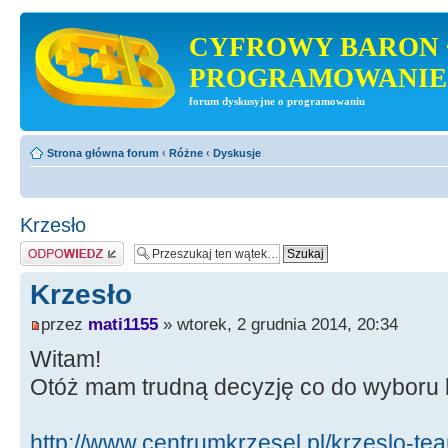
CYFROWY BARON 
PROGRAMOWANIE
forum dyskusyjne o programowaniu
Strona główna forum
‹
Różne
‹
Dyskusje
Krzesło
Odpowiedz
Krzesło
przez
mati1155
» wtorek, 2 grudnia 2014, 20:34
Witam!
Otóż mam trudną decyzję co do wyboru k
http://www.centrumkrzesel.pl/krzeslo-t