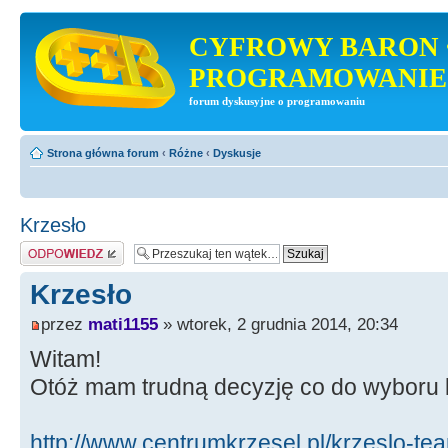
CYFROWY BARON 
PROGRAMOWANIE
forum dyskusyjne o programowaniu
Strona główna forum
‹
Różne
‹
Dyskusje
Krzesło
Odpowiedz
Krzesło
przez
mati1155
» wtorek, 2 grudnia 2014, 20:34
Witam!
Otóż mam trudną decyzję co do wyboru k
http://www.centrumkrzesel.pl/krzeslo-t