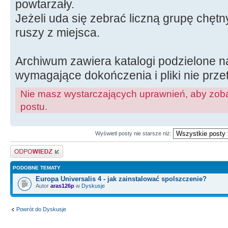
powtarzały.
Jeżeli uda się zebrać liczną grupę chęt
ruszy z miejsca.
Archiwum zawiera katalogi podzielone na
wymagające dokończenia i pliki nie prz
Nie masz wystarczających uprawnień, aby zoba
postu.
Wyświetl posty nie starsze niż:
Odpowiedz
PODOBNE TEMATY
Europa Universalis 4 - jak zainstalować spolszczenie?
Autor
aras126p
w
Dyskusje
Powrót do Dyskusje