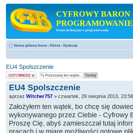
CYFROWY BARON 
PROGRAMOWANIE
forum dyskusyjne o programowaniu
Strona główna forum
‹
Różne
‹
Dyskusje
EU4 Spolszczenie
Odpowiedz
EU4 Spolszczenie
przez
Witcher757
» czwartek, 29 sierpnia 2013, 23:58
Założyłem ten wątek, bo chcę się dowie
wykonywanego przez Ciebie - Cyfrowy Ba
Proszę Cię, abyś zamieszczał tutaj info
pracach i w miarę możliwości gotowe pli