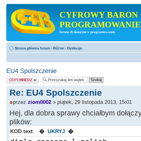
CYFROWY BARON 
PROGRAMOWANIE
forum dyskusyjne o programowaniu
Strona główna forum
‹
Różne
‹
Dyskusje
EU4 Spolszczenie
Odpowiedz
Re: EU4 Spolszczenie
przez
ziom0002
» piątek, 29 listopada 2013, 15:01
Hej, dla dobra sprawy chciałbym dołącz
plików:
KOD text
:
�
UKRYJ
�