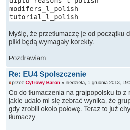
diplo_reasons_l_polish
modifers_l_polish
tutorial_l_polish
Myślę, że przetłumaczę je od początku d
pliki będą wymagały korekty.
Pozdrawiam
Re: EU4 Spolszczenie
przez
Cyfrowy Baron
» niedziela, 1 grudnia 2013, 19:
Co do tłumaczenia na grajpopolsku to z 
jakie udało mi się zebrać wynika, że gr
gdy zrobili około połowę. Teraz to już ch
tłumaczy.