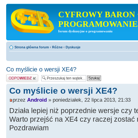
CYFROWY BARON 
PROGRAMOWANIE
forum dyskusyjne o programowaniu
Strona główna forum
‹
Różne
‹
Dyskusje
Co myślicie o wersji XE4?
Odpowiedz
Co myślicie o wersji XE4?
przez
Android
» poniedziałek, 22 lipca 2013, 21:33
Działa lepiej niż poprzednie wersje czy t
Warto przejść na XE4 czy raczej zostać
Pozdrawiam