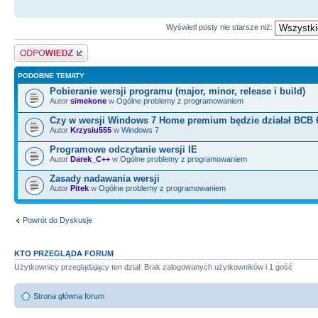
Wyświetl posty nie starsze niż:
Odpowiedz
PODOBNE TEMATY
Pobieranie wersji programu (major, minor, release i build)
Autor
simekone
w
Ogólne problemy z programowaniem
Czy w wersji Windows 7 Home premium będzie działał BCB 
Autor
Krzysiu555
w
Windows 7
Programowe odczytanie wersji IE
Autor
Darek_C++
w
Ogólne problemy z programowaniem
Zasady nadawania wersji
Autor
Pitek
w
Ogólne problemy z programowaniem
Powrót do Dyskusje
KTO PRZEGLĄDA FORUM
Użytkownicy przeglądający ten dział: Brak zalogowanych użytkowników i 1 gość
Strona główna forum