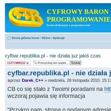
CYFROWY BARON 
PROGRAMOWANIE
forum dyskusyjne o programowaniu
Strona główna forum
‹
Różne
‹
Dyskusje
cyfbar.republika.pl - nie działa juz jakiś czas
Odpowiedz
cyfbar.republika.pl - nie działa 
przez
Darek_C++
» niedziela, 28 listopada 2010, 15:1
CB co się stało z Twoimi poradami na
ht
wczoraj pojawia się informacja
"Przykro nam, strona o podanym adresi