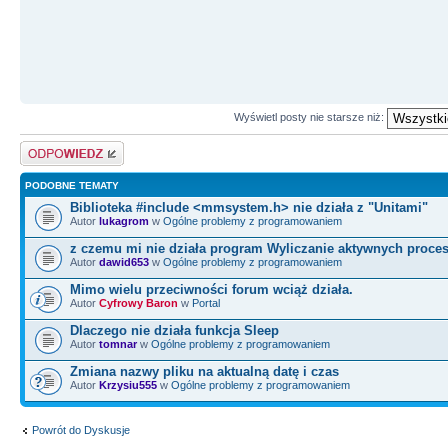
Wyświetl posty nie starsze niż:
Odpowiedz
PODOBNE TEMATY
Biblioteka #include <mmsystem.h> nie działa z "Unitami"
Autor
lukagrom
w
Ogólne problemy z programowaniem
z czemu mi nie działa program Wyliczanie aktywnych proce
Autor
dawid653
w
Ogólne problemy z programowaniem
Mimo wielu przeciwności forum wciąż działa.
Autor
Cyfrowy Baron
w
Portal
Dlaczego nie działa funkcja Sleep
Autor
tomnar
w
Ogólne problemy z programowaniem
Zmiana nazwy pliku na aktualną datę i czas
Autor
Krzysiu555
w
Ogólne problemy z programowaniem
Powrót do Dyskusje