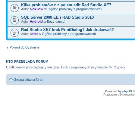
Kilka problemów z z polem edit Rad Studio XE7
Autor
alek1292
w
Ogólne problemy z programowaniem
SQL Server 2008 EE i RAD Studio 2010
Autor
Android
w
Bazy danych
Rad Studio XE7 brak PrintDialog? Jak drukować?
Autor
aniol
w
Ogólne problemy z programowaniem
Powrót do Dyskusje
KTO PRZEGLĄDA FORUM
Użytkownicy przeglądający ten dział: Brak zalogowanych użytkowników i 2 gości
Strona główna forum
Powered by
phpBB
©
Przyjazne użytkowniko