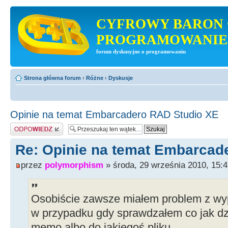
CYFROWY BARON 
PROGRAMOWANIE
forum dyskusyjne o programowaniu
Strona główna forum
‹
Różne
‹
Dyskusje
Opinie na temat Embarcadero RAD Studio XE
Odpowiedz
Re: Opinie na temat Embarcad
przez
polymorphism
» środa, 29 września 2010, 15:
Osobiście zawsze miałem problem z wy
w przypadku gdy sprawdzałem co jak dz
memo albo do jakiegoś pliku.