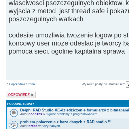
wlasciwosci psozczegulnych obiektow, kla
wyjscia z metod, jest thread safe i pokaz
poszczegulnych watkach.
codesite umozliwia twozenie logow po st
koncowy user moze odeslac je tworcy b
pomoca sieci. ogolnie kapitalna sprawa
Poprzednia strona
Wyświetl posty nie starsze niż:
Odpowiedz
PODOBNE TEMATY
Delphi RAD Studio XE-dziedziczenie formularzy z bitmapam
Autor
dodo123
w
Ogólne problemy z programowaniem
problem polaczenia z baza danych z RAD studio !!!
Autor
brzoo
w
Bazy danych