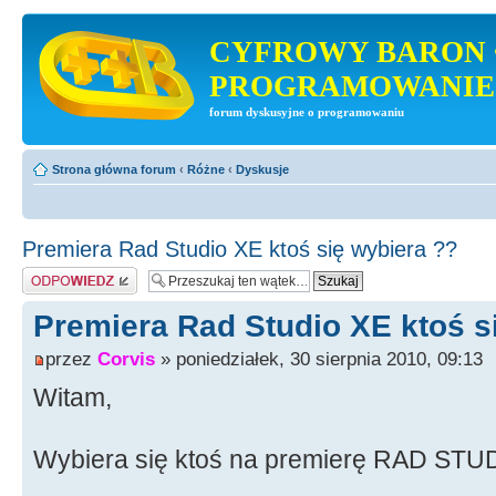
CYFROWY BARON 
PROGRAMOWANIE
forum dyskusyjne o programowaniu
Strona główna forum
‹
Różne
‹
Dyskusje
Premiera Rad Studio XE ktoś się wybiera ??
Odpowiedz
Premiera Rad Studio XE ktoś s
przez
Corvis
» poniedziałek, 30 sierpnia 2010, 09:13
Witam,
Wybiera się ktoś na premierę RAD STU