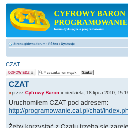
CYFROWY BARON 
PROGRAMOWANIE
forum dyskusyjne o programowaniu
Strona główna forum
‹
Różne
‹
Dyskusje
CZAT
Odpowiedz
CZAT
przez
Cyfrowy Baron
» niedziela, 18 lipca 2010, 15:1
Uruchomiłem CZAT pod adresem:
http://programowanie.cal.pl/chat/index.p
Żeby korzystać z Czatu trzeba się zare