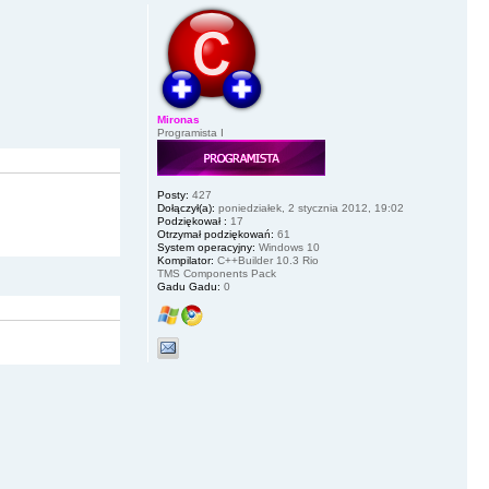
Mironas
Programista I
Posty:
427
Dołączył(a):
poniedziałek, 2 stycznia 2012, 19:02
Podziękował :
17
Otrzymał podziękowań:
61
System operacyjny:
Windows 10
Kompilator:
C++Builder 10.3 Rio
TMS Components Pack
Gadu Gadu:
0