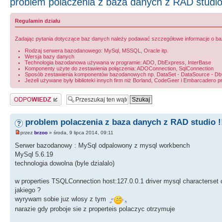
problem polaczenia z baza danych z RAD studio 
Regulamin działu
Zadając pytania dotyczące baz danych należy podawać szczegółowe informacje o bazie
Rodzaj serwera bazodanowego: MySql, MSSQL, Oracle itp.
Wersja bazy danych
Technologia bazodanowa używana w programie: ADO, DbExpress, InterBase
Komponenty użyte do zestawienia połączenia: ADOConnection, SqlConnection
Sposób zestawienia komponentów bazodanowych np. DataSet - DataSource - DbGri
Jeżeli używane były biblioteki innych firm niż Borland, CodeGeer i Embarcadero p
Odpowiedz
problem polaczenia z baza danych z RAD studio !
przez
brzoo
» środa, 9 lipca 2014, 09:11
Serwer bazodanowy : MySql odpalowony z mysql workbench
MySql 5.6.19
technologia dowolna (byle dzialalo)
w properties TSQLConnection host:127.0.0.1 driver mysql characterset 
jakiego ?
wyrywam sobie juz wlosy z tym
narazie gdy proboje sie z properteis polaczyc otrzymuje