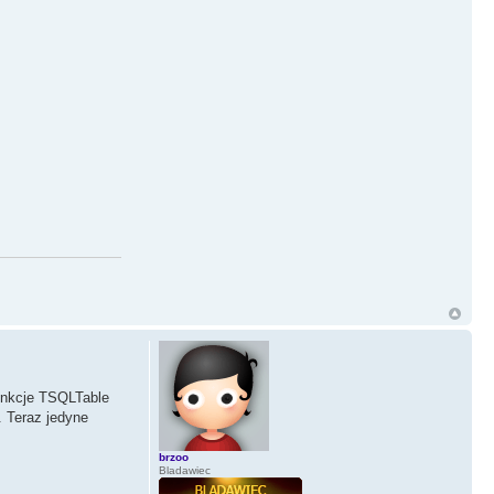
unkcje TSQLTable
. Teraz jedyne
brzoo
Bladawiec