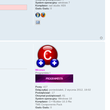
System operacyjny:
windows 7
Kompilator:
rad studio XE6
Gadu Gadu:
0
Mironas
Programista I
Posty:
427
Dołączył(a):
poniedziałek, 2 stycznia 2012, 19:02
Podziękował :
17
Otrzymał podziękowań:
61
System operacyjny:
Windows 10
Kompilator:
C++Builder 10.3 Rio
TMS Components Pack
Gadu Gadu:
0