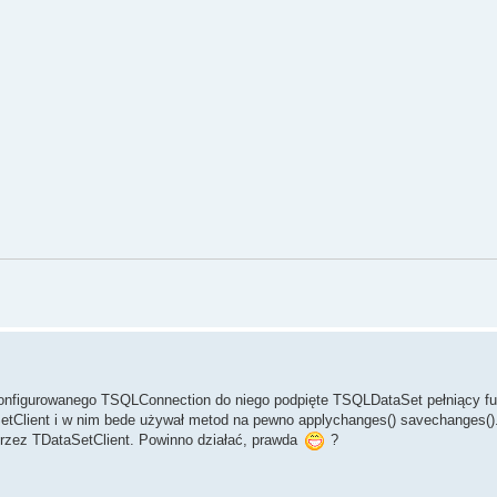
konfigurowanego TSQLConnection do niego podpięte TSQLDataSet pełniący f
aSetClient i w nim bede używał metod na pewno applychanges() savechanges()
przez TDataSetClient. Powinno działać, prawda
?