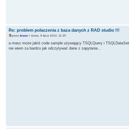
Re: problem polaczenia z baza danych z RAD studio !!!
przez
brzoo
» środa, 9 lipca 2014, 11:35
a masz może jakiś code sample używający TSQLQuery i TSQLDataSet ? 
nie wiem za bardzo jak odczytywać dane z zapytania...