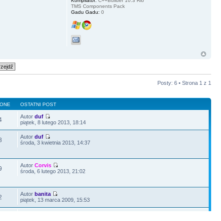
Kompilator:
C++Builder 10.3 Rio
TMS Components Pack
Gadu Gadu:
0
Posty: 6 • Strona
1
z
1
LONE
OSTATNI POST
Autor
duf
4
piątek, 8 lutego 2013, 18:14
Autor
duf
8
środa, 3 kwietnia 2013, 14:37
Autor
Corvis
9
środa, 6 lutego 2013, 21:02
Autor
banita
2
piątek, 13 marca 2009, 15:53
Autor
Darek_C++
4
piątek, 31 sierpnia 2012, 14:33