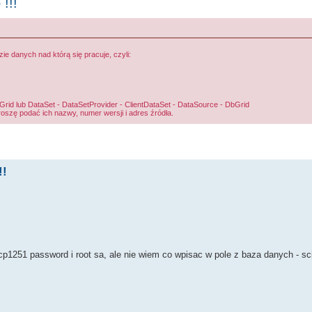
!!!
 danych nad którą się pracuje, czyli:
d lub DataSet - DataSetProvider - ClientDataSet - DataSource - DbGrid
roszę podać ich nazwy, numer wersji i adres źródła.
!!
cp1251 password i root sa, ale nie wiem co wpisac w pole z baza danych - sc