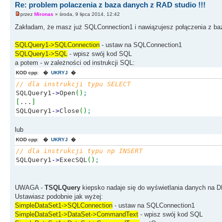
Re: problem polaczenia z baza danych z RAD studio !!!
przez
Mironas
» środa, 9 lipca 2014, 12:42
Zakładam, że masz już SQLConnection1 i nawiązujesz połączenia z ba
SQLQuery1->SQLConnection
- ustaw na SQLConnection1
SQLQuery1->SQL
- wpisz swój kod SQL
a potem - w zależności od instrukcji SQL:
KOD cpp
:
�
UKRYJ
�
// dla instrukcji typu SELECT
SQLQuery1
-
>
Open
(
)
;
[
...
]
SQLQuery1
-
>
Close
(
)
;
lub
KOD cpp
:
�
UKRYJ
�
// dla instrukcji typu np INSERT
SQLQuery1
-
>
ExecSQL
(
)
;
UWAGA -
TSQLQuery
kiepsko nadaje się do wyświetlania danych na D
Ustawiasz podobnie jak wyżej:
SimpleDataSet1->SQLConnection
- ustaw na SQLConnection1
SimpleDataSet1->DataSet->CommandText
- wpisz swój kod SQL