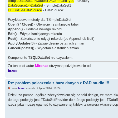
SimpleDataSet1->DataSet->CommandType
- ctQuery
DataSource1->DataSet
- SimpleDataSet1
DBGrid1->DataSource
- DataSource1
Przykładowe metody dla TSimpleDataSet:
Open()
/
Close()
- Otwarcie i zamknięcie tabeli
Append()
- Dodanie nowego rekordu
Edit()
- Edycja istniejącego rekordu
Post()
- Zakończenie edycji rekordu (po Append lub Edit)
ApplyUpdates(0)
- Zatwierdzenie ostatnich zmian
CancelUpdates()
- Wycofanie ostatnich zmian
Komponentu
TSQLDataSet
nie używałem.
Za ten post autor
Mironas
otrzymał podziękowanie od:
brzoo
Re: problem polaczenia z baza danych z RAD studio !!!
przez
brzoo
» środa, 9 lipca 2014, 13:24
Dzięki za pomoc, ogólnie zdecydowałem się na taki design, że mam s
do tego podpięty jest TDataSetProvider do którego podpięty jest TDat
rzecz jaka muszę ogarnąć to używanie tej tableki z serwera właśnie po