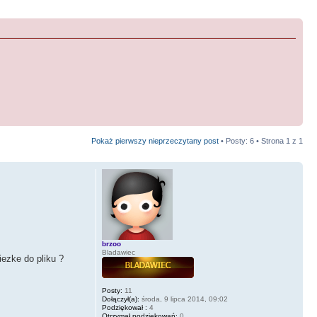
Pokaż pierwszy nieprzeczytany post
• Posty: 6 • Strona
1
z
1
brzoo
Bladawiec
iezke do pliku ?
Posty:
11
Dołączył(a):
środa, 9 lipca 2014, 09:02
Podziękował :
4
Otrzymał podziękowań:
0