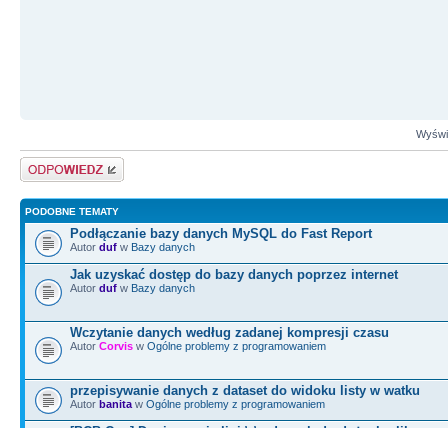
Wyświe
Odpowiedz
PODOBNE TEMATY
Podłączanie bazy danych MySQL do Fast Report
Autor
duf
w
Bazy danych
Jak uzyskać dostęp do bazy danych poprzez internet
Autor
duf
w
Bazy danych
Wczytanie danych według zadanej kompresji czasu
Autor
Corvis
w
Ogólne problemy z programowaniem
przepisywanie danych z dataset do widoku listy w watku
Autor
banita
w
Ogólne problemy z programowaniem
[BCB C++] Dopisywanie lini \r\n danych do dużych pliku
Autor
Darek_C++
w
Ogólne problemy z programowaniem