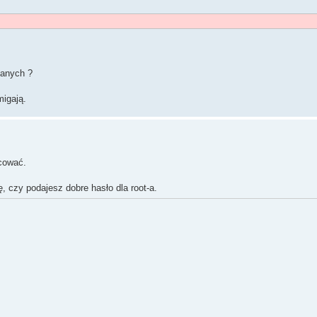
danych ?
migają.
cować.
, czy podajesz dobre hasło dla root-a.