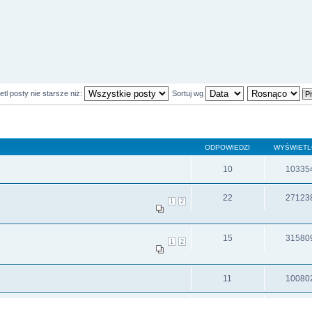
tl posty nie starsze niż:
Sortuj wg
ODPOWIEDZI
WYŚWIET
10
10335
22
27123
1
2
15
31580
1
2
11
10080
17
11800
1
2