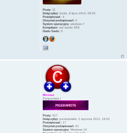
Posty:
11
Dołączył(a):
środa, 9 lipca 2014, 09:02
Podziękował :
4
Otrzymał podziękowań:
0
System operacyjny:
windows 7
Kompilator:
rad studio XE6
Gadu Gadu:
0
Mironas
Programista I
Posty:
427
Dołączył(a):
poniedziałek, 2 stycznia 2012, 19:02
Podziękował :
17
Otrzymał podziękowań:
61
System operacyjny:
Windows 10