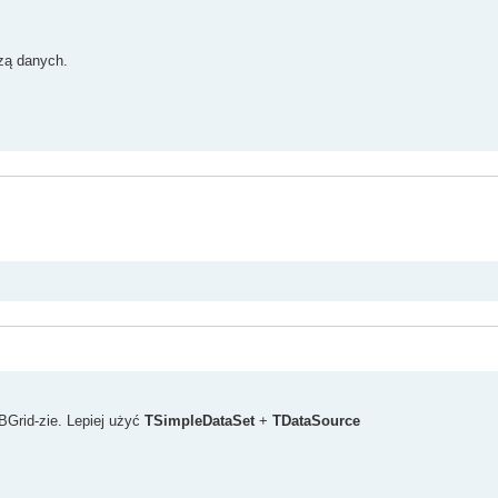
zą danych.
BGrid-zie. Lepiej użyć
TSimpleDataSet
+
TDataSource