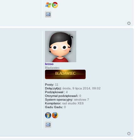
brzoo
Bladawiec
Posty:
11
Dołączył(a):
środa, 9 lipca 2014, 09:02
Podziękował :
4
Otrzymał podziękowań:
0
System operacyjny:
windows 7
Kompilator:
rad studio XE6
Gadu Gadu:
0