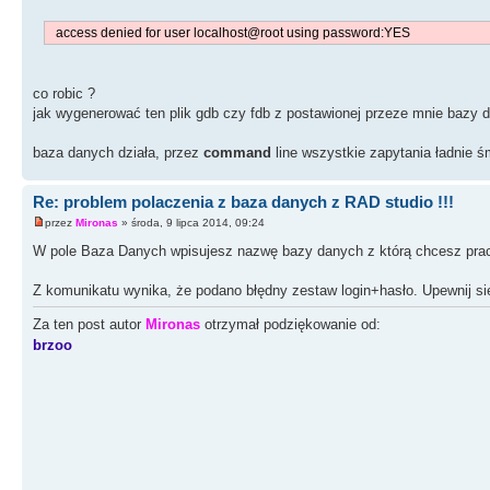
access denied for user localhost@root using password:YES
co robic ?
jak wygenerować ten plik gdb czy fdb z postawionej przeze mnie bazy 
baza danych działa, przez
command
line wszystkie zapytania ładnie ś
Re: problem polaczenia z baza danych z RAD studio !!!
przez
Mironas
» środa, 9 lipca 2014, 09:24
W pole Baza Danych wpisujesz nazwę bazy danych z którą chcesz pra
Z komunikatu wynika, że podano błędny zestaw login+hasło. Upewnij się
Za ten post autor
Mironas
otrzymał podziękowanie od:
brzoo