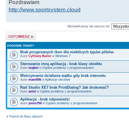
Pozdrawiam
http://www.sportsystem.cloud
Wyświetl posty nie starsze niż:
Odpowiedz
PODOBNE TEMATY
Brak przypisanych ikon dla niektórych typów plików.
Autor
Cyfrowy Baron
w
Windows 7
Sterowanie inną aplikacją - brak klasy obiektu
Autor
majkel
w
Ogólne problemy z programowaniem
Wstrzymanie działania wątku gdy brak internetu
Autor
mate006
w
Aplikacje sieciowe
Rad Studio XE7 brak PrintDialog? Jak drukować?
Autor
aniol
w
Ogólne problemy z programowaniem
Aplikacja - brak odpowiedzi
Autor
pioro700
w
Ogólne problemy z programowaniem
Powrót do Bazy danych