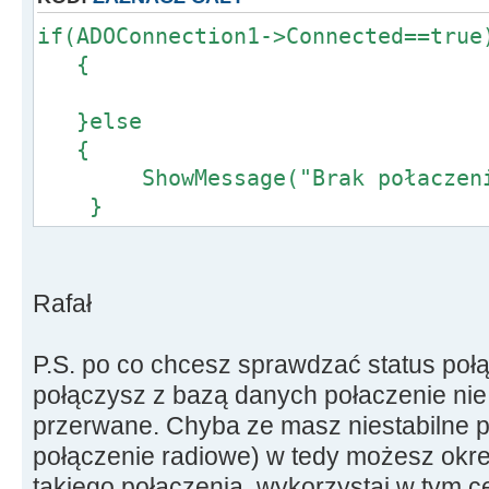
if(ADOConnection1->Connected==true
{
}else
{
ShowMessage("Brak połaczeni
}
Rafał
P.S. po co chcesz sprawdzać status połą
połączysz z bazą danych połaczenie nie
przerwane. Chyba ze masz niestabilne po
połączenie radiowe) w tedy możesz okr
takiego połączenia. wykorzystaj w tym cel