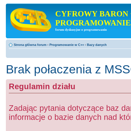
CYFROWY BARON 
PROGRAMOWANIE
forum dyskusyjne o programowaniu
Strona główna forum
‹
Programowanie w C++
‹
Bazy danych
Brak połaczenia z MSSQ
Regulamin działu
Zadając pytania dotyczące baz d
informacje o bazie danych nad któr