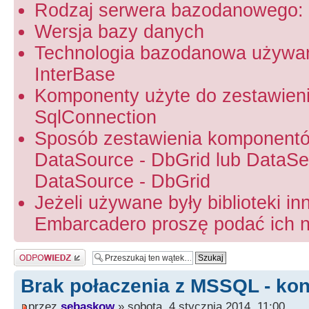
Rodzaj serwera bazodanowego: 
Wersja bazy danych
Technologia bazodanowa używa
InterBase
Komponenty użyte do zestawien
SqlConnection
Sposób zestawienia komponentó
DataSource - DbGrid lub DataSet
DataSource - DbGrid
Jeżeli używane były biblioteki in
Embarcadero proszę podać ich na
Odpowiedz
Brak połaczenia z MSSQL - kon
przez
sebaskow
» sobota, 4 stycznia 2014, 11:00