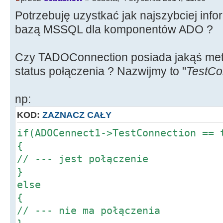
Potrzebuję uzystkać jak najszybciej info
bazą MSSQL dla komponentów ADO ?
Czy TADOConnection posiada jakąś met
status połączenia ? Nazwijmy to "
TestCo
np:
KOD:
ZAZNACZ CAŁY
if(ADOCennect1->TestConnection == 
{
// --- jest połączenie
}
else
{
// --- nie ma połączenia