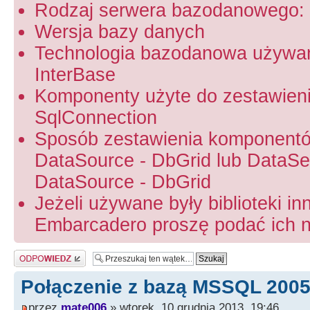
Rodzaj serwera bazodanowego: 
Wersja bazy danych
Technologia bazodanowa używa
InterBase
Komponenty użyte do zestawien
SqlConnection
Sposób zestawienia komponentó
DataSource - DbGrid lub DataSet
DataSource - DbGrid
Jeżeli używane były biblioteki in
Embarcadero proszę podać ich na
Odpowiedz
Połączenie z bazą MSSQL 200
przez
mate006
» wtorek, 10 grudnia 2013, 19:46