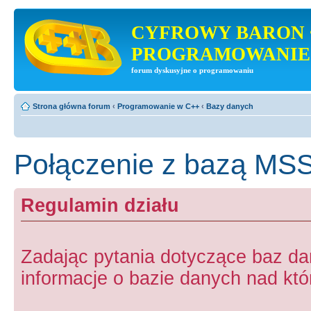
CYFROWY BARON 
PROGRAMOWANIE
forum dyskusyjne o programowaniu
Strona główna forum
‹
Programowanie w C++
‹
Bazy danych
Połączenie z bazą MS
Regulamin działu
Zadając pytania dotyczące baz d
informacje o bazie danych nad któr