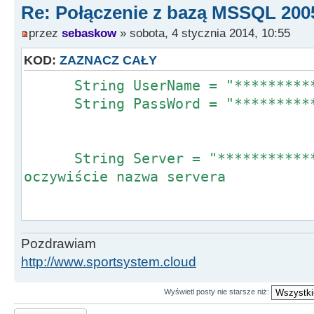
Re: Połączenie z bazą MSSQL 200
przez
sebaskow
» sobota, 4 stycznia 2014, 10:55
KOD:
ZAZNACZ CAŁY
String UserName = "***********
String PassWord = "***********
String Server = "*************
oczywiście nazwa servera
Pozdrawiam
/* Connection String */
http://www.sportsystem.cloud
String ConnString =
"Provider=SQLOLEDB.1;Persis
Wyświetl posty nie starsze niż:
Info=False;";
Odpowiedz