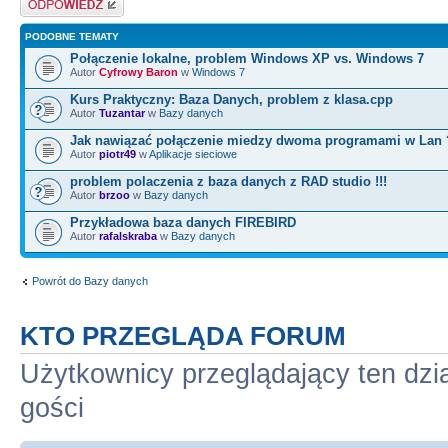
ConnString +=
"User ID=%s;Password=%s;Data
PODOBNE TEMATY
Połączenie lokalne, problem Windows XP vs. Windows 7
Procedure for Prepare=1;";
Autor
Cyfrowy Baron
w
Windows 7
ConnString +=
Kurs Praktyczny: Baza Danych, problem z klasa.cpp
"Auto Translate=True;Packet 
Autor
Tuzantar
w
Bazy danych
Encryption for Data=False;";
Jak nawiązać połączenie miedzy dwoma programami w Lan 
Autor
piotr49
w
Aplikacje sieciowe
ConnString +=
problem polaczenia z baza danych z RAD studio !!!
"Tag with column collation wh
Autor
brzoo
w
Bazy danych
Przykładowa baza danych FIREBIRD
Autor
rafalskraba
w
Bazy danych
/* Set up the connection stri
Powrót do Bazy danych
adoConnect->ConnectionString =
ARRAYOFCONST((UserName, PassWord, 
KTO PRZEGLĄDA FORUM
Użytkownicy przeglądający ten dzi
/* Disable login prompt. */
adoConnect->LoginPrompt = fal
gości
try