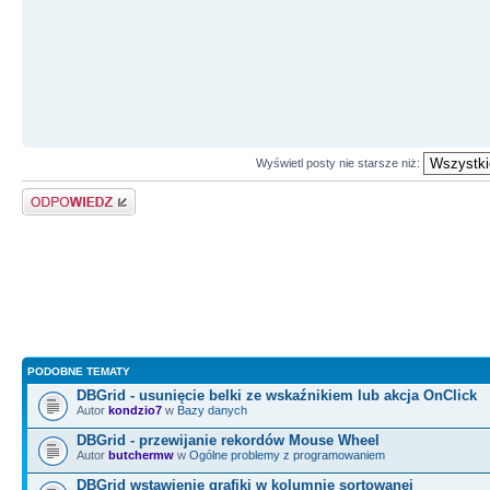
Wyświetl posty nie starsze niż:
Odpowiedz
PODOBNE TEMATY
DBGrid - usunięcie belki ze wskaźnikiem lub akcja OnClick
Autor
kondzio7
w
Bazy danych
DBGrid - przewijanie rekordów Mouse Wheel
Autor
butchermw
w
Ogólne problemy z programowaniem
DBGrid wstawienie grafiki w kolumnie sortowanej