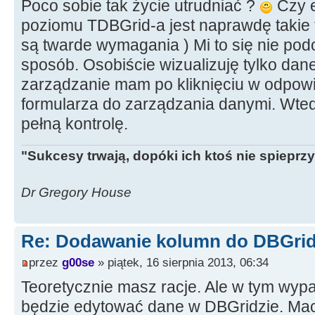
Poco sobie tak życie utrudniać ?
Czy e
poziomu TDBGrid-a jest naprawdę takie f
są twarde wymagania ) Mi to się nie pod
sposób. Osobiście wizualizuję tylko dan
zarządzanie mam po kliknięciu w odpowie
formularza do zarządzania danymi. Wt
pełną kontrolę.
"Sukcesy trwają, dopóki ich ktoś nie spieprzy
Dr Gregory House
Re: Dodawanie kolumn do DBGrid
przez
g00se
» piątek, 16 sierpnia 2013, 06:34
Teoretycznie masz racje. Ale w tym wypad
będzie edytować dane w DBGridzie. Mac