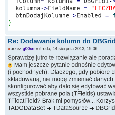
TColumn
*
kolumna
=
DBGrid1
-
kolumna
-
>
FieldName
=
"LICZB
btnDodajKolumne
-
>
Enabled
=
}
Re: Dodawanie kolumn do DBGrid
przez
g00se
» środa, 14 sierpnia 2013, 15:06
Sprawdzę jutro te rozwiązanie ale porad
Mam jeszcze pytanie odnośnie edyto
(i pochodnych). Dlaczego, gdy pobiorę 
skladowaną, nie mogę zmieniać danych w
skonfigurować aby dało się edytować wa
wszystkie pobrane pola (TFields) ustawi
TFloatField? Brak mi pomysłów... Korz
TADODataSet
TDataSource
DBGrid