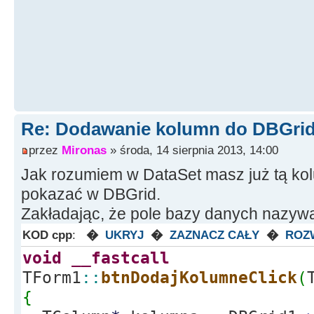
Re: Dodawanie kolumn do DBGrid
przez
Mironas
» środa, 14 sierpnia 2013, 14:00
Jak rozumiem w DataSet masz już tą kol
pokazać w DBGrid.
Zakładając, że pole bazy danych nazywa 
KOD cpp
:
�
UKRYJ
�
ZAZNACZ CAŁY
�
ROZ
void
__fastcall
TForm1
::
btnDodajKolumneClick
(
{