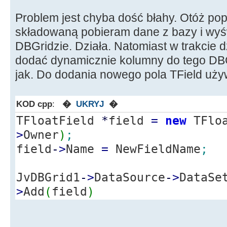
Problem jest chyba dość błahy. Otóż po
składowaną pobieram dane z bazy i wyś
DBGridzie. Działa. Natomiast w trakcie
dodać dynamicznie kolumny do tego DBG
jak. Do dodania nowego pola TField uży
KOD cpp
:
�
UKRYJ
�
TFloatField
*
field
=
new
TFloa
>
Owner
)
;
field
-
>
Name
=
NewFieldName
;
JvDBGrid1
-
>
DataSource
-
>
DataSe
>
Add
(
field
)