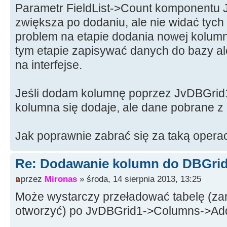
Parametr FieldList->Count komponentu J
zwiększa po dodaniu, ale nie widać tych z
problem na etapie dodania nowej kolum
tym etapie zapisywać danych do bazy al
na interfejse.
Jeśli dodam kolumnę poprzez JvDBGrid
kolumna się dodaje, ale dane pobrane z b
Jak poprawnie zabrać się za taką opera
Re: Dodawanie kolumn do DBGrid
przez
Mironas
» środa, 14 sierpnia 2013, 13:25
Może wystarczy przeładować tabelę (z
otworzyć) po JvDBGrid1->Columns->Ad