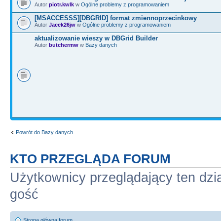
Autor
piotr.kwlk
w
Ogólne problemy z programowaniem
[MSACCESSS][DBGRID] format zmiennoprzecinkowy
Autor
Jacek26jw
w
Ogólne problemy z programowaniem
aktualizowanie wieszy w DBGrid Builder
Autor
butchermw
w
Bazy danych
Powrót do Bazy danych
KTO PRZEGLĄDA FORUM
Użytkownicy przeglądający ten dzi
gość
Strona główna forum