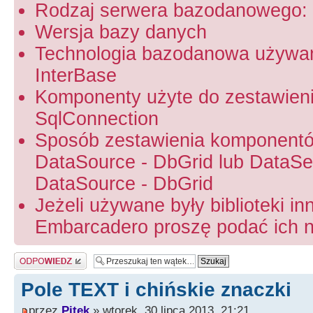
Rodzaj serwera bazodanowego: 
Wersja bazy danych
Technologia bazodanowa używa
InterBase
Komponenty użyte do zestawien
SqlConnection
Sposób zestawienia komponentó
DataSource - DbGrid lub DataSet
DataSource - DbGrid
Jeżeli używane były biblioteki in
Embarcadero proszę podać ich na
Odpowiedz
Pole TEXT i chińskie znaczki
przez
Pitek
» wtorek, 30 lipca 2013, 21:21