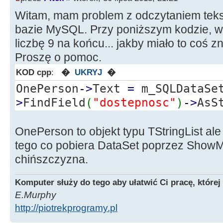
Witam, mam problem z odczytaniem tekst
bazie MySQL. Przy poniższym kodzie, wył
liczbę 9 na końcu... jakby miało to coś 
Proszę o pomoc.
KOD cpp
:
�
UKRYJ
�
OnePerson
-
>
Text
=
m_SQLDataSe
>
FindField
(
"dostepnosc"
)
-
>
AsS
OnePerson to objekt typu TStringList al
tego co pobiera DataSet poprzez ShowM
chińszczyzna.
Komputer służy do tego aby ułatwić Ci pracę, której
E.Murphy
http://piotrekprogramy.pl