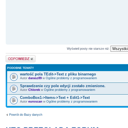
Wyświetl posty nie starsze niż:
Odpowiedz
PODOBNE TEMATY
wartość pola TEdit->Text z pliku binarnego
Autor
darasz89
w
Ogólne problemy z programowaniem
Sprawdzenie czy pole edycji zostało zmienione.
Autor
Chlorek
w
Ogólne problemy z programowaniem
ComboBox1->Items->Text + Edit1->Text
Autor
euroscan
w
Ogólne problemy z programowaniem
Powrót do Bazy danych