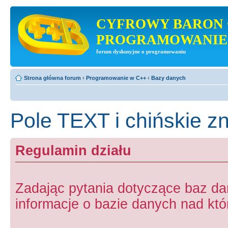
CYFROWY BARON 
PROGRAMOWANIE
forum dyskusyjne o programowaniu
Strona główna forum
‹
Programowanie w C++
‹
Bazy danych
Pole TEXT i chińskie z
Regulamin działu
Zadając pytania dotyczące baz d
informacje o bazie danych nad któr