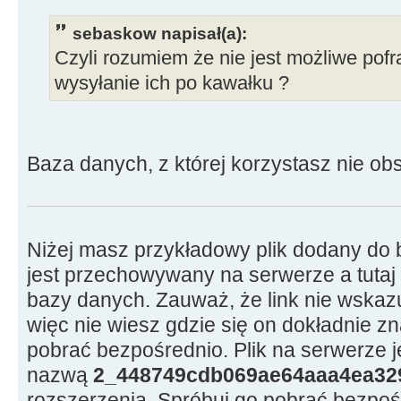
sebaskow napisał(a):
Czyli rozumiem że nie jest możliwe pof
wysyłanie ich po kawałku ?
Baza danych, z której korzystasz nie obsł
Niżej masz przykładowy plik dodany do 
jest przechowywany na serwerze a tutaj z
bazy danych. Zauważ, że link nie wskazu
więc nie wiesz gdzie się on dokładnie zn
pobrać bezpośrednio. Plik na serwerze
nazwą
2_448749cdb069ae64aaa4ea32
rozszerzenia. Spróbuj go pobrać bezpośr