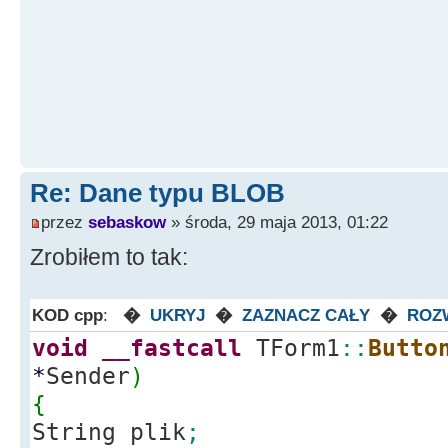
Re: Dane typu BLOB
przez
sebaskow
» środa, 29 maja 2013, 01:22
Zrobiłem to tak:
KOD cpp
:
�
UKRYJ
�
ZAZNACZ CAŁY
�
ROZ
void
__fastcall
TForm1
::
Butto
*
Sender
)
{
String plik
;