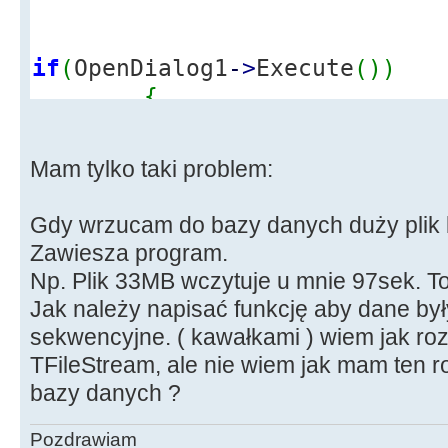
if
(
OpenDialog1
-
>
Execute
(
)
)
{
plik
=
OpenDialog1
-
>
F
}
Mam tylko taki problem:
else
{
Gdy wrzucam do bazy danych duży plik ba
StatusBar1
-
>
Panels
-
>
I
Zawiesza program.
wybrano pliku..."
;
Np. Plik 33MB wczytuje u mnie 97sek. To 
return
;
Jak należy napisać funkcję aby dane b
}
sekwencyjne. ( kawałkami ) wiem jak rozd
TFileStream, ale nie wiem jak mam ten ro
bazy danych ?
TFileStream
*
strumien
=
new
TF
fmOpenRead
)
;
Pozdrawiam