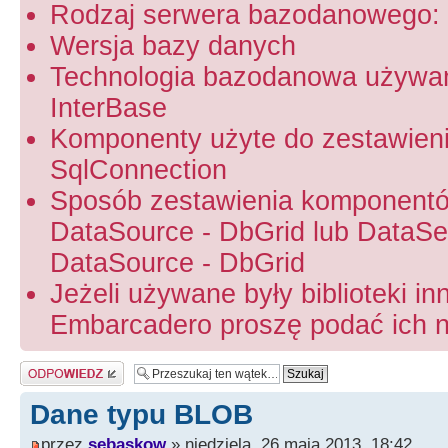
Rodzaj serwera bazodanowego: 
Wersja bazy danych
Technologia bazodanowa używa
InterBase
Komponenty użyte do zestawien
SqlConnection
Sposób zestawienia komponentó
DataSource - DbGrid lub DataSet
DataSource - DbGrid
Jeżeli używane były biblioteki in
Embarcadero proszę podać ich na
Odpowiedz
Dane typu BLOB
przez
sebaskow
» niedziela, 26 maja 2013, 18:42