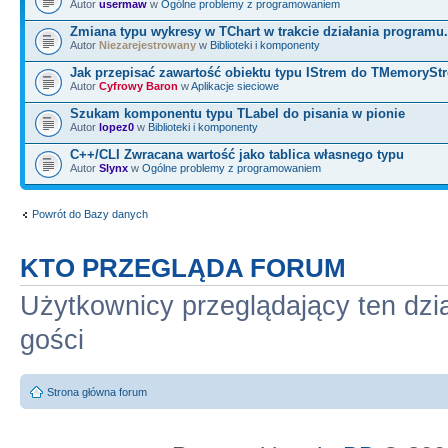
Autor
usermaw
w
Ogólne problemy z programowaniem
Zmiana typu wykresy w TChart w trakcie działania programu.
Autor
Niezarejestrowany
w
Biblioteki i komponenty
Jak przepisać zawartość obiektu typu IStrem do TMemorySt
Autor
Cyfrowy Baron
w
Aplikacje sieciowe
Szukam komponentu typu TLabel do pisania w pionie
Autor
lopez0
w
Biblioteki i komponenty
C++/CLI Zwracana wartość jako tablica własnego typu
Autor
Slynx
w
Ogólne problemy z programowaniem
Powrót do Bazy danych
KTO PRZEGLĄDA FORUM
Użytkownicy przeglądający ten dzi
gości
Strona główna forum