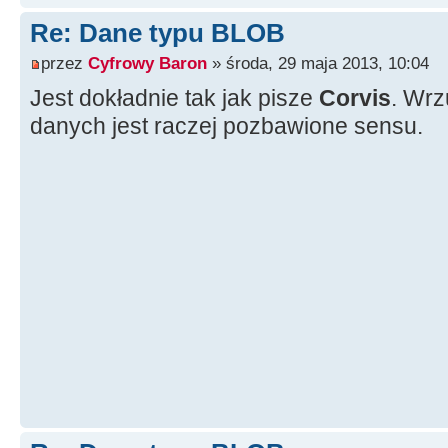
>
FieldByName
(
"Dane"
)
;
Re: Dane typu BLOB
przez
Cyfrowy Baron
» środa, 29 maja 2013, 10:04
Jest dokładnie tak jak pisze
Corvis
. Wrz
ADOTable1
-
>
Insert
(
)
;
danych jest raczej pozbawione sensu.
blob
-
>
SetFieldType
(
ft
blob
-
>
Transliterate
=
double
start
=
GetTick
blob
-
>
LoadFromStream
(
ADOTable1
-
>
FieldByNam
=
m_plik
;
ADOTable1
-
>
Post
(
)
;