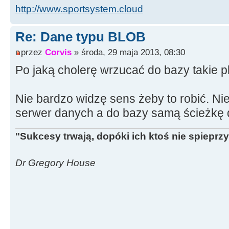
http://www.sportsystem.cloud
Label5
-
>
Caption
=
IntToStr
(
st
Byte"
;
Re: Dane typu BLOB
Label6
-
>
Caption
=
IntToStr
(
st
przez
Corvis
» środa, 29 maja 2013, 08:30
+
" KByte"
;
Po jaką cholerę wrzucać do bazy takie pl
int
wielkosc
=
strumien
-
>
Size
Nie bardzo widzę sens żeby to robić. Nie 
ptr
=
malloc
(
wielkosc
)
;
serwer danych a do bazy samą ścieżkę d
strumien
-
>
Read
(
ptr, wielkosc
)
"Sukcesy trwają, dopóki ich ktoś nie spieprzy
Application
-
>
ProcessMessages
(
Dr Gregory House
TBlobField
*
blob
;
blob
=
(
TBlobField
*
)
ADOTable1