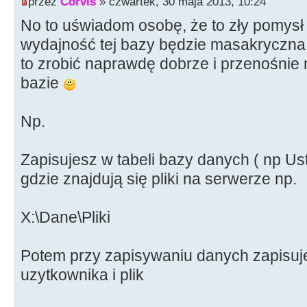
przez
Corvis
» czwartek, 30 maja 2013, 10:24
No to uświadom osobę, że to zły pomys
wydajność tej bazy będzie masakryczn
to zrobić naprawdę dobrze i przenośnie 
bazie
Np.
Zapisujesz w tabeli bazy danych ( np Us
gdzie znajdują się pliki na serwerze np.
X:\Dane\Pliki
Potem przy zapisywaniu danych zapisuje
uzytkownika i plik