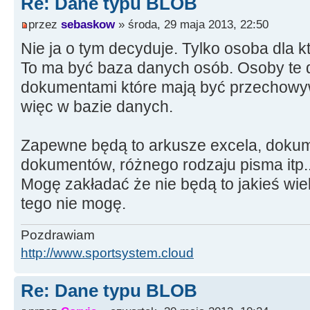
Re: Dane typu BLOB
double
koniec
=
GetTickCount
(
przez
sebaskow
» środa, 29 maja 2013, 22:50
koniec
=
koniec
-
start
;
Nie ja o tym decyduje. Tylko osoba dla k
To ma być baza danych osób. Osoby te 
dokumentami które mają być przechowy
StatusBar1
-
>
Panels
-
>
Items
[
1
]
-
więc w bazie danych.
String
(
)
.
FormatFloat
(
"# ##0.0
1000
)
;
Zapewne będą to arkusze excela, doku
dokumentów, różnego rodzaju pisma itp..
Mogę zakładać że nie będą to jakieś wielk
delete
strumien
;
tego nie mogę.
strumien
=
NULL
;
Pozdrawiam
free
(
ptr
)
;
http://www.sportsystem.cloud
ptr
=
NULL
;
}
Re: Dane typu BLOB