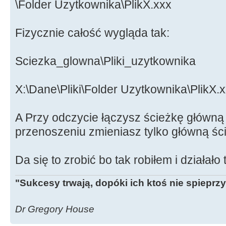
\Folder Uzytkownika\PlikX.xxx
Fizycznie całość wygląda tak:
Sciezka_glowna\Pliki_uzytkownika
X:\Dane\Pliki\Folder Uzytkownika\PlikX.
A Przy odczycie łączysz ścieżkę główną 
przenoszeniu zmieniasz tylko główną ści
Da się to zrobić bo tak robiłem i działało
"Sukcesy trwają, dopóki ich ktoś nie spieprzy
Dr Gregory House