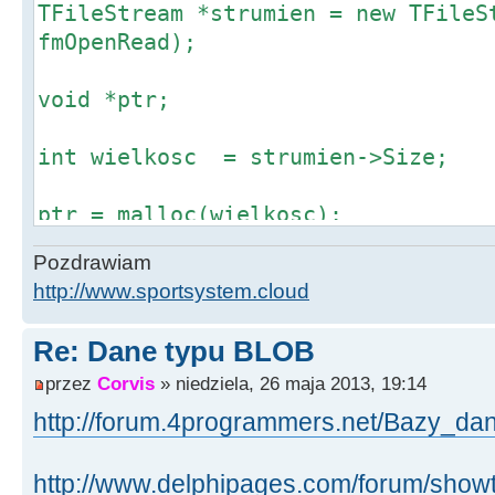
TFileStream *strumien = new TFileS
fmOpenRead);
void *ptr;
int wielkosc = strumien->Size;
ptr = malloc(wielkosc);
Pozdrawiam
strumien->Read(ptr, wielkosc);
http://www.sportsystem.cloud
// - i te dane uzyskane przy pomoc
Re: Dane typu BLOB
wrzucić do bazy danych.
przez
Corvis
» niedziela, 26 maja 2013, 19:14
http://forum.4programmers.net/Bazy_dan
http://www.delphipages.com/forum/showt