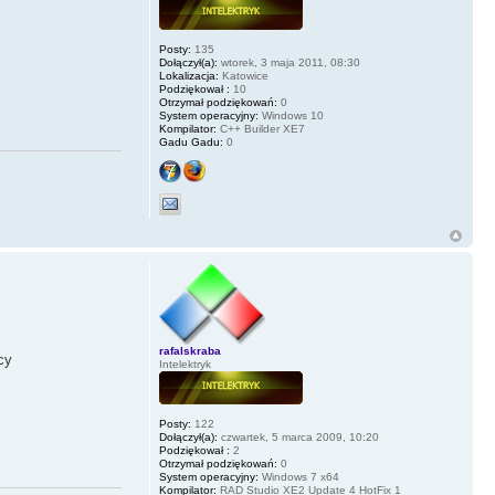
Posty:
135
Dołączył(a):
wtorek, 3 maja 2011, 08:30
Lokalizacja:
Katowice
Podziękował :
10
Otrzymał podziękowań:
0
System operacyjny:
Windows 10
Kompilator:
C++ Builder XE7
Gadu Gadu:
0
rafalskraba
cy
Intelektryk
Posty:
122
Dołączył(a):
czwartek, 5 marca 2009, 10:20
Podziękował :
2
Otrzymał podziękowań:
0
System operacyjny:
Windows 7 x64
Kompilator:
RAD Studio XE2 Update 4 HotFix 1