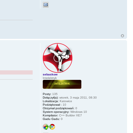
sebaskow
Intelektryk
Posty:
135
Dołączył(a):
wtorek, 3 maja 2011, 08:30
Lokalizacja:
Katowice
Podziękował :
10
Otrzymał podziękowań:
0
System operacyjny:
Windows 10
Kompilator:
C++ Builder XE7
Gadu Gadu:
0