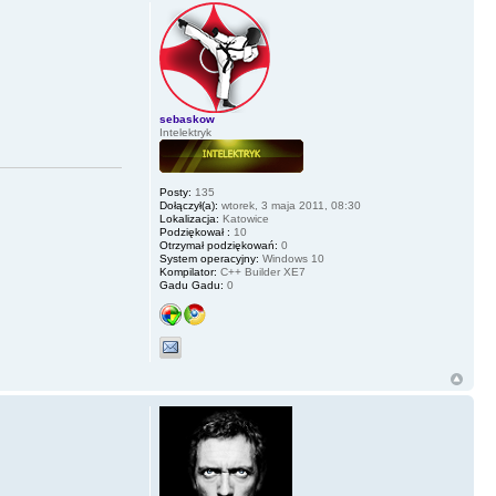
sebaskow
Intelektryk
Posty:
135
Dołączył(a):
wtorek, 3 maja 2011, 08:30
Lokalizacja:
Katowice
Podziękował :
10
Otrzymał podziękowań:
0
System operacyjny:
Windows 10
Kompilator:
C++ Builder XE7
Gadu Gadu:
0