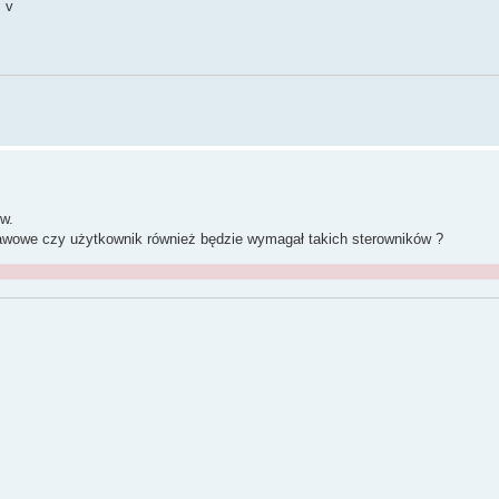
+ v
w.
tawowe czy użytkownik również będzie wymagał takich sterowników ?