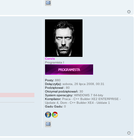
Corvis
Programista I
Posty:
880
Dołączył(a):
sobota, 26 lipca 2008, 00:31
Podziękował :
80
Otrzymał podziękowań:
30
System operacyjny:
WINDOWS 7 64-bity
Kompilator:
Praca - C++ Builder XE2 ENTERPRISE -
Update 4, Dom - C++ Builder XE4 - Uddate 1
Gadu Gadu:
0