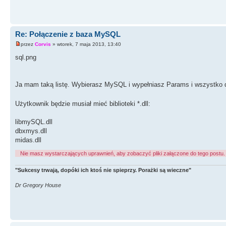
Re: Połączenie z baza MySQL
przez
Corvis
» wtorek, 7 maja 2013, 13:40
sql.png
Ja mam taką listę. Wybierasz MySQL i wypełniasz Params i wszystko 
Użytkownik będzie musiał mieć biblioteki *.dll:
libmySQL.dll
dbxmys.dll
midas.dll
Nie masz wystarczających uprawnień, aby zobaczyć pliki załączone do tego postu.
"Sukcesy trwają, dopóki ich ktoś nie spieprzy. Porażki są wieczne"
Dr Gregory House