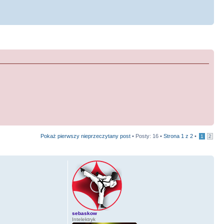
Pokaż pierwszy nieprzeczytany post
• Posty: 16 •
Strona
1
z
2
•
1
2
sebaskow
Intelektryk