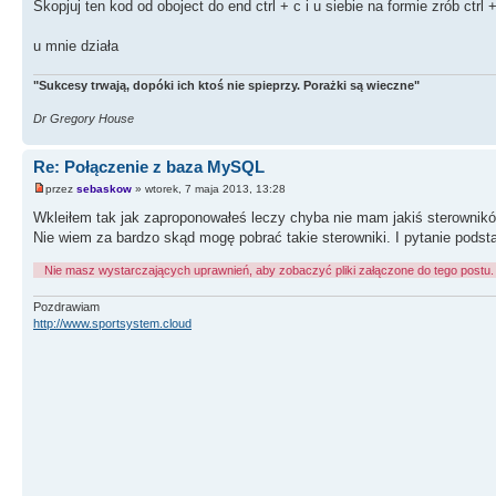
'Compressed=False'
Skopjuj ten kod od oboject do end ctrl + c i u siebie na formie zrób ctrl 
'Encrypted=False'
'ConnectTimeout=60')
u mnie działa
VendorLib = 'LIBMYSQL.dll'
Left = 312
Top = 152
"Sukcesy trwają, dopóki ich ktoś nie spieprzy. Porażki są wieczne"
end
Dr Gregory House
Re: Połączenie z baza MySQL
przez
sebaskow
» wtorek, 7 maja 2013, 13:28
Wkleiłem tak jak zaproponowałeś leczy chyba nie mam jakiś sterownikó
Nie wiem za bardzo skąd mogę pobrać takie sterowniki. I pytanie pods
Nie masz wystarczających uprawnień, aby zobaczyć pliki załączone do tego postu.
Pozdrawiam
http://www.sportsystem.cloud