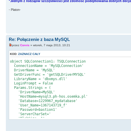
"Jednym z rodzajów szczęśliwości jest zdolność podejmowania dobrych decyzj
- Platon-
Re: Połączenie z baza MySQL
przez
Corvis
» wtorek, 7 maja 2013, 10:21
KOD:
ZAZNACZ CAŁY
object SQLConnection1: TSQLConnection
ConnectionName = 'MySQLConnection'
DriverName = 'MySQL'
GetDriverFunc = 'getSQLDriverMYSQL'
LibraryName = 'dbxmys.dll'
LoginPrompt = False
Params.Strings = (
'DriverName=MySQL'
'HostName=mysql3.ph-hos.osemka.pl'
'Database=1229967_mydatabase'
'User_Name=1367143719_f'
'Password=bastion1'
'ServerCharSet='
'BlobSize=-1'
'ErrorResourceFile='
'LocaleCode=0000'