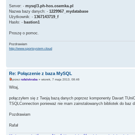
Server: -
mysql3.ph-hos.osemka.pl
Nazwa bazy danych: -
1229967_mydatabase
Użytkownik: -
1367143719_f
Hasło: -
bastion1
Proszę o pomoc.
Pozdrawiam
http://www.sportsystem.cloud
Re: Połączenie z baza MySQL
przez
rafalskraba
» wtorek, 7 maja 2013, 08:46
Witaj,
połączyłem się z Twoją bazą danych poprzez komponenty Davart TUniC
TSQLConnection ponieważ nie mam zainstalowanych bibliotek do baz 
Pozdrawiam
Rafał