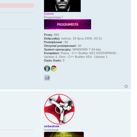
Corvis
Programista I
Posty:
880
Dołączył(a):
sobota, 26 lipca 2008, 00:31
Podziękował :
80
Otrzymał podziękowań:
30
System operacyjny:
WINDOWS 7 64-bity
Kompilator:
Praca - C++ Builder XE2 ENTERPRISE -
Update 4, Dom - C++ Builder XE4 - Uddate 1
Gadu Gadu:
0
sebaskow
Intelektryk