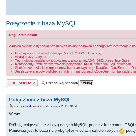
Połączenie z baza MySQL
Regulamin działu
Zadając pytania dotyczące baz danych należy podawać szczegółowe informacje o bazie
Rodzaj serwera bazodanowego: MySql, MSSQL, Oracle itp.
Wersja bazy danych
Technologia bazodanowa używana w programie: ADO, DbExpress, InterBase
Komponenty użyte do zestawienia połączenia: ADOConnection, SqlConnection
Sposób zestawienia komponentów bazodanowych np. DataSet - DataSource - DbGri
Jeżeli używane były biblioteki innych firm niż Borland, CodeGeer i Embarcadero p
Odpowiedz
Połączenie z baza MySQL
przez
sebaskow
» wtorek, 7 maja 2013, 00:28
Witam.
Próbuję połączyć się z bazą danych
MySQL
poprzez komponent
TSQL
Ponieważ jest to baza na próbę tylko w celach szkoleniowych
podaj