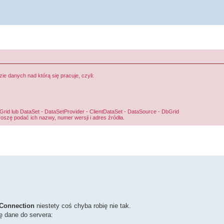
 danych nad którą się pracuje, czyli:
d lub DataSet - DataSetProvider - ClientDataSet - DataSource - DbGrid
roszę podać ich nazwy, numer wersji i adres źródła.
Connection
niestety coś chyba robię nie tak.
ę dane do servera: