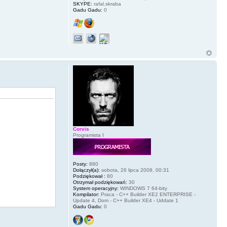
SKYPE:
rafal.skraba
Gadu Gadu:
0
Corvis
Programista I
Posty:
880
Dołączył(a):
sobota, 26 lipca 2008, 00:31
Podziękował :
80
Otrzymał podziękowań:
30
System operacyjny:
WINDOWS 7 64-bity
Kompilator:
Praca - C++ Builder XE2 ENTERPRISE -
Update 4, Dom - C++ Builder XE4 - Uddate 1
Gadu Gadu:
0