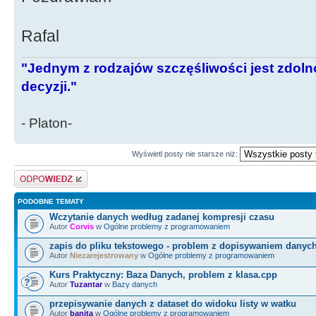
Rafal
"Jednym z rodzajów szczęśliwości jest zdo
decyzji."
- Platon-
Wyświetl posty nie starsze niż:
Odpowiedz
PODOBNE TEMATY
Wczytanie danych według zadanej kompresji czasu
Autor
Corvis
w
Ogólne problemy z programowaniem
zapis do pliku tekstowego - problem z dopisywaniem danyc
Autor
Niezarejestrowany
w
Ogólne problemy z programowaniem
Kurs Praktyczny: Baza Danych, problem z klasa.cpp
Autor
Tuzantar
w
Bazy danych
przepisywanie danych z dataset do widoku listy w watku
Autor
banita
w
Ogólne problemy z programowaniem