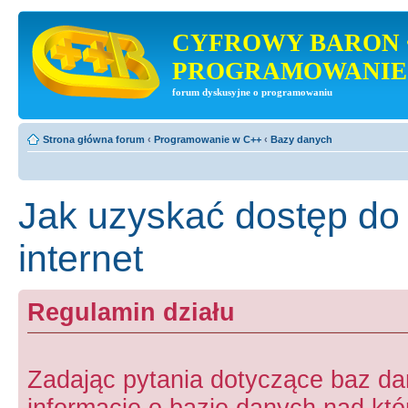
CYFROWY BARON 
PROGRAMOWANIE
forum dyskusyjne o programowaniu
Strona główna forum
‹
Programowanie w C++
‹
Bazy danych
Jak uzyskać dostęp do
internet
Regulamin działu
Zadając pytania dotyczące baz d
informacje o bazie danych nad któr