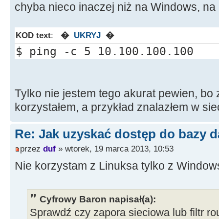
chyba nieco inaczej niż na Windows, na 
KOD text
:
�
UKRYJ
�
$ ping -c 5 10.100.100.100
Tylko nie jestem tego akurat pewien, bo 
korzystałem, a przykład znalazłem w siec
Re: Jak uzyskać dostęp do bazy d
przez
duf
» wtorek, 19 marca 2013, 10:53
Nie korzystam z Linuksa tylko z Window
Cyfrowy Baron napisał(a):
Sprawdź czy zapora sieciowa lub filtr ro