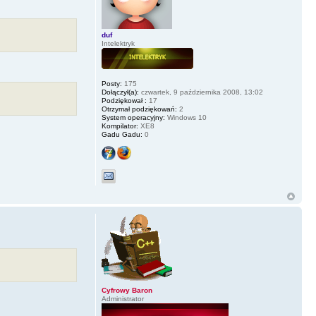
duf
Intelektryk
Posty:
175
Dołączył(a):
czwartek, 9 października 2008, 13:02
Podziękował :
17
Otrzymał podziękowań:
2
System operacyjny:
Windows 10
Kompilator:
XE8
Gadu Gadu:
0
Cyfrowy Baron
Administrator