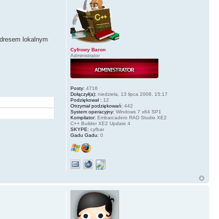
adresem lokalnym
Cyfrowy Baron
Administrator
Posty:
4716
Dołączył(a):
niedziela, 13 lipca 2008, 15:17
Podziękował :
12
Otrzymał podziękowań:
442
System operacyjny:
Windows 7 x64 SP1
Kompilator:
Embarcadero RAD Studio XE2
C++ Builder XE2 Update 4
SKYPE:
cyfbar
Gadu Gadu:
0