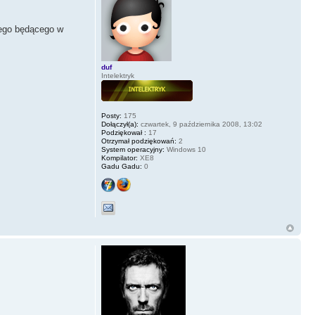
nego będącego w
duf
Intelektryk
Posty:
175
Dołączył(a):
czwartek, 9 października 2008, 13:02
Podziękował :
17
Otrzymał podziękowań:
2
System operacyjny:
Windows 10
Kompilator:
XE8
Gadu Gadu:
0