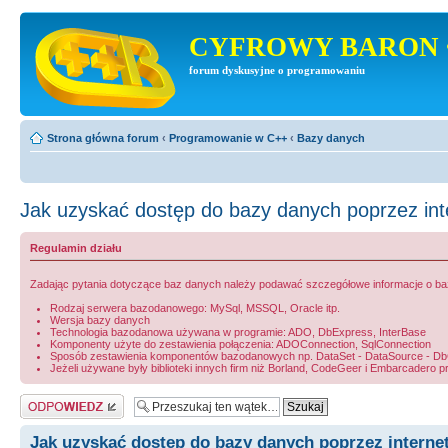
CYFROWY BARON 
forum dyskusyjne o programowaniu
Strona główna forum
‹
Programowanie w C++
‹
Bazy danych
Jak uzyskać dostęp do bazy danych poprzez int
Regulamin działu
Zadając pytania dotyczące baz danych należy podawać szczegółowe informacje o bazie
Rodzaj serwera bazodanowego: MySql, MSSQL, Oracle itp.
Wersja bazy danych
Technologia bazodanowa używana w programie: ADO, DbExpress, InterBase
Komponenty użyte do zestawienia połączenia: ADOConnection, SqlConnection
Sposób zestawienia komponentów bazodanowych np. DataSet - DataSource - DbGri
Jeżeli używane były biblioteki innych firm niż Borland, CodeGeer i Embarcadero p
Odpowiedz
Jak uzyskać dostęp do bazy danych poprzez interne