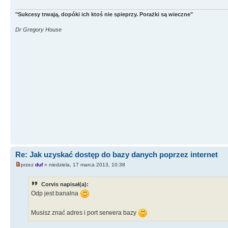
"Sukcesy trwają, dopóki ich ktoś nie spieprzy. Porażki są wieczne"
Dr Gregory House
Re: Jak uzyskać dostęp do bazy danych poprzez internet
przez
duf
» niedziela, 17 marca 2013, 10:38
Corvis napisał(a):
Odp jest banalna
Musisz znać adres i port serwera bazy