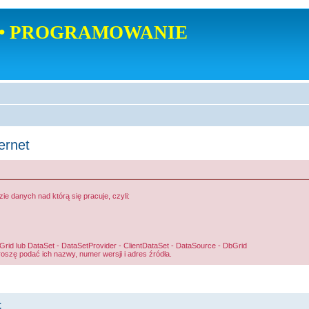
• PROGRAMOWANIE
ernet
 danych nad którą się pracuje, czyli:
d lub DataSet - DataSetProvider - ClientDataSet - DataSource - DbGrid
roszę podać ich nazwy, numer wersji i adres źródła.
t