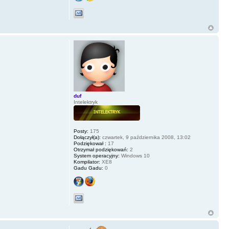
duf
Intelektryk
Posty:
175
Dołączył(a):
czwartek, 9 października 2008, 13:02
Podziękował :
17
Otrzymał podziękowań:
2
System operacyjny:
Windows 10
Kompilator:
XE8
Gadu Gadu:
0