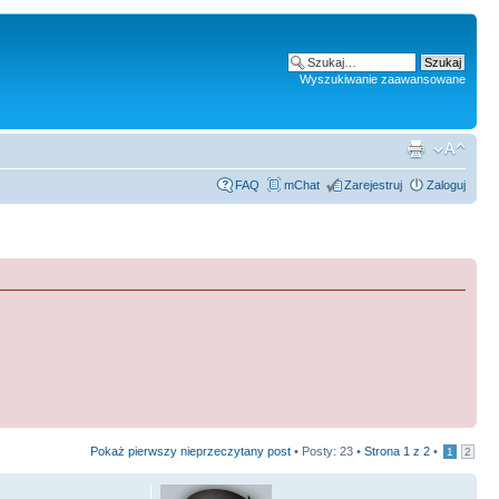
Wyszukiwanie zaawansowane
FAQ
mChat
Zarejestruj
Zaloguj
Pokaż pierwszy nieprzeczytany post
• Posty: 23 •
Strona
1
z
2
•
1
2