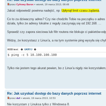
przez
Cyfrowy Baron
» wtorek, 19 marca 2013, 08:48
Jakaś odpowiedź powinna nadejść, np:
Upłynął limit czasu żądania
.
Co to za dziwaczny adres? Czy nie chodziło Tobie na początku o adres
działa, tylko że adresy lokalne z reguły zaczynają się od 192.168. ...
Sprawdź czy zapora sieciowa lub filtr routera nie blokuje ci pakietów-od
Widzę, że korzystasz z Linux'a, a na tym systemie ping wysyła się chy
KOD text
:
�
UKRYJ
�
$ ping -c 5 10.100.100.100
Tylko nie jestem tego akurat pewien, bo z Linux'a nigdy nie korzystałem
Re: Jak uzyskać dostęp do bazy danych poprzez internet
przez
duf
» wtorek, 19 marca 2013, 10:53
Nie korzystam z Linuksa tylko z Windowsa 8.