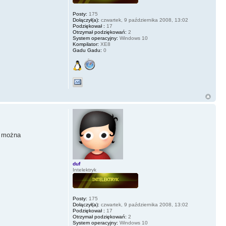
Posty:
175
Dołączył(a):
czwartek, 9 października 2008, 13:02
Podziękował :
17
Otrzymał podziękowań:
2
System operacyjny:
Windows 10
Kompilator:
XE8
Gadu Gadu:
0
k można
duf
Intelektryk
Posty:
175
Dołączył(a):
czwartek, 9 października 2008, 13:02
Podziękował :
17
Otrzymał podziękowań:
2
System operacyjny:
Windows 10