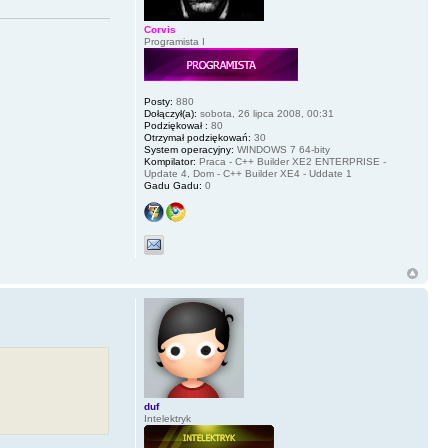
Corvis
Programista I
Posty:
880
Dołączył(a):
sobota, 26 lipca 2008, 00:31
Podziękował :
80
Otrzymał podziękowań:
30
System operacyjny:
WINDOWS 7 64-bity
Kompilator:
Praca - C++ Builder XE2 ENTERPRISE -
Update 4, Dom - C++ Builder XE4 - Uddate 1
Gadu Gadu:
0
duf
Intelektryk