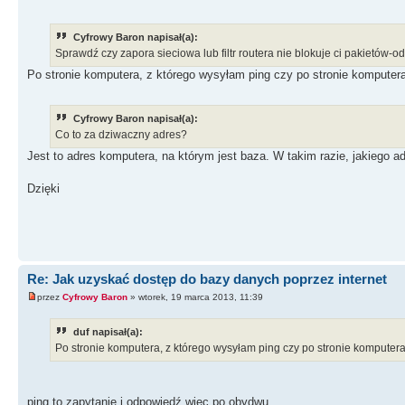
Cyfrowy Baron napisał(a):
Sprawdź czy zapora sieciowa lub filtr routera nie blokuje ci pakietów-o
Po stronie komputera, z którego wysyłam ping czy po stronie komputera
Cyfrowy Baron napisał(a):
Co to za dziwaczny adres?
Jest to adres komputera, na którym jest baza. W takim razie, jakiego a
Dzięki
Re: Jak uzyskać dostęp do bazy danych poprzez internet
przez
Cyfrowy Baron
» wtorek, 19 marca 2013, 11:39
duf napisał(a):
Po stronie komputera, z którego wysyłam ping czy po stronie komputera
ping to zapytanie i odpowiedź więc po obydwu.