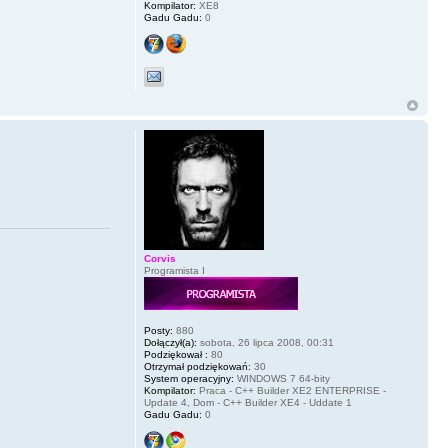
Kompilator:
XE8
Gadu Gadu:
0
Corvis
Programista I
Posty:
880
Dołączył(a):
sobota, 26 lipca 2008, 00:31
Podziękował :
80
Otrzymał podziękowań:
30
System operacyjny:
WINDOWS 7 64-bity
Kompilator:
Praca - C++ Builder XE2 ENTERPRISE -
Update 4, Dom - C++ Builder XE4 - Uddate 1
Gadu Gadu:
0