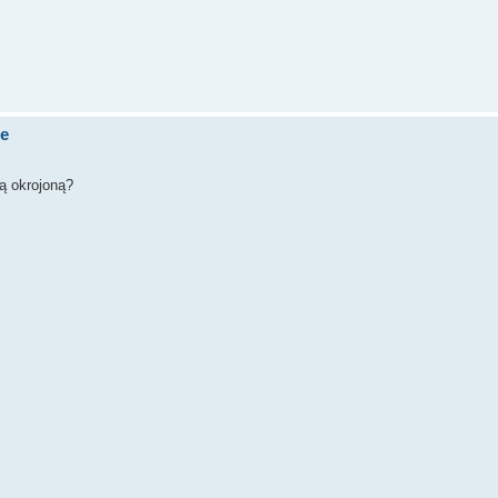
de
ą okrojoną?