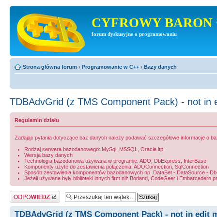
CYFROWY BARON 
forum dyskusyjne o programowaniu
Strona główna forum
‹
Programowanie w C++
‹
Bazy danych
TDBAdvGrid (z TMS Component Pack) - not in 
Regulamin działu
Zadając pytania dotyczące baz danych należy podawać szczegółowe informacje o bazie
Rodzaj serwera bazodanowego: MySql, MSSQL, Oracle itp.
Wersja bazy danych
Technologia bazodanowa używana w programie: ADO, DbExpress, InterBase
Komponenty użyte do zestawienia połączenia: ADOConnection, SqlConnection
Sposób zestawienia komponentów bazodanowych np. DataSet - DataSource - DbGri
Jeżeli używane były biblioteki innych firm niż Borland, CodeGeer i Embarcadero p
Odpowiedz
TDBAdvGrid (z TMS Component Pack) - not in edit 