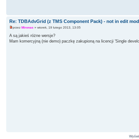
Re: TDBAdvGrid (z TMS Component Pack) - not in edit mo
przez
Mironas
» wtorek, 19 lutego 2013, 13:05
A są jakieś różne wersje?
Mam komercyjną (nie demo) paczkę zakupioną na licencji 'Single develop
Wyświe