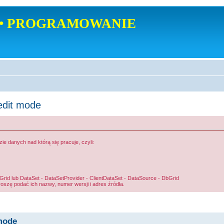
• PROGRAMOWANIE
edit mode
 danych nad którą się pracuje, czyli:
d lub DataSet - DataSetProvider - ClientDataSet - DataSource - DbGrid
roszę podać ich nazwy, numer wersji i adres źródła.
mode