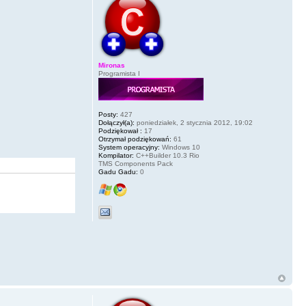
Mironas
Programista I
Posty:
427
Dołączył(a):
poniedziałek, 2 stycznia 2012, 19:02
Podziękował :
17
Otrzymał podziękowań:
61
System operacyjny:
Windows 10
Kompilator:
C++Builder 10.3 Rio
TMS Components Pack
Gadu Gadu:
0