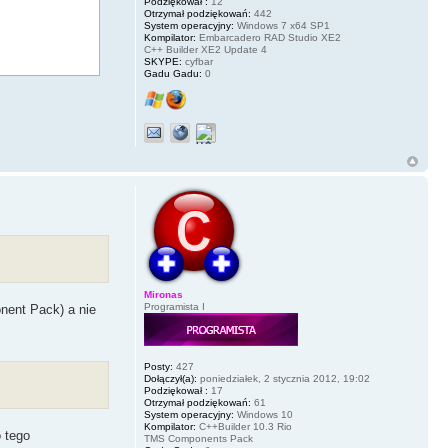
Podziękował :
12
Otrzymał podziękowań:
442
System operacyjny:
Windows 7 x64 SP1
Kompilator:
Embarcadero RAD Studio XE2
C++ Builder XE2 Update 4
SKYPE:
cyfbar
Gadu Gadu:
0
Mironas
Programista I
nent Pack) a nie
Posty:
427
Dołączył(a):
poniedziałek, 2 stycznia 2012, 19:02
Podziękował :
17
Otrzymał podziękowań:
61
System operacyjny:
Windows 10
Kompilator:
C++Builder 10.3 Rio
o tego
TMS Components Pack