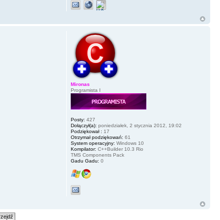
Mironas
Programista I
Posty:
427
Dołączył(a):
poniedziałek, 2 stycznia 2012, 19:02
Podziękował :
17
Otrzymał podziękowań:
61
System operacyjny:
Windows 10
Kompilator:
C++Builder 10.3 Rio
TMS Components Pack
Gadu Gadu:
0