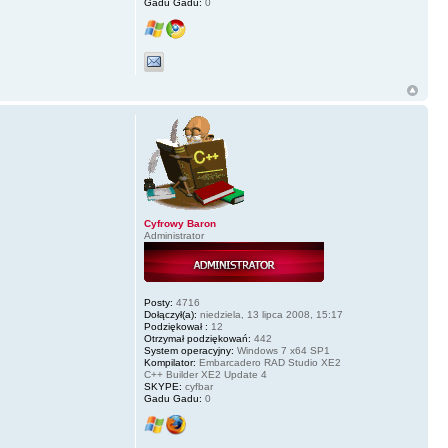
Gadu Gadu:
0
Cyfrowy Baron
Administrator
Posty:
4716
Dołączył(a):
niedziela, 13 lipca 2008, 15:17
Podziękował :
12
Otrzymał podziękowań:
442
System operacyjny:
Windows 7 x64 SP1
Kompilator:
Embarcadero RAD Studio XE2
C++ Builder XE2 Update 4
SKYPE:
cyfbar
Gadu Gadu:
0