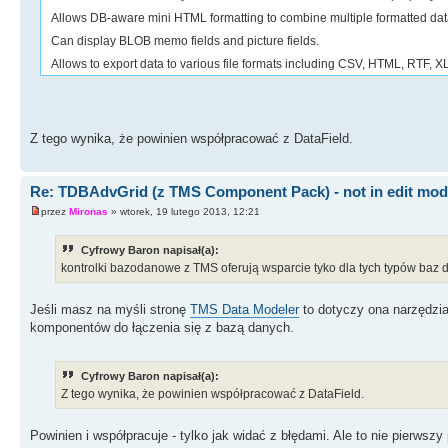
Allows DB-aware mini HTML formatting to combine multiple formatted dataf
Can display BLOB memo fields and picture fields.
Allows to export data to various file formats including CSV, HTML, RTF, XL
Z tego wynika, że powinien współpracować z DataField.
Re: TDBAdvGrid (z TMS Component Pack) - not in edit mo
przez
Mironas
» wtorek, 19 lutego 2013, 12:21
Cyfrowy Baron napisał(a):
kontrolki bazodanowe z TMS oferują wsparcie tyko dla tych typów baz d
Jeśli masz na myśli stronę
TMS Data Modeler
to dotyczy ona narzędzi
komponentów do łączenia się z bazą danych.
Cyfrowy Baron napisał(a):
Z tego wynika, że powinien współpracować z DataField.
Powinien i współpracuje - tylko jak widać z błędami. Ale to nie pierw