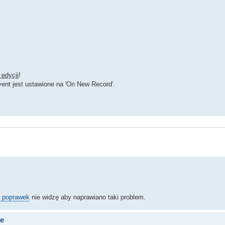
 edycji
!
ent jest ustawione na 'On New Record'.
e poprawek
nie widzę aby naprawiano taki problem.
de