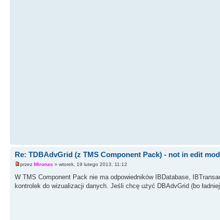
Re: TDBAdvGrid (z TMS Component Pack) - not in edit mo
przez
Mironas
» wtorek, 19 lutego 2013, 11:12
W TMS Component Pack nie ma odpowiedników IBDatabase, IBTransact
kontrolek do wizualizacji danych. Jeśli chcę użyć DBAdvGrid (bo ładni