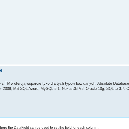
de
we z TMS oferują wsparcie tyko dla tych typów baz danych: Absolute Databas
r 2008, MS SQL Azure, MySQL 5.1, NexusDB V3, Oracle 10g, SQLite 3.7.
re the DataField can be used to set the field for each column.