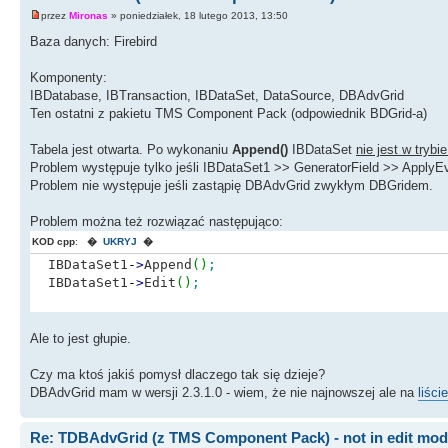
przez
Mironas
» poniedziałek, 18 lutego 2013, 13:50
Baza danych: Firebird
Komponenty:
IBDatabase, IBTransaction, IBDataSet, DataSource, DBAdvGrid
Ten ostatni z pakietu TMS Component Pack (odpowiednik BDGrid-a)
Tabela jest otwarta. Po wykonaniu
Append()
IBDataSet
nie jest w trybie
Problem występuje tylko jeśli IBDataSet1 >> GeneratorField >> ApplyEv
Problem nie występuje jeśli zastąpię DBAdvGrid zwykłym DBGridem.
Problem można też rozwiązać następująco:
KOD cpp
:
�
UKRYJ
�
IBDataSet1
-
>
Append
(
)
;
IBDataSet1
-
>
Edit
(
)
;
Ale to jest głupie.
Czy ma ktoś jakiś pomysł dlaczego tak się dzieje?
DBAdvGrid mam w wersji 2.3.1.0 - wiem, że nie najnowszej ale na
liści
Re: TDBAdvGrid (z TMS Component Pack) - not in edit mo