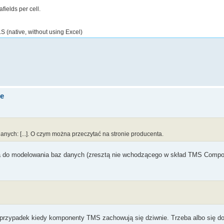
ields per cell.
S (native, without using Excel)
de
anych: [...]. O czym można przeczytać na stronie producenta.
a do modelowania baz danych (zresztą nie wchodzącego w skład TMS Compo
szy przypadek kiedy komponenty TMS zachowują się dziwnie. Trzeba albo się d