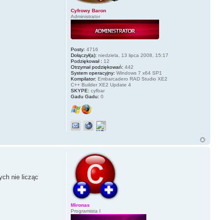
Cyfrowy Baron
Administrator
Posty:
4716
Dołączył(a):
niedziela, 13 lipca 2008, 15:17
Podziękował :
12
Otrzymał podziękowań:
442
System operacyjny:
Windows 7 x64 SP1
Kompilator:
Embarcadero RAD Studio XE2
C++ Builder XE2 Update 4
SKYPE:
cyfbar
Gadu Gadu:
0
ch nie licząc
Mironas
Programista I