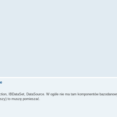
de
ion, IBDataSet, DataSource. W ogóle nie ma tam komponentów bazodanowy
ejszy) to muszę pomieszać.