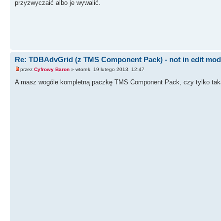
przyzwyczaić albo je wywalić.
Re: TDBAdvGrid (z TMS Component Pack) - not in edit mo
przez
Cyfrowy Baron
» wtorek, 19 lutego 2013, 12:47
A masz wogóle kompletną paczkę TMS Component Pack, czy tylko tak