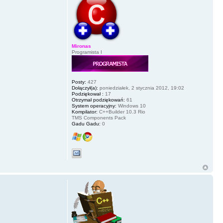
Mironas
Programista I
Posty:
427
Dołączył(a):
poniedziałek, 2 stycznia 2012, 19:02
Podziękował :
17
Otrzymał podziękowań:
61
System operacyjny:
Windows 10
Kompilator:
C++Builder 10.3 Rio
TMS Components Pack
Gadu Gadu:
0