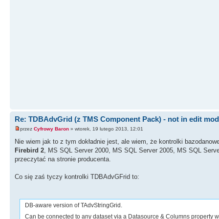
Re: TDBAdvGrid (z TMS Component Pack) - not in edit mo
przez
Cyfrowy Baron
» wtorek, 19 lutego 2013, 12:01
Nie wiem jak to z tym dokładnie jest, ale wiem, że kontrolki bazodano
Firebird 2
, MS SQL Server 2000, MS SQL Server 2005, MS SQL Serve
przeczytać na stronie producenta.
Co się zaś tyczy kontrolki TDBAdvGFrid to:
DB-aware version of TAdvStringGrid.
Can be connected to any dataset via a Datasource & Columns property whe