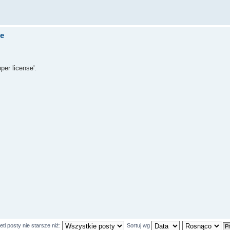
de
er license'.
tl posty nie starsze niż:
Sortuj wg