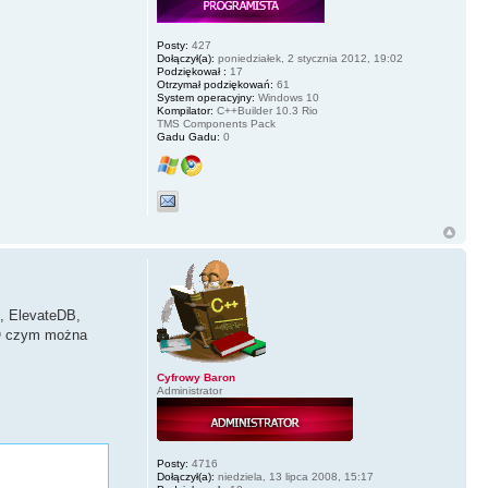
Posty:
427
Dołączył(a):
poniedziałek, 2 stycznia 2012, 19:02
Podziękował :
17
Otrzymał podziękowań:
61
System operacyjny:
Windows 10
Kompilator:
C++Builder 10.3 Rio
TMS Components Pack
Gadu Gadu:
0
e, ElevateDB,
 O czym można
Cyfrowy Baron
Administrator
Posty:
4716
Dołączył(a):
niedziela, 13 lipca 2008, 15:17