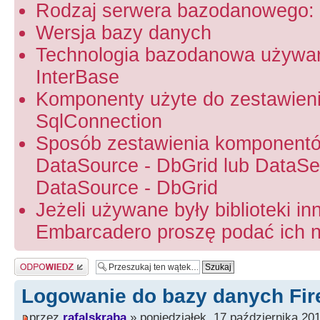
Rodzaj serwera bazodanowego: 
Wersja bazy danych
Technologia bazodanowa używa
InterBase
Komponenty użyte do zestawien
SqlConnection
Sposób zestawienia komponentó
DataSource - DbGrid lub DataSet
DataSource - DbGrid
Jeżeli używane były biblioteki in
Embarcadero proszę podać ich na
Odpowiedz
Logowanie do bazy danych Fir
przez
rafalskraba
» poniedziałek, 17 października 201