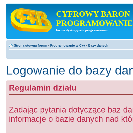
CYFROWY BARON 
PROGRAMOWANIE
forum dyskusyjne o programowaniu
Strona główna forum
‹
Programowanie w C++
‹
Bazy danych
Logowanie do bazy dan
Regulamin działu
Zadając pytania dotyczące baz d
informacje o bazie danych nad któr