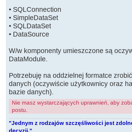
• SQLConnection
• SimpleDataSet
• SQLDataSet
• DataSource
W/w komponenty umieszczone są oczywi
DataModule.
Potrzebuję na oddzielnej formatce zrobi
danych (oczywiście użytkownicy oraz has
bazie danych).
Nie masz wystarczających uprawnień, aby zoba
postu.
"Jednym z rodzajów szczęśliwości jest zdo
decyzji."