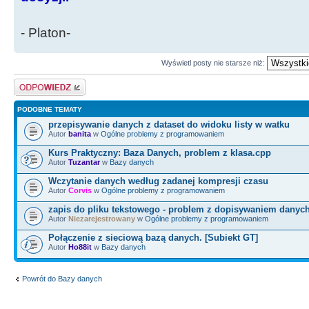
- Platon-
Wyświetl posty nie starsze niż:
Odpowiedz
PODOBNE TEMATY
przepisywanie danych z dataset do widoku listy w watku
Autor
banita
w
Ogólne problemy z programowaniem
Kurs Praktyczny: Baza Danych, problem z klasa.cpp
Autor
Tuzantar
w
Bazy danych
Wczytanie danych według zadanej kompresji czasu
Autor
Corvis
w
Ogólne problemy z programowaniem
zapis do pliku tekstowego - problem z dopisywaniem danyc
Autor
Niezarejestrowany
w
Ogólne problemy z programowaniem
Połączenie z sieciową bazą danych. [Subiekt GT]
Autor
Ho88it
w
Bazy danych
Powrót do Bazy danych