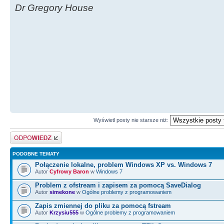
Dr Gregory House
Wyświetl posty nie starsze niż:
Odpowiedz
PODOBNE TEMATY
Połączenie lokalne, problem Windows XP vs. Windows 7
Autor
Cyfrowy Baron
w
Windows 7
Problem z ofstream i zapisem za pomocą SaveDialog
Autor
simekone
w
Ogólne problemy z programowaniem
Zapis zmiennej do pliku za pomocą fstream
Autor
Krzysiu555
w
Ogólne problemy z programowaniem