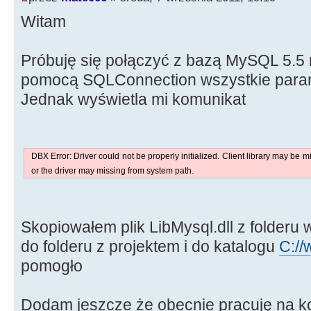
Witam
Próbuję się połączyć z bazą MySQL 5.5
pomocą SQLConnection wszystkie param
Jednak wyświetla mi komunikat
DBX Error: Driver could not be properly initialized. Client library may be mi
or the driver may missing from system path.
Skopiowałem plik LibMysql.dll z folderu 
do folderu z projektem i do katalogu
C://
pomogło
Dodam jeszcze że obecnie pracuję na k