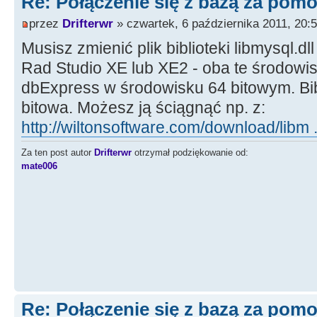
Re: Połączenie się z bazą za po
przez
Drifterwr
» czwartek, 6 października 2011, 20:
Musisz zmienić plik biblioteki libmysql.d
Rad Studio XE lub XE2 - oba te środowi
dbExpress w środowisku 64 bitowym. Bibl
bitowa. Możesz ją ściągnąć np. z:
http://wiltonsoftware.com/download/libm .
Za ten post autor
Drifterwr
otrzymał podziękowanie od:
mate006
Re: Połączenie się z bazą za po