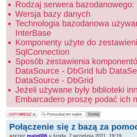
Rodzaj serwera bazodanowego: 
Wersja bazy danych
Technologia bazodanowa używa
InterBase
Komponenty użyte do zestawien
SqlConnection
Sposób zestawienia komponentó
DataSource - DbGrid lub DataSet
DataSource - DbGrid
Jeżeli używane były biblioteki in
Embarcadero proszę podać ich na
Odpowiedz
Połączenie się z bazą za pom
przez
mate006
» środa, 7 września 2011, 19:19