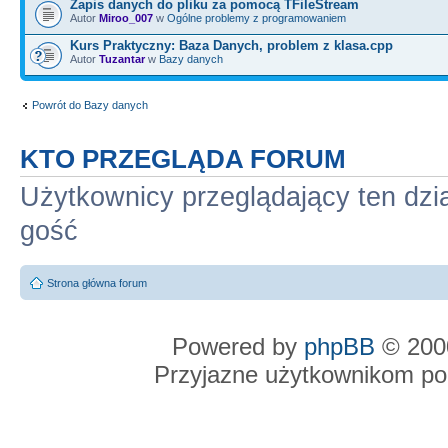
Zapis danych do pliku za pomocą TFileStream
Autor
Miroo_007
w
Ogólne problemy z programowaniem
Kurs Praktyczny: Baza Danych, problem z klasa.cpp
Autor
Tuzantar
w
Bazy danych
Powrót do Bazy danych
KTO PRZEGLĄDA FORUM
Użytkownicy przeglądający ten dzi
gość
Strona główna forum
Powered by
phpBB
© 2000
Przyjazne użytkownikom po