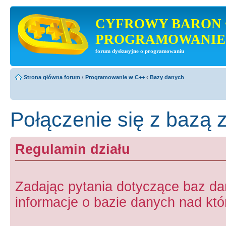
CYFROWY BARON 
PROGRAMOWANIE
forum dyskusyjne o programowaniu
Strona główna forum
‹
Programowanie w C++
‹
Bazy danych
Połączenie się z bazą
Regulamin działu
Zadając pytania dotyczące baz d
informacje o bazie danych nad któr