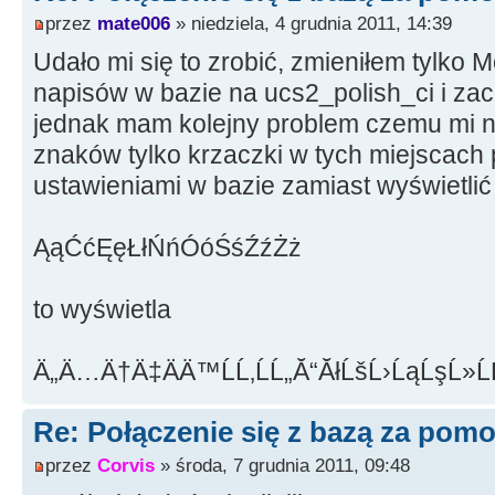
przez
mate006
» niedziela, 4 grudnia 2011, 14:39
Udało mi się to zrobić, zmieniłem tylko
napisów w bazie na ucs2_polish_ci i zac
jednak mam kolejny problem czemu mi ni
znaków tylko krzaczki w tych miejscach
ustawieniami w bazie zamiast wyświetlić
ĄąĆćĘęŁłŃńÓóŚśŹźŻż
to wyświetla
Ä„Ä…Ä†Ä‡ÄÄ™ĹĹ‚ĹĹ„Ă“ĂłĹšĹ›ĹąĹşĹ»Ĺ
Re: Połączenie się z bazą za po
przez
Corvis
» środa, 7 grudnia 2011, 09:48