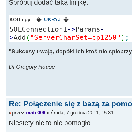
Spróbuj dodać taką linijkę:
KOD cpp
:
�
UKRYJ
�
SQLConnection1
-
>
Params
-
>
Add
(
"ServerCharSet=cp1250"
)
;
"Sukcesy trwają, dopóki ich ktoś nie spieprzy
Dr Gregory House
Re: Połączenie się z bazą za po
przez
mate006
» środa, 7 grudnia 2011, 15:31
Niestety nic to nie pomogło.