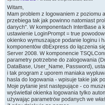
Witam,
Mam problem z logowaniem z poziomu ap
przebiega tak jak powinno natomiast pro
danych". W komponentach InterBase a 
ustawienie LoginPrompt = true powodował
okienko wymuszające podanie loginu i ha
komponentów dbExpress do łączenia si
Server 2008. W komponencie TSQLConne
parametry potrzebne do zalogowania (
DataBase, User_Name, Password), usta
i tak program z uporem maniaka wypluw
hasla do logowania - wpisuje takie jak po
Moje pytanie jest następujące - co muszę
wyświetlał okienka logowania tylko auto
używając parametrów podanych we wła