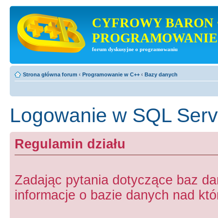
CYFROWY BARON 
PROGRAMOWANIE
forum dyskusyjne o programowaniu
Strona główna forum
‹
Programowanie w C++
‹
Bazy danych
Logowanie w SQL Serv
Regulamin działu
Zadając pytania dotyczące baz d
informacje o bazie danych nad któr