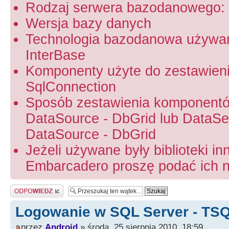
Rodzaj serwera bazodanowego: 
Wersja bazy danych
Technologia bazodanowa używa
InterBase
Komponenty użyte do zestawien
SqlConnection
Sposób zestawienia komponentó
DataSource - DbGrid lub DataSet
DataSource - DbGrid
Jeżeli używane były biblioteki in
Embarcadero proszę podać ich na
Odpowiedz
Logowanie w SQL Server - TS
przez
Android
» środa, 25 sierpnia 2010, 18:59