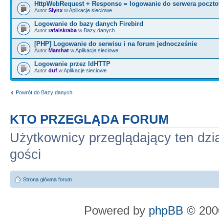
HttpWebRequest + Response = logowanie do serwera poczt
Autor
Slynx
w
Aplikacje sieciowe
Logowanie do bazy danych Firebird
Autor
rafalskraba
w
Bazy danych
[PHP] Logowanie do serwisu i na forum jednocześnie
Autor
Mamhat
w
Aplikacje sieciowe
Logowanie przez IdHTTP
Autor
duf
w
Aplikacje sieciowe
Powrót do Bazy danych
KTO PRZEGLĄDA FORUM
Użytkownicy przeglądający ten dzi
gości
Strona główna forum
Powered by
phpBB
© 2000