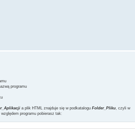
ramu
 nazwą programu
ku
r_Aplikacji
a plik HTML znajduje się w podkatalogu
Folder_Pliku
, czyli w
u względem programu pobierasz tak: