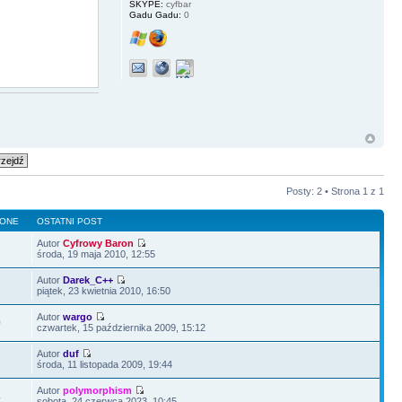
SKYPE:
cyfbar
Gadu Gadu:
0
Posty: 2 • Strona
1
z
1
LONE
OSTATNI POST
Autor
Cyfrowy Baron
7
środa, 19 maja 2010, 12:55
Autor
Darek_C++
7
piątek, 23 kwietnia 2010, 16:50
Autor
wargo
0
czwartek, 15 października 2009, 15:12
Autor
duf
środa, 11 listopada 2009, 19:44
Autor
polymorphism
4
sobota, 24 czerwca 2023, 10:45