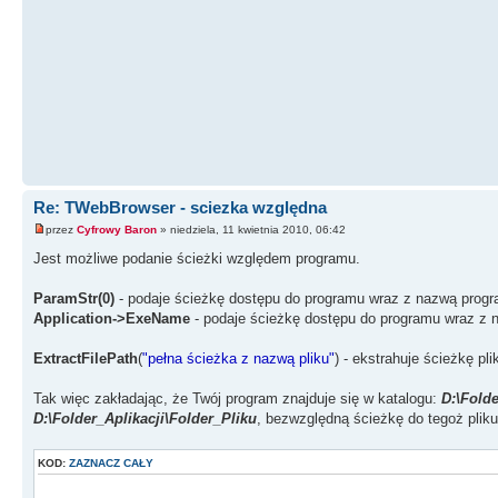
Re: TWebBrowser - sciezka względna
przez
Cyfrowy Baron
» niedziela, 11 kwietnia 2010, 06:42
Jest możliwe podanie ścieżki względem programu.
ParamStr(0)
- podaje ścieżkę dostępu do programu wraz z nazwą prog
Application->ExeName
- podaje ścieżkę dostępu do programu wraz z
ExtractFilePath
(
"pełna ścieżka z nazwą pliku"
) - ekstrahuje ścieżkę pli
Tak więc zakładając, że Twój program znajduje się w katalogu:
D:\Folde
D:\Folder_Aplikacji\Folder_Pliku
, bezwzględną ścieżkę do tegoż plik
KOD:
ZAZNACZ CAŁY