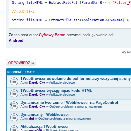
String fileHTML
=
ExtractFilePath
(
ParamStr
(
0
))
+
"Folder_P
// lub tak:
String fileHTML
=
ExtractFilePath
(
Application
->
ExeName
)
+
Za ten post autor
Cyfrowy Baron
otrzymał podziękowanie od:
Android
Wyświe
Odpowiedz
PODOBNE TEMATY
TWebBrowser odwołanie do pól formularzy wczytanej stron
Autor
Darek_C++
w
Aplikacje sieciowe
TWebBrowser wyciągnięcie kodu HTML
Autor
Darek_C++
w
Aplikacje sieciowe
Dynamicznie tworzenie TWebBrowser na PageControl
Autor
Darek_C++
w
Ogólne problemy z programowaniem
Dynamiczny TWebBrowser
Autor
duf
w
Ogólne problemy z programowaniem
Aktualizacja TWebBrowser
Autor
mate006
w
Biblioteki i komponenty