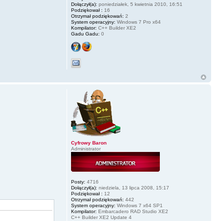
Dołączył(a):
poniedziałek, 5 kwietnia 2010, 16:51
Podziękował :
16
Otrzymał podziękowań:
2
System operacyjny:
Windows 7 Pro x64
Kompilator:
C++ Builder XE2
Gadu Gadu:
0
Cyfrowy Baron
Administrator
Posty:
4716
Dołączył(a):
niedziela, 13 lipca 2008, 15:17
Podziękował :
12
Otrzymał podziękowań:
442
System operacyjny:
Windows 7 x64 SP1
Kompilator:
Embarcadero RAD Studio XE2
C++ Builder XE2 Update 4