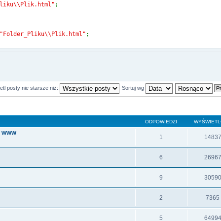
liku\\Plik.html"
;
"Folder_Pliku\\Plik.html"
;
tl posty nie starsze niż:
Sortuj wg
ODPOWIEDZI
WYŚWIET
y www
1
1483
6
2696
9
3059
2
7365
5
6499