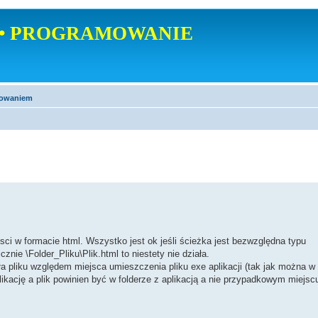
• PROGRAMOWANIE
mowaniem
i w formacie html. Wszystko jest ok jeśli ścieżka jest bezwzględna typu
cznie \Folder_Pliku\Plik.html to niestety nie działa.
ła pliku względem miejsca umieszczenia pliku exe aplikacji (tak jak można 
likację a plik powinien być w folderze z aplikacją a nie przypadkowym miejsc