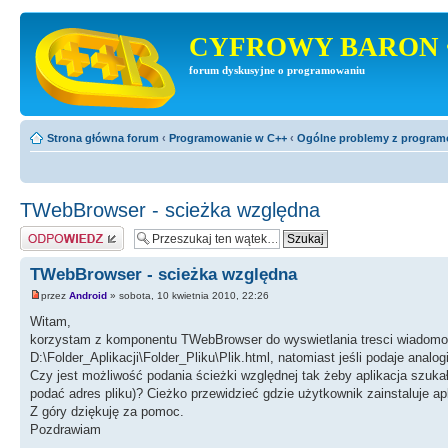
CYFROWY BARON 
forum dyskusyjne o programowaniu
Strona główna forum
‹
Programowanie w C++
‹
Ogólne problemy z progra
TWebBrowser - scieżka względna
Odpowiedz
TWebBrowser - scieżka względna
przez
Android
» sobota, 10 kwietnia 2010, 22:26
Witam,
korzystam z komponentu TWebBrowser do wyswietlania tresci wiadomosc
D:\Folder_Aplikacji\Folder_Pliku\Plik.html, natomiast jeśli podaje analogi
Czy jest możliwość podania ścieżki względnej tak żeby aplikacja szuka
podać adres pliku)? Cieżko przewidzieć gdzie użytkownik zainstaluje ap
Z góry dziękuję za pomoc.
Pozdrawiam