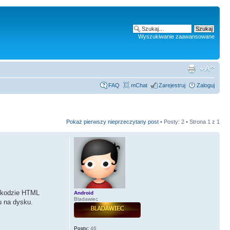
Wyszukiwanie zaawansowane
FAQ
mChat
Zarejestruj
Zaloguj
Pokaż pierwszy nieprzeczytany post
• Posty: 2 • Strona
1
z
1
w kodzie HTML
Android
Bladawiec
u na dysku.
Posty:
46