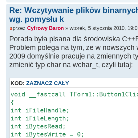
Application->MessageBox("Can't p
Re: Wczytywanie plików binarnyc
following file operations: Open, S
wg. pomysłu k
"File Error", IDOK);
przez
Cyfrowy Baron
» wtorek, 5 stycznia 2010, 19:0
}
Porada była pisana dla środowiska C++Bu
}
}
Problem polega na tym, że w nowszych 
//--------------------------------
2009 domyślnie pracuje na zmiennych t
zmienić typ char na wchar_t, czyli tutaj:
KOD:
ZAZNACZ CAŁY
void __fastcall TForm1::Button1Cli
{
int iFileHandle;
int iFileLength;
int iBytesRead;
int iBytesWrite = 0;