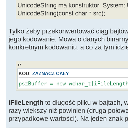
UnicodeString ma konstruktor: System::U
UnicodeString(const char * src);
Tylko żeby przekonwertować ciąg bajtów
jego kodowanie. Mowa o danych binarny
konkretnym kodowaniu, a co za tym idzi
KOD:
ZAZNACZ CAŁY
pszBuffer = new wchar_t[iFileLengt
iFileLength
to długość pliku w bajtach, 
razy większy niż powinien (druga połow
przypadkowe wartości). Na jeden znak pr