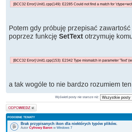
[BCC32 Error] Unit1.cpp(149): E2285 Could not find a match for 'ctype<wch
Potem gdy próbuję przepisać zawartość
poprzez funkcję
SetText
otrzymuję komu
[BCC32 Error] Unit1.cpp(153): E2342 Type mismatch in parameter 'Text' (wan
a tak wogóle to nie bardzo rozumiem ten
Wyświetl posty nie starsze niż:
Odpowiedz
PODOBNE TEMATY
Brak przypisanych ikon dla niektórych typów plików.
Autor
Cyfrowy Baron
w
Windows 7