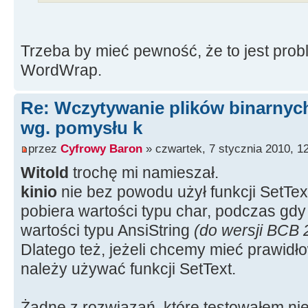
Trzeba by mieć pewność, że to jest pro
WordWrap.
Re: Wczytywanie plików binarnyc
wg. pomysłu k
przez
Cyfrowy Baron
» czwartek, 7 stycznia 2010, 1
Witold
trochę mi namieszał.
kinio
nie bez powodu użył funkcji SetText
pobiera wartości typu char, podczas gd
wartości typu AnsiString
(do wersji BCB 
Dlatego też, jeżeli chcemy mieć prawidł
należy używać funkcji SetText.
Żadne z rozwiązań, które testowałem ni