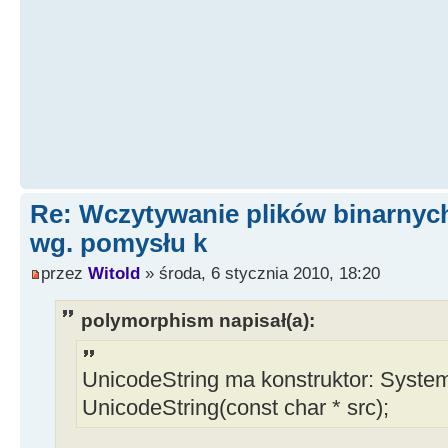
Application->MessageBox(L"Can't
following file operations: Open, S
L"File Error", MB_OK);
}
}
ShowMessage("Przepisywanie");
Memo1->Text = dane;
Re: Wczytywanie plików binarnyc
wg. pomysłu k
przez
Witold
» środa, 6 stycznia 2010, 18:20
polymorphism napisał(a):
UnicodeString ma konstruktor: System:
UnicodeString(const char * src);