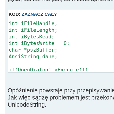
KOD:
ZAZNACZ CAŁY
int iFileHandle;
int iFileLength;
int iBytesRead;
int iBytesWrite = 0;
char *pszBuffer;
AnsiString dane;
if(OpenDialog1->Execute())
{
try
{
Opóźnienie powstaje przy przepisywani
iFileHandle = FileOpen(OpenDialo
Jak więc sądzę problemem jest przeko
fmOpenRead);
UnicodeString.
iFileLength = FileSeek(iFileHand