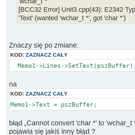
'wchar_t *'
[BCC32 Error] Unit3.cpp(43): E2342 Ty
'Text' (wanted 'wchar_t *', got 'char *')
Znaczy się po zmiane:
KOD:
ZAZNACZ CAŁY
Memo1->Lines->SetText(pszBuffer)
na
KOD:
ZAZNACZ CAŁY
Memo1->Text = pszBuffer;
błąd „Cannot convert 'char *' to 'wchar_t 
pojawia się jakiś inny błąd ?