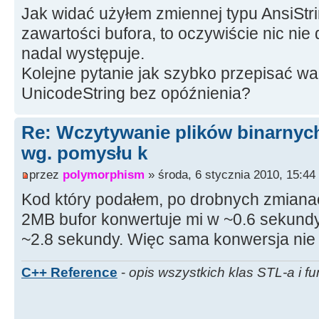
FileSeek(iFileHandle, 0, 0);
Jak widać użyłem zmiennej typu AnsiStr
pszBuffer = new char[iFileLengt
zawartości bufora, to oczywiście nic nie
iBytesRead = FileRead(iFileHandl
nadal występuje.
iFileLength);
Kolejne pytanie jak szybko przepisać wa
FileClose(iFileHandle);
UnicodeString bez opóźnienia?
while(iBytesWrite < iBytesRead)
Re: Wczytywanie plików binarnyc
{
wg. pomysłu k
if(pszBuffer[iBytesWrite] == 
pszBuffer[iBytesWrite] = ' ';
przez
polymorphism
» środa, 6 stycznia 2010, 15:44
iBytesWrite++;
Kod który podałem, po drobnych zmiana
}
2MB bufor konwertuje mi w ~0.6 sekund
dane = pszBuffer;
~2.8 sekundy. Więc sama konwersja nie
delete [] pszBuffer;
}
C++ Reference
-
opis wszystkich klas STL-a i fu
catch(...)
{