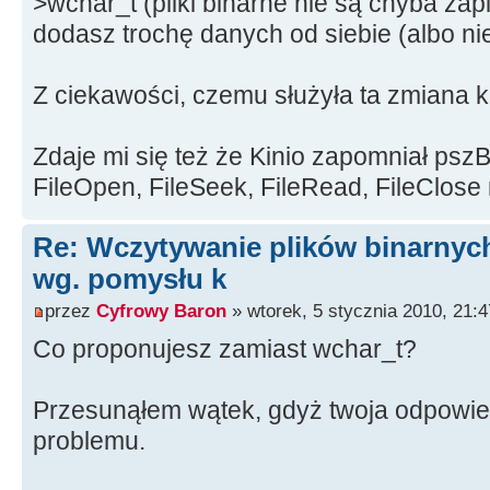
>wchar_t (pliki binarne nie są chyba za
if(pszBuffer[iBytesWrite] == 
dodasz trochę danych od siebie (albo ni
pszBuffer[iBytesWrite] = ' ';
iBytesWrite++;
Z ciekawości, czemu służyła ta zmiana k
}
Memo1->Lines->SetText(pszBuffer
Zdaje mi się też że Kinio zapomniał pszBu
delete [] pszBuffer;
FileOpen, FileSeek, FileRead, FileClose 
}
catch(...)
Re: Wczytywanie plików binarnyc
{
wg. pomysłu k
Application->MessageBox(L"Can't
przez
Cyfrowy Baron
» wtorek, 5 stycznia 2010, 21:4
following file operations: Open, S
Co proponujesz zamiast wchar_t?
L"File Error", IDOK);
}
}
Przesunąłem wątek, gdyż twoja odpowie
}
problemu.