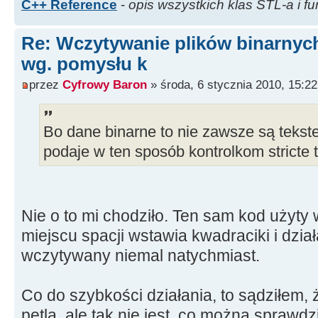
C++ Reference
-
opis wszystkich klas STL-a i fu
bool
ok
=
ct.
is
(
ctype
<
wchar_t
ctype
<
wchar_t
>
::
digit
|
Re: Wczytywanie plików binarnyc
ctype
<
wchar_t
>
::
punct
,wc
)
;
wg. pomysłu k
if
(
!
ok
)
wc
=
0x2588
;
// jeśli
przez
Cyfrowy Baron
» środa, 6 stycznia 2010, 15:22
literą, cyfrą lub znakiem int
wtedy zmiana na █
Bo dane binarne to nie zawsze są tekst
podaje w ten sposób kontrolkom stricte
Nie o to mi chodziło. Ten sam kod użyty
miejscu spacji wstawia kwadraciki i działa
wczytywany niemal natychmiast.
Co do szybkości działania, to sądziłem,
pętla, ale tak nie jest, co można sprawd