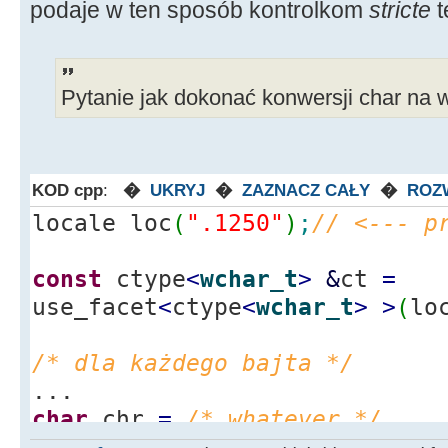
podaje w ten sposób kontrolkom
stricte
Pytanie jak dokonać konwersji char na 
KOD cpp
:
�
UKRYJ
�
ZAZNACZ CAŁY
�
ROZ
locale loc
(
".1250"
)
;
// <--- p
const
ctype
<
wchar_t
>
&
ct
=
use_facet
<
ctype
<
wchar_t
>
>
(
lo
/* dla każdego bajta */
...
char
chr
=
/* whatever */
wchar_t
wc
=
ct.
widen
(
chr
)
;