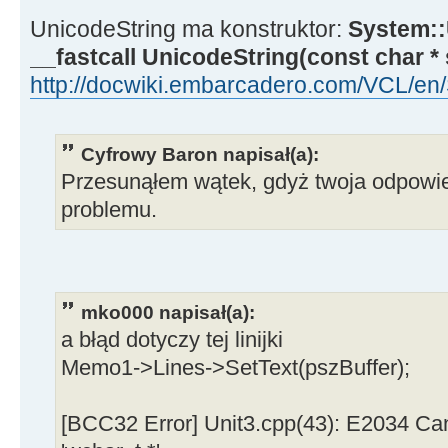
UnicodeString ma konstruktor:
System::
__fastcall UnicodeString(const char * 
http://docwiki.embarcadero.com/VCL/en/S 
Cyfrowy Baron napisał(a):
Przesunąłem wątek, gdyż twoja odpowi
problemu.
mko000 napisał(a):
a błąd dotyczy tej linijki
Memo1->Lines->SetText(pszBuffer);
[BCC32 Error] Unit3.cpp(43): E2034 Cann