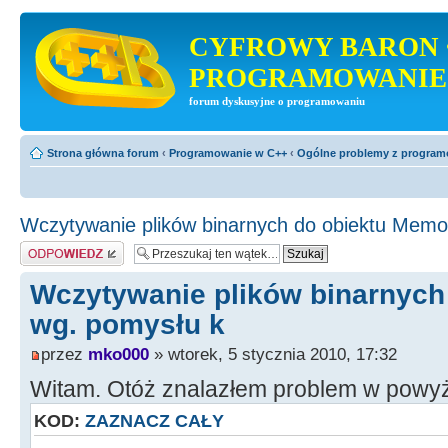
CYFROWY BARON 
PROGRAMOWANIE
forum dyskusyjne o programowaniu
Strona główna forum
‹
Programowanie w C++
‹
Ogólne problemy z progra
Wczytywanie plików binarnych do obiektu Memo
Odpowiedz
Wczytywanie plików binarnych
wg. pomysłu k
przez
mko000
» wtorek, 5 stycznia 2010, 17:32
Witam. Otóż znalazłem problem w powyżs
KOD:
ZAZNACZ CAŁY