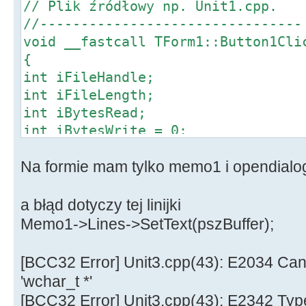
// Plik źródłowy np. Unit1.cpp.
//--------------------------------
void __fastcall TForm1::Button1Cli
{
int iFileHandle;
int iFileLength;
int iBytesRead;
int iBytesWrite = 0;
char *pszBuffer;
Na formie mam tylko memo1 i opendialo
if(OpenDialog1->Execute())
{
a błąd dotyczy tej linijki
try
Memo1->Lines->SetText(pszBuffer);
{
iFileHandle = FileOpen(OpenDialo
[BCC32 Error] Unit3.cpp(43): E2034 Canno
fmOpenRead);
'wchar_t *'
iFileLength = FileSeek(iFileHand
[BCC32 Error] Unit3.cpp(43): E2342 Typ