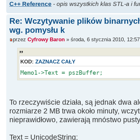
C++ Reference
-
opis wszystkich klas STL-a i fu
Re: Wczytywanie plików binarnyc
wg. pomysłu k
przez
Cyfrowy Baron
» środa, 6 stycznia 2010, 12:57
KOD:
ZAZNACZ CAŁY
Memo1->Text = pszBuffer;
To rzeczywiście działa, są jednak dwa al
rozmiarze 2 MB trwa około minuty, wczy
nieprawidłowo, zawierają mnóstwo pusty
Text = UnicodeString;