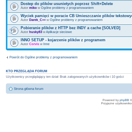
Dostep do plików usunietych poprzez Shift+Delete
Autor
miko
w
Ogólne problemy z programowaniem
Wyciek pamięci w poracie CB Umieszczanie plików tekstowy
Autor
Darek_C++
w
Ogólne problemy z programowaniem
Pobieranie plików z HTTP bez INDY a cache [SOLVED]
Autor
husky83
w
Aplikacje sieciowe
INNO SETUP - kojarzenie plików z programem
Autor
Corvis
w
Inne
Powrót do Ogólne problemy z programowaniem
KTO PRZEGLĄDA FORUM
Użytkownicy przeglądający ten dział: Brak zalogowanych użytkowników i 10 gości
Strona główna forum
Powered by
phpBB
©
Przyjazne użytkowniko