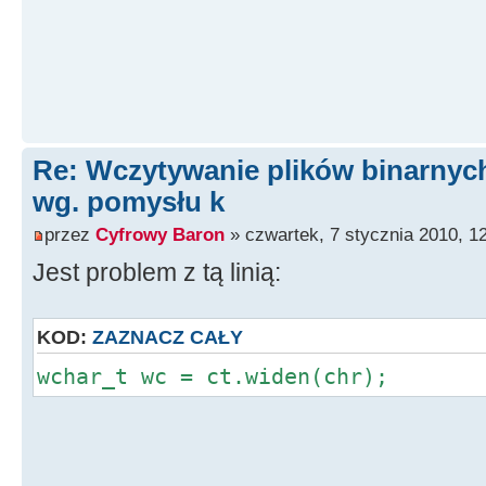
Re: Wczytywanie plików binarnyc
wg. pomysłu k
przez
Cyfrowy Baron
» czwartek, 7 stycznia 2010, 1
Jest problem z tą linią:
KOD:
ZAZNACZ CAŁY
wchar_t wc = ct.widen(chr);