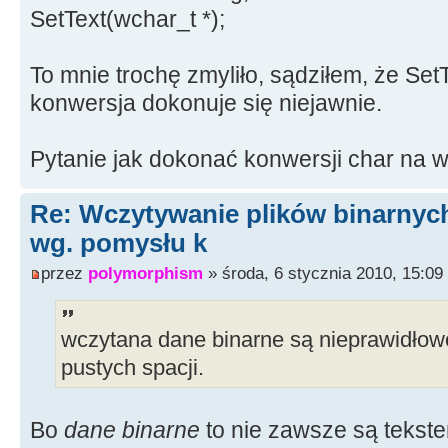
SetText(wchar_t *);
To mnie trochę zmyliło, sądziłem, że Set
konwersja dokonuje się niejawnie.
Pytanie jak dokonać konwersji char na w
Re: Wczytywanie plików binarnyc
wg. pomysłu k
przez
polymorphism
» środa, 6 stycznia 2010, 15:09
wczytana dane binarne są nieprawidłow
pustych spacji.
Bo
dane binarne
to nie zawsze są tekste