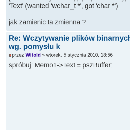
FileSeek(iFileHandle, 0, 0);
'Text' (wanted 'wchar_t *', got 'char *')
pszBuffer = new char[iFileLengt
iBytesRead = FileRead(iFileHandl
jak zamienic ta zmienna ?
iFileLength);
FileClose(iFileHandle);
Re: Wczytywanie plików binarnyc
wg. pomysłu k
while(iBytesWrite < iBytesRead)
{
przez
Witold
» wtorek, 5 stycznia 2010, 18:56
if(pszBuffer[iBytesWrite] == 0
spróbuj: Memo1->Text = pszBuffer;
pszBuffer[iBytesWrite] = ' ';
iBytesWrite++;
}
Memo1->Lines->SetText(pszBuffer
delete [] pszBuffer;
}
catch(...)
{