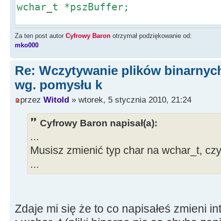
wchar_t *pszBuffer;
if(OpenDialog1->Execute())
Za ten post autor
Cyfrowy Baron
otrzymał podziękowanie od:
{
mko000
try
Re: Wczytywanie plików binarnyc
{
wg. pomysłu k
iFileHandle = FileOpen(OpenDialo
fmOpenRead);
przez
Witold
» wtorek, 5 stycznia 2010, 21:24
iFileLength = FileSeek(iFileHand
FileSeek(iFileHandle, 0, 0);
Cyfrowy Baron napisał(a):
pszBuffer = new wchar_t[iFileLen
...
iBytesRead = FileRead(iFileHandl
Musisz zmienić typ char na wchar_t, czyli
iFileLength);
...
FileClose(iFileHandle);
while(iBytesWrite < iBytesRead)
Zdaje mi się że to co napisałeś zmieni i
{