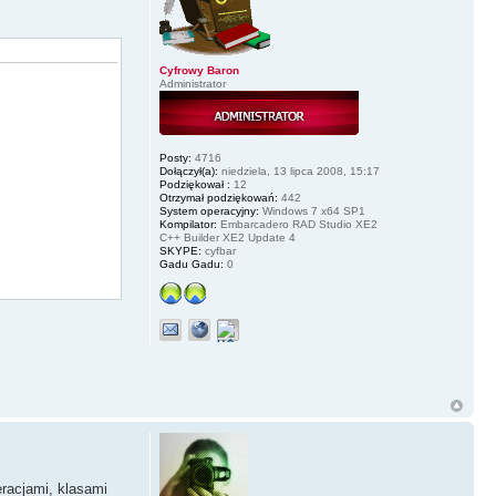
Cyfrowy Baron
Administrator
Posty:
4716
Dołączył(a):
niedziela, 13 lipca 2008, 15:17
Podziękował :
12
Otrzymał podziękowań:
442
System operacyjny:
Windows 7 x64 SP1
Kompilator:
Embarcadero RAD Studio XE2
C++ Builder XE2 Update 4
SKYPE:
cyfbar
Gadu Gadu:
0
eracjami, klasami