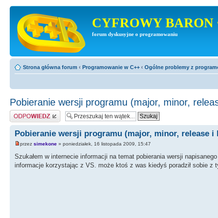
CYFROWY BARON 
forum dyskusyjne o programowaniu
Strona główna forum
‹
Programowanie w C++
‹
Ogólne problemy z progra
Pobieranie wersji programu (major, minor, release
Odpowiedz
Pobieranie wersji programu (major, minor, release i 
przez
simekone
» poniedziałek, 16 listopada 2009, 15:47
Szukałem w internecie informacji na temat pobierania wersji napisanego p
informacje korzystając z VS. może ktoś z was kiedyś poradził sobie z