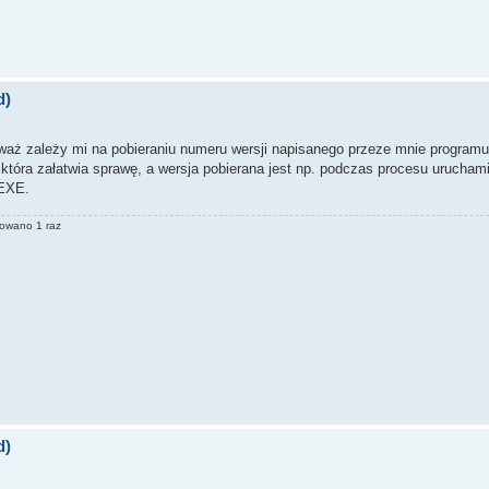
d)
eważ zależy mi na pobieraniu numeru wersji napisanego przeze mnie programu
, która załatwia sprawę, a wersja pobierana jest np. podczas procesu urucham
 EXE.
towano 1 raz
d)