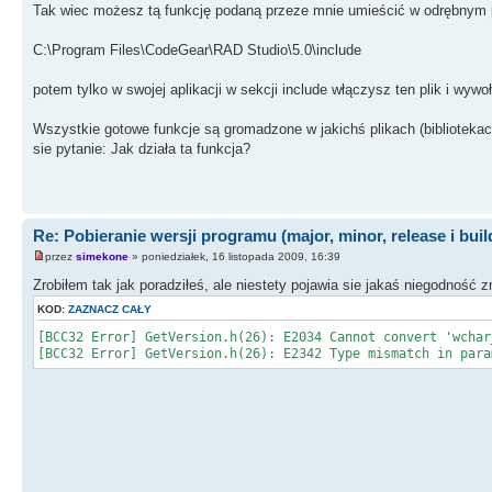
Tak wiec możesz tą funkcję podaną przeze mnie umieścić w odrębnym pli
C:\Program Files\CodeGear\RAD Studio\5.0\include
potem tylko w swojej aplikacji w sekcji include włączysz ten plik i wywo
Wszystkie gotowe funkcje są gromadzone w jakichś plikach (biblioteka
sie pytanie: Jak działa ta funkcja?
Re: Pobieranie wersji programu (major, minor, release i buil
przez
simekone
» poniedziałek, 16 listopada 2009, 16:39
Zrobiłem tak jak poradziłeś, ale niestety pojawia sie jakaś niegodność 
KOD:
ZAZNACZ CAŁY
[BCC32 Error] GetVersion.h(26): E2034 Cannot convert 'wchar
[BCC32 Error] GetVersion.h(26): E2342 Type mismatch in para