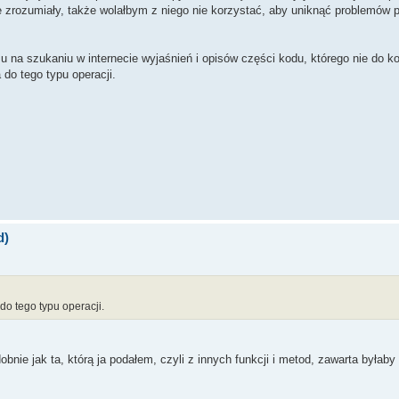
nie zrozumiały, także wolałbym z niego nie korzystać, aby uniknąć problemów 
) sInfo = (LPSTR)lpStr2;
u na szukaniu w internecie wyjaśnień i opisów części kodu, którego nie do 
 do tego typu operacji.
L, "FileVersion"); // pobranie wersji programu z którego funkcja
d)
 do tego typu operacji.
bnie jak ta, którą ja podałem, czyli z innych funkcji i metod, zawarta byłab