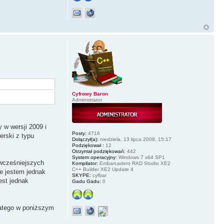
Cyfrowy Baron
Administrator
 w wersji 2009 i
Posty:
4716
erski z typu
Dołączył(a):
niedziela, 13 lipca 2008, 15:17
Podziękował :
12
Otrzymał podziękowań:
442
System operacyjny:
Windows 7 x64 SP1
 wcześniejszych
Kompilator:
Embarcadero RAD Studio XE2
C++ Builder XE2 Update 4
ie jestem jednak
SKYPE:
cyfbar
est jednak
Gadu Gadu:
0
dlatego w poniższym