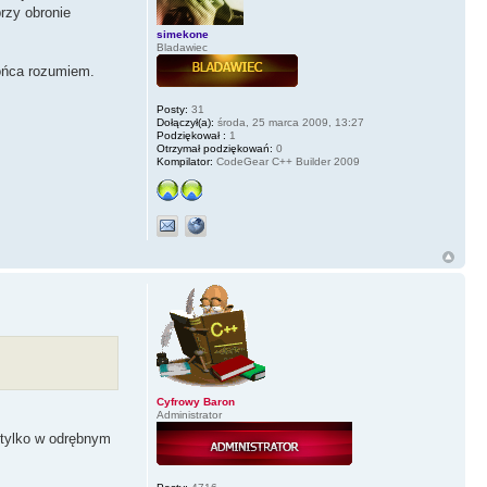
przy obronie
simekone
Bladawiec
końca rozumiem.
Posty:
31
Dołączył(a):
środa, 25 marca 2009, 13:27
Podziękował :
1
Otrzymał podziękowań:
0
Kompilator:
CodeGear C++ Builder 2009
 jest
Cyfrowy Baron
Administrator
y tylko w odrębnym