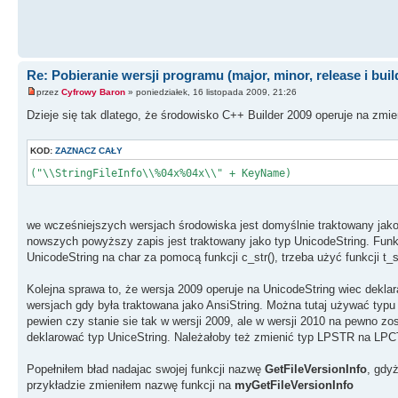
Re: Pobieranie wersji programu (major, minor, release i buil
przez
Cyfrowy Baron
» poniedziałek, 16 listopada 2009, 21:26
Dzieje się tak dlatego, że środowisko C++ Builder 2009 operuje na zmie
KOD:
ZAZNACZ CAŁY
("\\StringFileInfo\\%04x%04x\\" + KeyName)
we wcześniejszych wersjach środowiska jest domyślnie traktowany jako t
nowszych powyższy zapis jest traktowany jako typ UnicodeString. Funk
UnicodeString na char za pomocą funkcji c_str(), trzeba użyć funkcji t_st
Kolejna sprawa to, że wersja 2009 operuje na UnicodeString wiec deklar
wersjach gdy była traktowana jako AnsiString. Można tutaj używać typu
pewien czy stanie sie tak w wersji 2009, ale w wersji 2010 na pewno zo
deklarować typ UniceString. Należałoby też zmienić typ LPSTR na L
Popełniłem bład nadajac swojej funkcji nazwę
GetFileVersionInfo
, gdy
przykładzie zmieniłem nazwę funkcji na
myGetFileVersionInfo