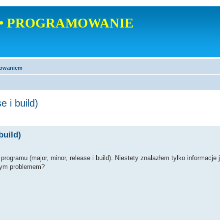
• PROGRAMOWANIE
mowaniem
 i build)
build)
rogramu (major, minor, release i build). Niestety znalazłem tylko informacje 
 tym problemem?