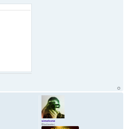
simekone
Bladawiec