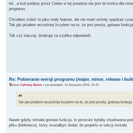
itd., a kod podany przez Ciebie w tej poradzie nie jest do końca dla m
if(VerQueryValue(pVersionInfo, sTmp, &lpStr2, &dwLength)
}
programu.
}
delete[] pVersionInfo;
Chciałem zrobić to jako mały feature, ale nie mam ochoty spędzać czas
}
Tak jak pisałem wcześniej liczyłem na to, że jest prosta, gotowa funkcja
return sInfo;
}
//--------------------------------
Tak czy inaczej, dziękuję za szybka odpowiedź.
void __fastcall TForm1::Button1Click(TObject *Sender)
{
Label2->Caption = "Wersja pliku: " + GetFileVersionInfo(NUL
uruchamiana
}
//--------------------------------
Re: Pobieranie wersji programu (major, minor, release i buil
przez
Cyfrowy Baron
» poniedziałek, 16 listopada 2009, 16:31
Tak jak pisałem wcześniej liczyłem na to, że jest prosta, gotowa funkcja
Nawet gdyby istniała gotowa funkcja, to przecież byłaby zbudowana podo
pliku (bibliotece), który musiałbyś dodać do projektu w sekcji include.