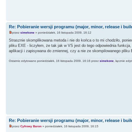
Re: Pobieranie wersji programu (major, minor, release i buil
przez
simekone
» poniedziałek, 16 listopada 2009, 16:12
Strasznie skomplikowana metoda i nie do końca o to mi chodziło, poni
pliku EXE - liczyłem, że tak jak w VS jest do tego odpowiednia funkcja
aplikacji i zapisywana do zmiennej, czy a nie ze skompilowanego pliku
Ostatnio edytowano poniedziałek, 16 listopada 2009, 16:16 przez
simekone
, łącznie edy
Re: Pobieranie wersji programu (major, minor, release i buil
przez
Cyfrowy Baron
» poniedziałek, 16 listopada 2009, 16:15