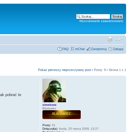
Wyszukiwanie zaawansowane
FAQ
mChat
Zarejestruj
Zaloguj
Pokaż pierwszy nieprzeczytany post
• Posty: 9 • Strona
1
z
1
jak pobrać te
simekone
Bladawiec
Posty:
31
Dołączył(a):
środa, 25 marca 2009, 13:27