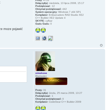
Posty:
4716
:
Dołączył(a):
niedziela, 13 lipca 2008, 15:17
Podziękował :
12
Otrzymał podziękowań:
442
System operacyjny:
Windows 7 x64 SP1
Kompilator:
Embarcadero RAD Studio XE2
C++ Builder XE2 Update 4
SKYPE:
cyfbar
Gadu Gadu:
0
sze moze pojawić
simekone
Bladawiec
Posty:
31
Dołączył(a):
środa, 25 marca 2009, 13:27
Podziękował :
1
Otrzymał podziękowań:
0
Kompilator:
CodeGear C++ Builder 2009