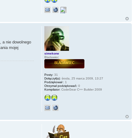
, a nie dowolnego
iania mojej
simekone
Bladawiec
Posty:
31
Dołączył(a):
środa, 25 marca 2009, 13:27
Podziękował :
1
Otrzymał podziękowań:
0
Kompilator:
CodeGear C++ Builder 2009