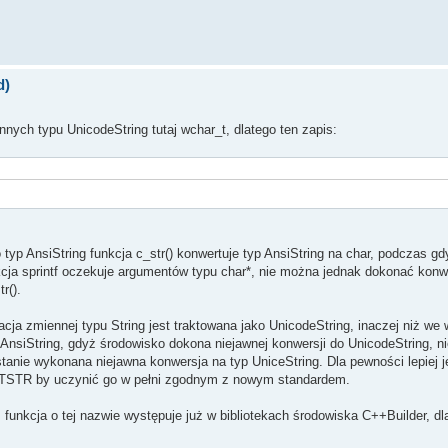
d)
nnych typu UnicodeString tutaj wchar_t, dlatego ten zapis:
yp AnsiString funkcja c_str() konwertuje typ AnsiString na char, podczas gdy
cja sprintf oczekuje argumentów typu char*, nie można jednak dokonać konw
r().
acja zmiennej typu String jest traktowana jako UnicodeString, inaczej niż we
 AnsiString, gdyż środowisko dokona niejawnej konwersji do UnicodeString, n
stanie wykonana niejawna konwersja na typ UniceString. Dla pewności lepiej j
PCTSTR by uczynić go w pełni zgodnym z nowym standardem.
ż funkcja o tej nazwie występuje już w bibliotekach środowiska C++Builder, 