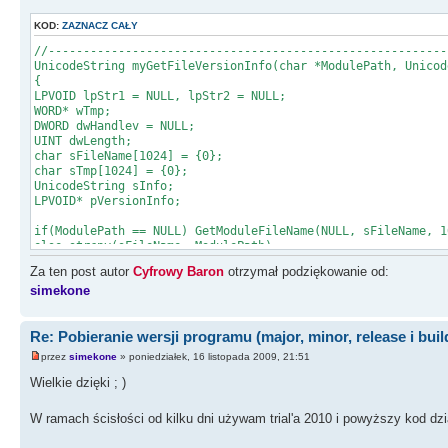
KOD:
ZAZNACZ CAŁY
//---------------------------------------------------------
UnicodeString myGetFileVersionInfo(char *ModulePath, Unicod
{
LPVOID lpStr1 = NULL, lpStr2 = NULL;
WORD* wTmp;
DWORD dwHandlev = NULL;
UINT dwLength;
char sFileName[1024] = {0};
char sTmp[1024] = {0};
UnicodeString sInfo;
LPVOID* pVersionInfo;
if(ModulePath == NULL) GetModuleFileName(NULL, sFileName, 1
else strcpy(sFileName, ModulePath);
Za ten post autor
Cyfrowy Baron
otrzymał podziękowanie od:
DWORD dwInfoSize = GetFileVersionInfoSize((char*)(LPSTR)sFi
simekone
if(dwInfoSize)
{
Re: Pobieranie wersji programu (major, minor, release i buil
pVersionInfo = new LPVOID[dwInfoSize];
if(GetFileVersionInfo((char*)(LPCTSTR)sFileName, dwHandle
przez
simekone
» poniedziałek, 16 listopada 2009, 21:51
{
if(VerQueryValue(pVersionInfo, "\\VarFileInfo\\Translatio
Wielkie dzięki ; )
{
wTmp = (WORD*)lpStr1;
W ramach ścisłości od kilku dni używam trial'a 2010 i powyższy kod dz
sprintf(sTmp, ("\\StringFileInfo\\%04x%04x\\" + KeyName).
if(VerQueryValue(pVersionInfo, sTmp, &lpStr2, &dwLength))