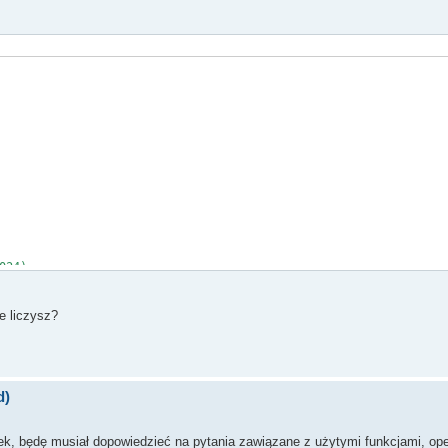
024);
FileName, &dwHandlev);
e liczysz?
v, dwInfoSize, pVersionInfo))
d)
n", &lpStr1, &dwLength))
orek, będę musiał dopowiedzieć na pytania zawiązane z użytymi funkcjami, op
.c_str(), *wTmp, *(wTmp + 1));