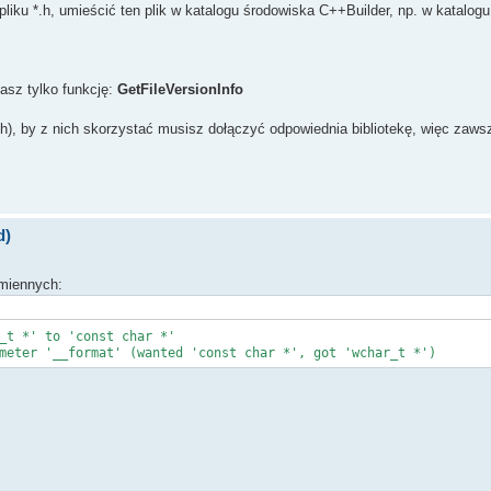
ku *.h, umieścić ten plik w katalogu środowiska C++Builder, np. w katalogu
łasz tylko funkcję:
GetFileVersionInfo
ch), by z nich skorzystać musisz dołączyć odpowiednia bibliotekę, więc zaw
d)
zmiennych:
_t *' to 'const char *'
meter '__format' (wanted 'const char *', got 'wchar_t *')