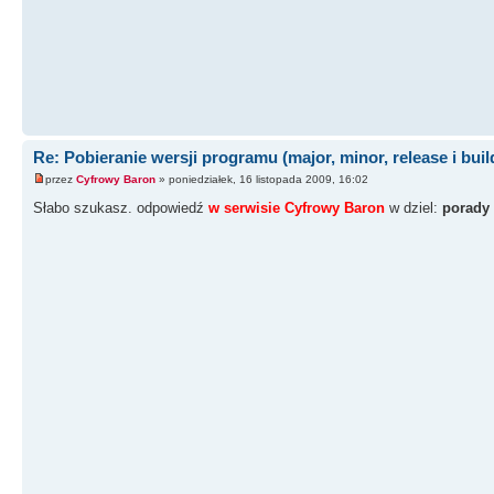
Re: Pobieranie wersji programu (major, minor, release i buil
przez
Cyfrowy Baron
» poniedziałek, 16 listopada 2009, 16:02
Słabo szukasz. odpowiedź
w serwisie Cyfrowy Baron
w dziel:
porady