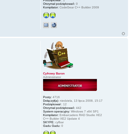
Podziękował :
1
Otrzymał podziękowań:
0
Kompilator:
CodeGear C++ Builder 2009
Cyfrowy Baron
Administrator
Posty:
4716
Dołączył(a):
niedziela, 13 lipca 2008, 15:17
Podziękował :
12
Otrzymał podziękowań:
442
System operacyjny:
Windows 7 x64 SP1
Kompilator:
Embarcadero RAD Studio XE2
C++ Builder XE2 Update 4
SKYPE:
cyfbar
Gadu Gadu:
0