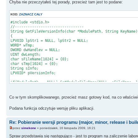
Chyba nie przeczytałeś tej porady, przecież tam jest to podane:
KOD:
ZAZNACZ CAŁY
#include <stdio.h>
//--------------------------------
String GetFileVersionInfo(char *ModulePath, String KeyName)
{
LPVOID lpStr1 = NULL, lpStr2 = NULL;
WORD* wTmp;
DWORD dwHandlev = NULL;
UINT dwLength;
char sFileName[1024] = {0};
char sTmp[1024] = {0};
String sInfo;
LPVOID* pVersionInfo;
if(ModulePath == NULL) GetModuleFileName(NULL, sFileName, 1
else strcpy(sFileName, ModulePath);
DWORD dwInfoSize = GetFileVersionInfoSize((char*)(LPCTSTR)s
Co w tym skomplikowanego, przecież masz gotowy kod, na co właściwi
if(dwInfoSize)
{
Podana funkcja odczytuje wersję pliku aplikacji.
pVersionInfo = new LPVOID[dwInfoSize];
if(GetFileVersionInfo((char*)(LPCTSTR)sFileName, dwHandle
{
Re: Pobieranie wersji programu (major, minor, release i buil
if(VerQueryValue(pVersionInfo, "\\VarFileInfo\\Translatio
{
przez
simekone
» poniedziałek, 16 listopada 2009, 16:21
wTmp = (WORD*)lpStr1;
Spraw przedstawia się następująco - jest to program na zaliczenie lab
sprintf(sTmp, ("\\StringFileInfo\\%04x%04x\\" + KeyName)