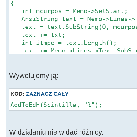
{
int mcurpos = Memo->SelStart;
AnsiString text = Memo->Lines->T
text = text.SubString(0, mcurpo
text += txt;
int itmpe = text.Length();
text += Memo->Lines->Text.SubStr
txt.Length()+1, Memo->Lines->Text.
Memo->Lines->Text = text;
Memo->SelStart = itmpe;
Wywołujemy ją:
}
KOD:
ZAZNACZ CAŁY
AddToEdH(Scintilla, "ł");
W działaniu nie widać różnicy.