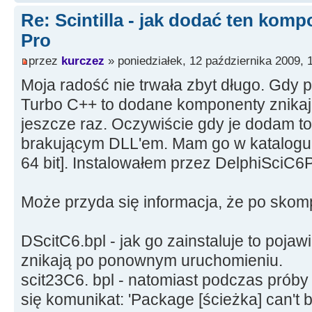
Re: Scintilla - jak dodać ten kom
Pro
przez
kurczez
» poniedziałek, 12 października 2009, 
Moja radość nie trwała zbyt długo. Gd
Turbo C++ to dodane komponenty znikają 
jeszcze raz. Oczywiście gdy je dodam t
brakującym DLL'em. Mam go w katalogu 
64 bit]. Instalowałem przez DelphiSciC6
Może przyda się informacja, że po skomp
DScitC6.bpl - jak go zainstaluje to pojaw
znikają po ponownym uruchomieniu.
scit23C6. bpl - natomiast podczas próby i
się komunikat: 'Package [ścieżka] can't be