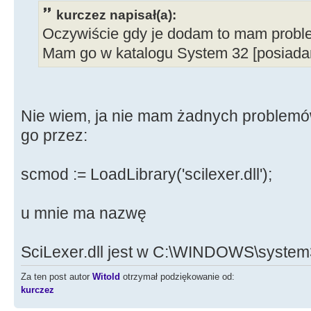
kurczez napisał(a):
Oczywiście gdy je dodam to mam probl
Mam go w katalogu System 32 [posiadam 
Nie wiem, ja nie mam żadnych problemów
go przez:
scmod := LoadLibrary('scilexer.dll');
u mnie ma nazwę
SciLexer.dll jest w C:\WINDOWS\syste
Za ten post autor
Witold
otrzymał podziękowanie od:
kurczez