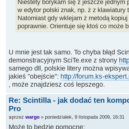
Niestety borykam się z jeszcze jedny
w edytor polski znak, np. ż z klawiatury 
Natomiast gdy wklejam ż metodą kopiuj w
poprawnie. Orientuje się ktoś co może 
U mnie jest tak samo. To chyba błąd Scin
demonstracyjnym SciTe.exe z strony
htt
samego dll, polskie litery można wpisy
jakieś "obejście":
http://forum.ks-ekspert.
, może znajdziesz coś lepszego.
Re: Scintilla - jak dodać ten kom
Pro
przez
wargo
» poniedziałek, 9 listopada 2009, 16:31
Może to będzie pomocne: