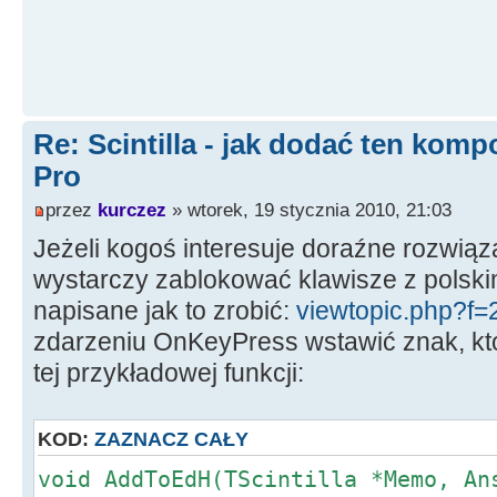
Re: Scintilla - jak dodać ten kom
Pro
przez
kurczez
» wtorek, 19 stycznia 2010, 21:03
Jeżeli kogoś interesuje doraźne rozwiąz
wystarczy zablokować klawisze z polskim
napisane jak to zrobić:
viewtopic.php?f=
zdarzeniu OnKeyPress wstawić znak, kt
tej przykładowej funkcji:
KOD:
ZAZNACZ CAŁY
void AddToEdH(TScintilla *Memo, An