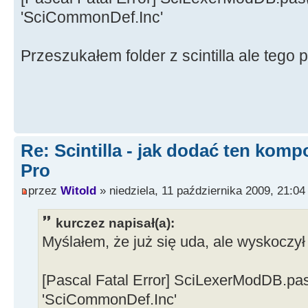
'SciCommonDef.Inc'
Przeszukałem folder z scintilla ale tego 
Re: Scintilla - jak dodać ten kom
Pro
przez
Witold
» niedziela, 11 października 2009, 21:04
kurczez napisał(a):
Myślałem, że już się uda, ale wyskoczył
[Pascal Fatal Error] SciLexerModDB.pas(
'SciCommonDef.Inc'