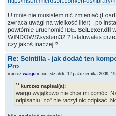
http://msdn.microsoft.com/en-us/librar
U mnie nie musiałem nić zmieniać (Load
zwraca uwagi na wielkość liter) , po insta
powtórnie uruchomić IDE.
SciLexer.dll
w
WINDOWS\system32 ? Istalowałeś prze
czy jakoś inaczej ?
Re: Scintilla - jak dodać ten kom
Pro
przez
wargo
» poniedziałek, 12 października 2009, 15
kurczez napisał(a):
wargo wyjątkowo nie chce mi pomóc. N
odpisaniu "no" nie raczył nic odpisać. No