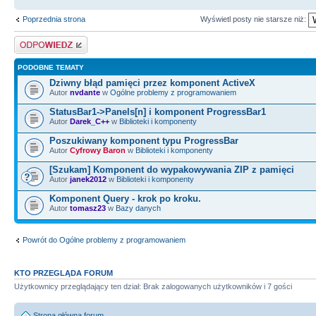
Poprzednia strona
Wyświetl posty nie starsze niż:
Odpowiedz
PODOBNE TEMATY
Dziwny błąd pamięci przez komponent ActiveX
Autor
nvdante
w
Ogólne problemy z programowaniem
StatusBar1->Panels[n] i komponent ProgressBar1
Autor
Darek_C++
w
Biblioteki i komponenty
Poszukiwany komponent typu ProgressBar
Autor
Cyfrowy Baron
w
Biblioteki i komponenty
[Szukam] Komponent do wypakowywania ZIP z pamięci
Autor
janek2012
w
Biblioteki i komponenty
Komponent Query - krok po kroku.
Autor
tomasz23
w
Bazy danych
Powrót do Ogólne problemy z programowaniem
KTO PRZEGLĄDA FORUM
Użytkownicy przeglądający ten dział: Brak zalogowanych użytkowników i 7 gości
Strona główna forum