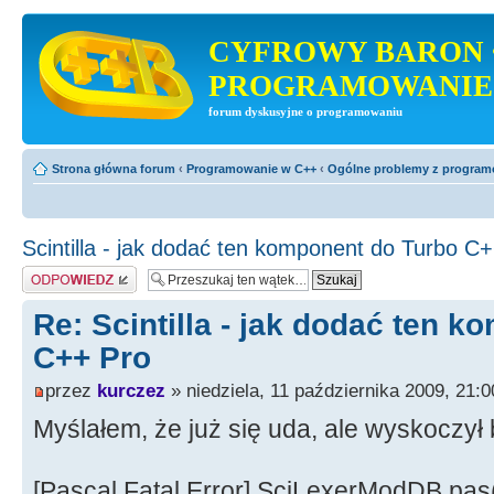
CYFROWY BARON 
PROGRAMOWANIE
forum dyskusyjne o programowaniu
Strona główna forum
‹
Programowanie w C++
‹
Ogólne problemy z progra
Scintilla - jak dodać ten komponent do Turbo C
Odpowiedz
Re: Scintilla - jak dodać ten 
C++ Pro
przez
kurczez
» niedziela, 11 października 2009, 21:0
Myślałem, że już się uda, ale wyskoczył
[Pascal Fatal Error] SciLexerModDB.pas(