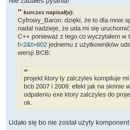
Nie zadałeś pytania!
kurczez napisał(a):
Cyfrowy_Baron: dzięki, że to dla mnie 
nadal nadzieje, że uda mi się uruchomi
C++ ponieważ z tego co wyczytałem w 
f=2&t=602
jednemu z użytkowników udał
wersji BCB:
projekt ktory ty zalczyles kompiluje m
bcb 2007 i 2009. efekt jak na skrinie
odpaleniu exe ktory zalczyles do proj
ok.
Udało się bo nie został użyty komponent 