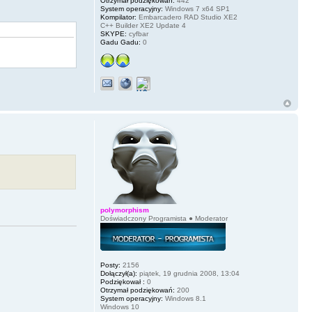
Otrzymał podziękowań:
442
System operacyjny:
Windows 7 x64 SP1
Kompilator:
Embarcadero RAD Studio XE2
C++ Builder XE2 Update 4
SKYPE:
cyfbar
Gadu Gadu:
0
polymorphism
Doświadczony Programista ● Moderator
Posty:
2156
Dołączył(a):
piątek, 19 grudnia 2008, 13:04
Podziękował :
0
Otrzymał podziękowań:
200
System operacyjny:
Windows 8.1
Windows 10