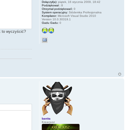
Dołączył(a):
piątek, 16 stycznia 2009, 18:42
Podziękował :
8
Otrzymał podziękowań:
0
System operacyjny:
Siódemka Profesjonalna
Kompilator:
Microsoft Visual Studio 2010
Version 10.0.30319.1
Gadu Gadu:
0
ak to wyczyścić?
banita
Kreacjusz