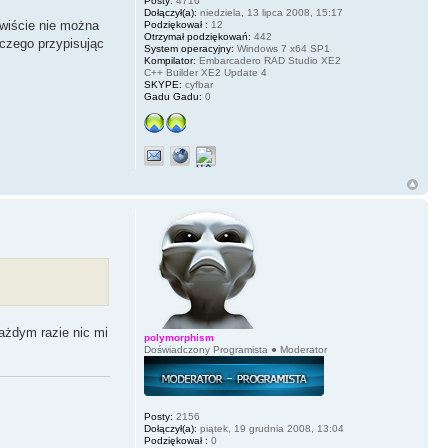
Posty:
4716
Dołączył(a):
niedziela, 13 lipca 2008, 15:17
ywiście nie można
Podziękował :
12
Otrzymał podziękowań:
442
laczego przypisując
System operacyjny:
Windows 7 x64 SP1
Kompilator:
Embarcadero RAD Studio XE2
C++ Builder XE2 Update 4
SKYPE:
cyfbar
Gadu Gadu:
0
każdym razie nic mi
polymorphism
Doświadczony Programista ● Moderator
Posty:
2156
Dołączył(a):
piątek, 19 grudnia 2008, 13:04
Podziękował :
0