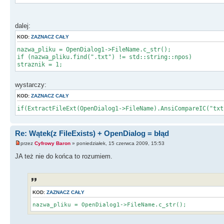
dalej:
KOD:
ZAZNACZ CAŁY
nazwa_pliku = OpenDialog1->FileName.c_str();
if (nazwa_pliku.find(".txt") != std::string::npos)
straznik = 1;
wystarczy:
KOD:
ZAZNACZ CAŁY
if(ExtractFileExt(OpenDialog1->FileName).AnsiCompareIC("txt
Re: Wątek(z FileExists) + OpenDialog = błąd
przez
Cyfrowy Baron
» poniedziałek, 15 czerwca 2009, 15:53
JA też nie do końca to rozumiem.
KOD:
ZAZNACZ CAŁY
nazwa_pliku = OpenDialog1->FileName.c_str();