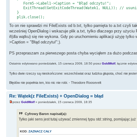
Form5->Label1->Caption = "Błąd odczytu!";
ExitThread(GetExitCodeThread(Watek1, NULL)); // usunię
}
plik.close();
To on nie sprawdzi mi FileExists od b.txt, tylko pamięta to a.txt czyli 
ExitThread(GetExitCodeThread(Watek1, NULL)); // usunięcie w
wcześniej OpenDialog i wskazuje plik a.txt, tylko dlaczego przy użyciu F
//od tego momentu wątku nie można już wstrzymać
return 0;
if(dla wątku) się nie wykona. Gdy po uruchomieniu aplikacji użyję tylko
}
>Caption = "Błąd odczytu!";).
PS przepraszam za pierwszego posta chyba wyciąłem za dużo podczas e
Ostatnio edytowano poniedziałek, 15 czerwca 2009, 18:50 przez
GoldWolf
, łącznie edyto
Tylko dwie rzeczy są nieskończone: wszechświat oraz ludzka głupota, choć nie jestem p
Błędów nie popełnia ten, kto nic nie robi. - Theodore Roosevelt
Re: Wątek(z FileExists) + OpenDialog = błąd
przez
GoldWolf
» poniedziałek, 15 czerwca 2009, 18:35
Cyfrowy Baron napisał(a):
Tylko jaki sens jest tutaj używać zmiennej typu std::string, pomijając już 
KOD:
ZAZNACZ CAŁY