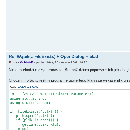
Re: Wątek(z FileExists) + OpenDialog = błąd
przez
GoldWolf
» poniedziałek, 15 czerwca 2009, 18:18
Nie o to chodzi o czym mówicie. Button2 działa poprawnie tak jak chcę, 
Chodzi mi o to, iż jeśli w programie użyję tego klawisza wskażę plik o 
KOD:
ZAZNACZ CAŁY
int __fastcall Watek1(Pointer Parameter){
using std::string;
using std::ifstream;
if (FileExists("b.txt")) {
plik.open("b.txt");
if (plik.is_open()) {
getline(plik, klu);
}else{