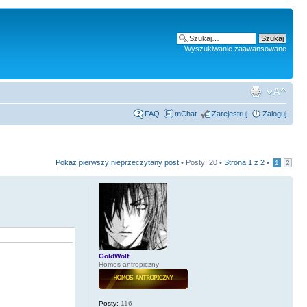
Wyszukiwanie zaawansowane
FAQ
mChat
Zarejestruj
Zaloguj
Pokaż pierwszy nieprzeczytany post
• Posty: 20 •
Strona
1
z
2
•
1
2
GoldWolf
Homos antropiczny
Posty:
116