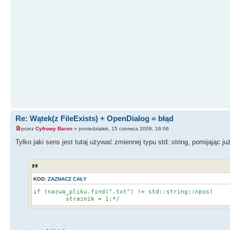
Re: Wątek(z FileExists) + OpenDialog = błąd
przez
Cyfrowy Baron
» poniedziałek, 15 czerwca 2009, 16:06
Tylko jaki sens jest tutaj używać zmiennej typu std::string, pomijając ju
KOD:
ZAZNACZ CAŁY
if (nazwa_pliku.find(".txt") != std::string::npos)
straznik = 1;*/