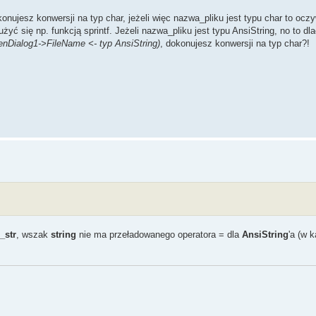
onujesz konwersji na typ char, jeżeli więc nazwa_pliku jest typu char to ocz
łużyć się np. funkcją sprintf. Jeżeli nazwa_pliku jest typu AnsiString, no to d
enDialog1->FileName <- typ AnsiString)
, dokonujesz konwersji na typ char?!
_str
, wszak
string
nie ma przeładowanego operatora = dla
AnsiString
'a (w 