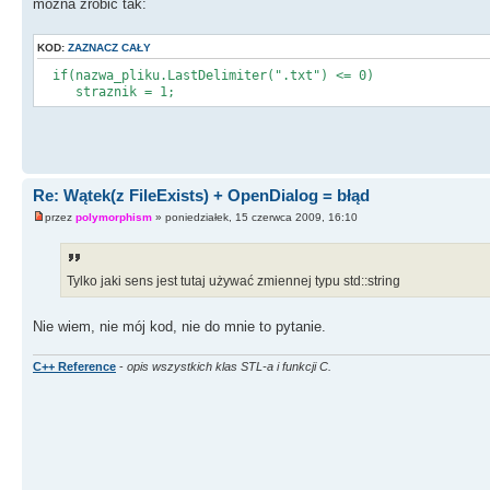
można zrobić tak:
KOD:
ZAZNACZ CAŁY
if(nazwa_pliku.LastDelimiter(".txt") <= 0)
straznik = 1;
Re: Wątek(z FileExists) + OpenDialog = błąd
przez
polymorphism
» poniedziałek, 15 czerwca 2009, 16:10
Tylko jaki sens jest tutaj używać zmiennej typu std::string
Nie wiem, nie mój kod, nie do mnie to pytanie.
C++ Reference
-
opis wszystkich klas STL-a i funkcji C.