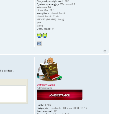
Otrzymał podziękowań:
200
System operacyjny:
Windows 8.1
Windows 10
Linux Mint 21.1
Kompilator:
Visual Studio
Visual Studio Code
MSYS2 (MinGW, clang)
g++
clang
Gadu Gadu:
0
i zamiast:
Cyfrowy Baron
Administrator
Posty:
4716
Dołączył(a):
niedziela, 13 lipca 2008, 15:17
Podziękował :
12