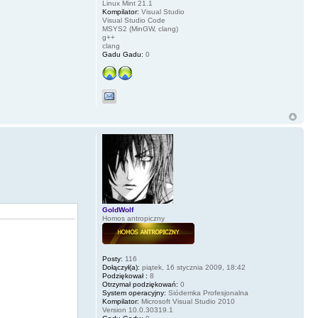
Linux Mint 21.1
Kompilator:
Visual Studio
Visual Studio Code
MSYS2 (MinGW, clang)
g++
clang
Gadu Gadu:
0
GoldWolf
Homos antropiczny
Posty:
116
Dołączył(a):
piątek, 16 stycznia 2009, 18:42
Podziękował :
8
Otrzymał podziękowań:
0
System operacyjny:
Siódemka Profesjonalna
Kompilator:
Microsoft Visual Studio 2010
Version 10.0.30319.1