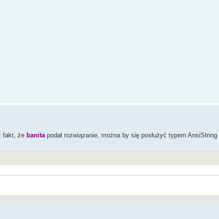
ż fakt, że
banita
podał rozwiązanie, można by się posłużyć typem AnsiString 