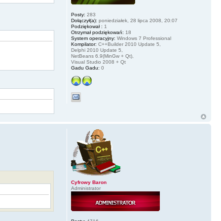
Posty:
283
Dołączył(a):
poniedziałek, 28 lipca 2008, 20:07
Podziękował :
1
Otrzymał podziękowań:
18
System operacyjny:
Windows 7 Professional
Kompilator:
C++Builder 2010 Update 5,
Delphi 2010 Update 5,
NetBeans 6.9(MinGw + Qt),
Visual Studio 2008 + Qt
Gadu Gadu:
0
Cyfrowy Baron
Administrator