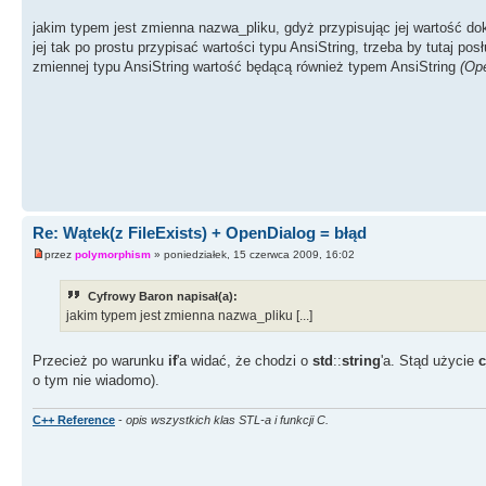
jakim typem jest zmienna nazwa_pliku, gdyż przypisując jej wartość dok
jej tak po prostu przypisać wartości typu AnsiString, trzeba by tutaj pos
zmiennej typu AnsiString wartość będącą również typem AnsiString
(Op
Re: Wątek(z FileExists) + OpenDialog = błąd
przez
polymorphism
» poniedziałek, 15 czerwca 2009, 16:02
Cyfrowy Baron napisał(a):
jakim typem jest zmienna nazwa_pliku [...]
Przecież po warunku
if
'a widać, że chodzi o
std
::
string
'a. Stąd użycie
c
o tym nie wiadomo).
C++ Reference
-
opis wszystkich klas STL-a i funkcji C.