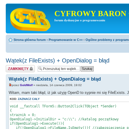
CYFROWY BARON 
forum dyskusyjne o programowaniu
Strona główna forum
‹
Programowanie w C++
‹
Ogólne problemy z progra
Wątek(z FileExists) + OpenDialog = błąd
Zablokowany
Wątek(z FileExists) + OpenDialog = błąd
przez
GoldWolf
» niedziela, 14 czerwca 2009, 19:02
Witam, mam taki błąd, iż jak użyję OpenD to sypnie mi się FileExists. 
KOD:
ZAZNACZ CAŁY
void __fastcall TForm5::Button2Click(TObject *Sender)
{
straznik = 0;
OpenDialog1->InitialDir = "c:\\"; //katalog początkowy
if(OpenDialog1->Execute()){
if(!OpenDialog1->FileName.IsEmpty()){ //zabezpieczenie p