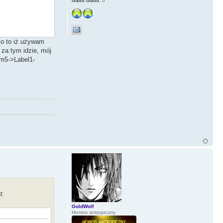
Gadu Gadu:
0
i o to iż używam
 za tym idzie, mój
rm5->Label1-
t:
GoldWolf
Homos antropiczny