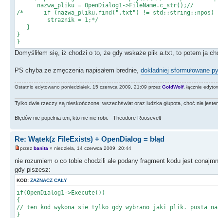
nazwa_pliku = OpenDialog1->FileName.c_str();//
/* if (nazwa_pliku.find(".txt") != std::string::npos)
straznik = 1;*/
}
}
}
Domyśliłem się, iż chodzi o to, że gdy wskaże plik a.txt, to potem ja ch
PS chyba ze zmęczenia napisałem brednie,
dokładniej sformułowane py
Ostatnio edytowano poniedziałek, 15 czerwca 2009, 21:09 przez
GoldWolf
, łącznie edyto
Tylko dwie rzeczy są nieskończone: wszechświat oraz ludzka głupota, choć nie jestem p
Błędów nie popełnia ten, kto nic nie robi. - Theodore Roosevelt
Re: Wątek(z FileExists) + OpenDialog = błąd
przez
banita
» niedziela, 14 czerwca 2009, 20:44
nie rozumiem o co tobie chodzili ale podany fragment kodu jest conajmn
gdy piszesz:
KOD:
ZAZNACZ CAŁY
if(OpenDialog1->Execute())
{
// ten kod wykona sie tylko gdy wybrano jaki plik. pusta na
}