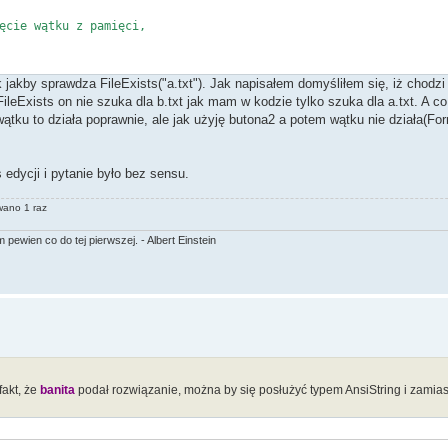
cie wątku z pamięci,
tak jakby sprawdza FileExists("a.txt"). Jak napisałem domyśliłem się, iż chodz
ątku z pamięci,
ileExists on nie szuka dla b.txt jak mam w kodzie tylko szuka dla a.txt. A co
.
 wątku to działa poprawnie, ale jak użyję butona2 a potem wątku nie działa(Fo
dycji i pytanie było bez sensu.
wano 1 raz
ewien co do tej pierwszej. - Albert Einstein
fakt, że
banita
podał rozwiązanie, można by się posłużyć typem AnsiString i zamias