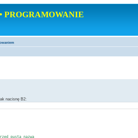
• PROGRAMOWANIE
mowaniem
Jak nacisnę B2:
rzed pustą nazwą