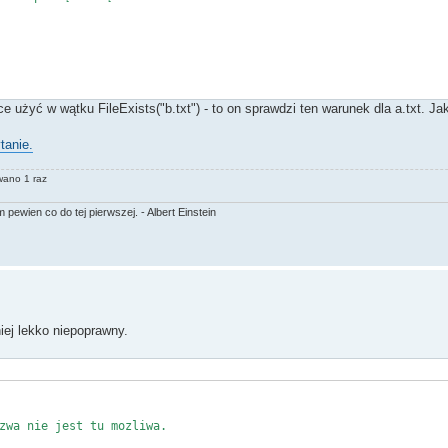
ce użyć w wątku FileExists("b.txt") - to on sprawdzi ten warunek dla a.txt. J
tanie.
wano 1 raz
ewien co do tej pierwszej. - Albert Einstein
iej lekko niepoprawny.
zwa nie jest tu mozliwa.