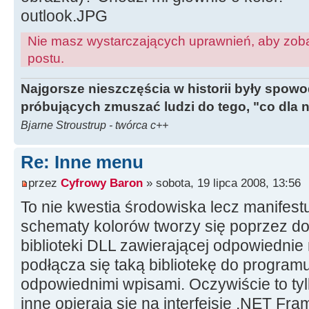
outlook.JPG
Nie masz wystarczających uprawnień, aby zoba
postu.
Najgorsze nieszczęścia w historii były spow
próbujących zmuszać ludzi do tego, "co dla 
Bjarne Stroustrup - twórca c++
Re: Inne menu
przez
Cyfrowy Baron
» sobota, 19 lipca 2008, 13:56
To nie kwestia środowiska lecz manifest
schematy kolorów tworzy się poprzez d
biblioteki DLL zawierającej odpowiednie
podłącza się taką bibliotekę do program
odpowiednimi wpisami. Oczywiście to ty
inne opierają się na interfejsie .NET Fra