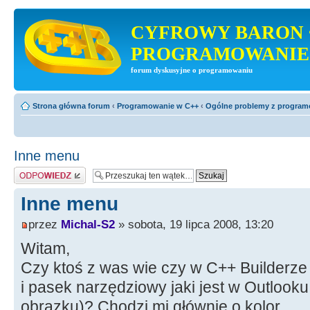
CYFROWY BARON 
PROGRAMOWANIE
forum dyskusyjne o programowaniu
Strona główna forum
‹
Programowanie w C++
‹
Ogólne problemy z progra
Inne menu
Odpowiedz
Inne menu
przez
Michal-S2
» sobota, 19 lipca 2008, 13:20
Witam,
Czy ktoś z was wie czy w C++ Builderze
i pasek narzędziowy jaki jest w Outlooku 
obrazku)? Chodzi mi głównie o kolor.