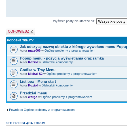
Wyświetl posty nie starsze niż:
Odpowiedz
PODOBNE TEMATY
Jak odczytaj nazwę obiektu z którego wywołano menu Pop
Autor
mate006
w
Ogólne problemy z programowaniem
Popup menu - pozycja wyświetlania oraz ramka
Autor
Koziol
w
Biblioteki i komponenty
Grafika w Tray Menu
Autor
Michal-S2
w
Ogólne problemy z programowaniem
List box - Menu start
Autor
Koziol
w
Biblioteki i komponenty
Przedział menu
Autor
wargo
w
Ogólne problemy z programowaniem
Powrót do Ogólne problemy z programowaniem
KTO PRZEGLĄDA FORUM