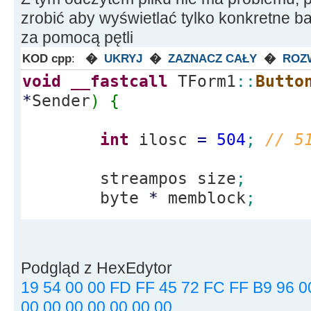
zrobić aby wyświetlać tylko konkretne baj
za pomocą pętli
KOD cpp
:
�
UKRYJ
�
ZAZNACZ CAŁY
�
ROZ
void
__fastcall
TForm1
::
Butto
*
Sender
)
{
int
ilosc
=
504
;
// 5
streampos size
;
byte
*
memblock
;
ifstream file
(
"USER.P
ios
::
out
|
ios
::
binary
|
ios
:
Podgląd z HexEdytor
if
(
file.
is_open
(
)
)
{
19 54 00 00 FD FF 45 72 FC FF B9 96 0
00 00 00 00 00 00 00