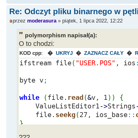
Re: Odczyt pliku binarnego w pętl
przez
moderasura
» piątek, 1 lipca 2022, 12:22
polymorphism napisał(a):
O to chodzi:
KOD cpp
:
�
UKRYJ
�
ZAZNACZ CAŁY
�
ifstream file
(
"USER.POS"
, ios
byte v
;
while
(
file.
read
(
&
v, 1
)
)
{
ValueListEditor1
-
>
Strings
file.
seekg
(
27, ios_base
::
}
???