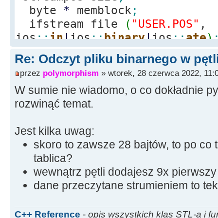
byte
*
memblock
;
ifstream file
(
"USER.POS"
,
ios
::
in
|
ios
::
binary
|
ios
::
ate
)
if
(
file.
is_open
(
)
)
Re: Odczyt pliku binarnego w pętl
{
przez
polymorphism
» wtorek, 28 czerwca 2022, 11:
size
=
file.
tellg
(
)
;
W sumie nie wiadomo, o co dokładnie py
memblock
=
new
char
[
rozwinąć temat.
file.
seekg
(
0
)
;
file.
read
(
memblock, 
Jest kilka uwag:
file.
close
(
)
;
skoro to zawsze 28 bajtów, to po co 
tablica?
for
(
int
i
=
1
;
i
<
1
wewnątrz pętli dodajesz 9x pierwszy
dane przeczytane strumieniem to tek
Memo1
-
>
Lines
-
>
Add
(
me
}
Edit24
-
>
Text
=
"Otwar
C++ Reference
-
opis wszystkich klas STL-a i fu