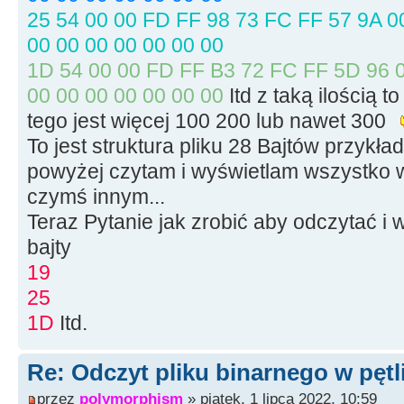
size
=
file.
t
25 54 00 00 FD FF 98 73 FC FF 57 9A 00
file.
seekg
(
0,
00 00 00 00 00 00 00
memblock
=
ne
1D 54 00 00 FD FF B3 72 FC FF 5D 96 0
file.
seekg
(
0,
00 00 00 00 00 00 00
Itd z taką ilością t
file.
read
(
mem
tego jest więcej 100 200 lub nawet 300
To jest struktura pliku 28 Bajtów przyk
file.
close
(
)
;
powyżej czytam i wyświetlam wszystko w
czymś innym...
for
(
int
i
=
Teraz Pytanie jak zrobić aby odczytać i 
// petla kolejnych
bajty
19
{
25
1D
Itd.
// Ch
>Add(memblock[i]);
Re: Odczyt pliku binarnego w pętl
przez
polymorphism
» piątek, 1 lipca 2022, 10:59