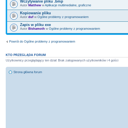
Wczytywanie pliku .bmp
Autor
Matthew
w
Aplikacje multimedialne, graficzne
Kopiowanie pliku
Autor
duf
w
Ogólne problemy z programowaniem
Zapis w pliku exe
Autor
Bishamoth
w
Ogólne problemy z programowaniem
Powrót do Ogólne problemy z programowaniem
KTO PRZEGLĄDA FORUM
Użytkownicy przeglądający ten dział: Brak zalogowanych użytkowników i 4 gości
Strona główna forum