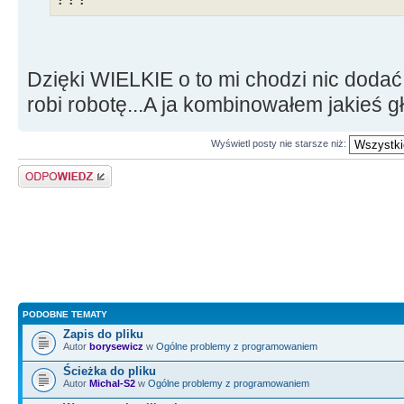
Dzięki WIELKIE o to mi chodzi nic dodać
robi robotę...A ja kombinowałem jakieś 
Wyświetl posty nie starsze niż:
Odpowiedz
PODOBNE TEMATY
Zapis do pliku
Autor
borysewicz
w
Ogólne problemy z programowaniem
Ścieżka do pliku
Autor
Michal-S2
w
Ogólne problemy z programowaniem