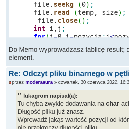
file.
seekg
(
0
)
;
file.
read
(
temp, size
)
;
file.
close
(
)
;
int
i,j
;
for
(
j
=
0,i
=
pozycja
;
i
<
poz
result
[
j
]
=
temp
[
i
]
;
Do Memo wyprowadzasz tablicę result; do
pierwsza
=
result
[
0
]
;
element.
Re: Odczyt pliku binarnego w pętl
przez
moderasura
» czwartek, 30 czerwca 2022, 16:
lukagrom napisał(a):
Tu chyba zwykłe dodawania na
char
-ac
Długość pliku już znasz.
Wprowadź jakąs wartość pozycji od któr
nie przekroczy długości pliku.