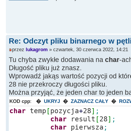
Edit32
-
>
Text
=
(
Strin
Bajtów"
;
delete
[
]
memblock
;
}
Re: Odczyt pliku binarnego w pętl
else
Edit24
-
>
Text
przez
lukagrom
» czwartek, 30 czerwca 2022, 14:21
Pliku!"
;
Tu chyba zwykłe dodawania na
char
-ac
return
;
Długość pliku już znasz.
}
Wprowadź jakąs wartość pozycji od które
28 nie przekroczy długości pliku.
Można przyjąć, że jeden char to jeden ba
KOD cpp
:
�
UKRYJ
�
ZAZNACZ CAŁY
�
ROZ
char
temp
[
pozycja
+
28
]
;
char
result
[
28
]
;
char
pierwsza
;