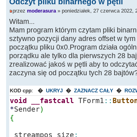
Odczyt pliku binarnego w pętli
przez
moderasura
» poniedziałek, 27 czerwca 2022, 
Witam...
Mam program którym czytam pliki binarne
sztywno pozycji dany adres offset w t
początku pliku 0x0.Program działa ogóln
porządku ale tylko dla pierwszych 28 bajt
zrealizować jakoś w pętli aby to odczyt
zaczyna się od początku tych 28 bajtów?
KOD cpp
:
�
UKRYJ
�
ZAZNACZ CAŁY
�
ROZ
void
__fastcall
TForm1
::
Butto
*
Sender
)
{
streampos size
;