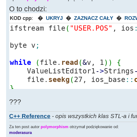
ValueListEd
O to chodzi:
>
Strings
-
>
Add
(
memblock
[
i
]
)
;
}
KOD cpp
:
�
UKRYJ
�
ZAZNACZ CAŁY
�
ROZ
ifstream file
(
"USER.POS"
, ios
Memo1
-
>
Lines
-
Edit34
-
>
Text
byte v
;
Pomyślnie"
;
Edit33
-
>
Text
while
(
file.
read
(
&
v, 1
)
)
{
+
" Bajtów"
;
ValueListEditor1
-
>
Strings
delete
[
]
membl
file.
seekg
(
27, ios_base
::
}
}
else
???
Edit34
-
>
Text
Pliku!"
;
C++ Reference
-
opis wszystkich klas STL-a i fu
return
;
Za ten post autor
polymorphism
otrzymał podziękowanie od:
}
moderasura