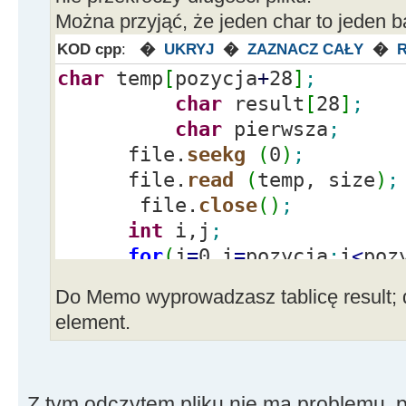
Można przyjąć, że jeden char to jeden ba
KOD cpp
:
�
UKRYJ
�
ZAZNACZ CAŁY
�
char
temp
[
pozycja
+
28
]
;
char
result
[
28
]
;
char
pierwsza
;
file.
seekg
(
0
)
;
file.
read
(
temp, size
)
;
file.
close
(
)
;
int
i,j
;
for
(
j
=
0,i
=
pozycja
;
i
<
poz
result
[
j
]
=
temp
[
i
]
;
Do Memo wyprowadzasz tablicę result; d
pierwsza
=
result
[
0
]
;
element.
Z tym odczytem pliku nie ma problemu, p