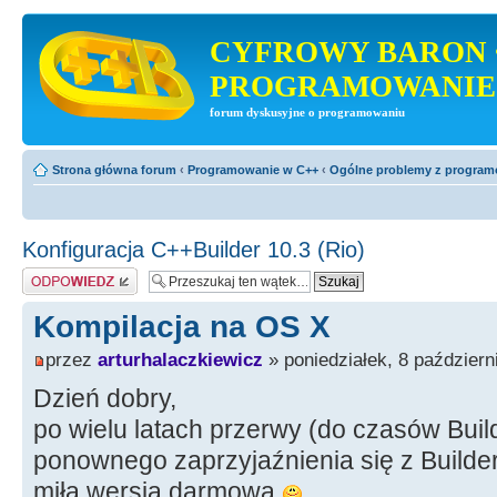
CYFROWY BARON 
PROGRAMOWANIE
forum dyskusyjne o programowaniu
Strona główna forum
‹
Programowanie w C++
‹
Ogólne problemy z progra
Konfiguracja C++Builder 10.3 (Rio)
Odpowiedz
Kompilacja na OS X
przez
arturhalaczkiewicz
» poniedziałek, 8 październ
Dzień dobry,
po wielu latach przerwy (do czasów Buil
ponownego zaprzyjaźnienia się z Builder
miła wersja darmowa