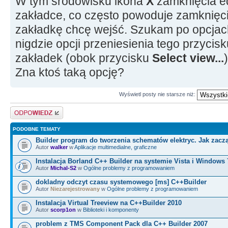
W tym środowisku ikona
X
zamknięcia ed
zakładce, co często powoduje zamknięcie
zakładkę chcę wejść. Szukam po opcjach
nigdzie opcji przeniesienia tego przycisk
zakładek (obok przycisku
Select view...
)
Zna ktoś taką opcję?
Wyświetl posty nie starsze niż:
Odpowiedz
PODOBNE TEMATY
Builder program do tworzenia schematów elektryc. Jak zacz
Autor
walker
w
Aplikacje multimedialne, graficzne
Instalacja Borland C++ Builder na systemie Vista i Windows 
Autor
Michal-S2
w
Ogólne problemy z programowaniem
dokladny odczyt czasu systemowego [ms] C++Builder
Autor
Niezarejestrowany
w
Ogólne problemy z programowaniem
Instalacja Virtual Treeview na C++Builder 2010
Autor
scorp1on
w
Biblioteki i komponenty
problem z TMS Component Pack dla C++ Builder 2007