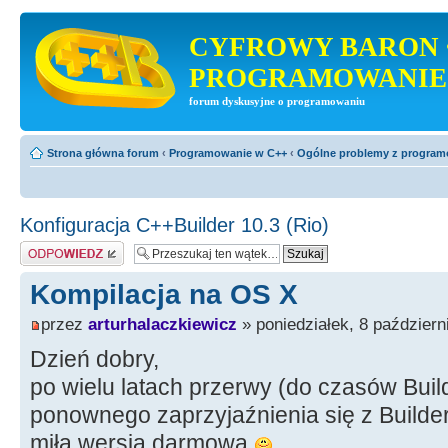
CYFROWY BARON 
PROGRAMOWANIE
forum dyskusyjne o programowaniu
Strona główna forum
‹
Programowanie w C++
‹
Ogólne problemy z progra
Konfiguracja C++Builder 10.3 (Rio)
Odpowiedz
Kompilacja na OS X
przez
arturhalaczkiewicz
» poniedziałek, 8 październ
Dzień dobry,
po wielu latach przerwy (do czasów Buil
ponownego zaprzyjaźnienia się z Builder
miła wersja darmowa