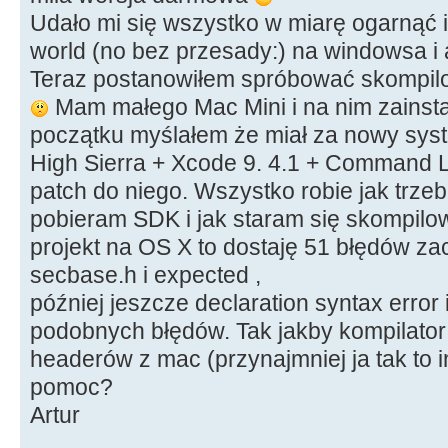
Udało mi się wszystko w miarę ogarnąć i
world (no bez przesady:) na windowsa i a
Teraz postanowiłem spróbować skompilow
Mam małego Mac Mini i na nim zainst
początku myślałem że miał za nowy syst
High Sierra + Xcode 9. 4.1 + Command L
patch do niego. Wszystko robie jak trzeb
pobieram SDK i jak staram się skompilo
projekt na OS X to dostaję 51 błędów za
secbase.h i expected ,
później jeszcze declaration syntax error
podobnych błędów. Tak jakby kompilator n
headerów z mac (przynajmniej ja tak to in
pomoc?
Artur