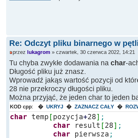
Edit32
-
>
Text
=
(
Strin
Bajtów"
;
delete
[
]
memblock
;
}
Re: Odczyt pliku binarnego w pętl
else
Edit24
-
>
Text
przez
lukagrom
» czwartek, 30 czerwca 2022, 14:21
Pliku!"
;
Tu chyba zwykłe dodawania na
char
-ac
return
;
Długość pliku już znasz.
}
Wprowadź jakąs wartość pozycji od które
28 nie przekroczy długości pliku.
Można przyjąć, że jeden char to jeden ba
KOD cpp
:
�
UKRYJ
�
ZAZNACZ CAŁY
�
ROZ
char
temp
[
pozycja
+
28
]
;
char
result
[
28
]
;
char
pierwsza
;