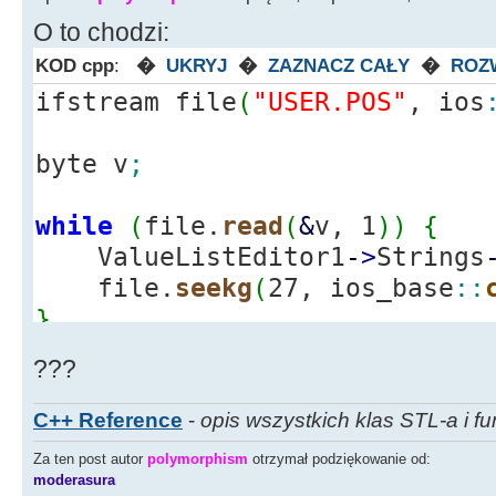
ValueListEd
O to chodzi:
>
Strings
-
>
Add
(
memblock
[
i
]
)
;
}
KOD cpp
:
�
UKRYJ
�
ZAZNACZ CAŁY
�
ROZ
ifstream file
(
"USER.POS"
, ios
Memo1
-
>
Lines
-
Edit34
-
>
Text
byte v
;
Pomyślnie"
;
Edit33
-
>
Text
while
(
file.
read
(
&
v, 1
)
)
{
+
" Bajtów"
;
ValueListEditor1
-
>
Strings
delete
[
]
membl
file.
seekg
(
27, ios_base
::
}
}
else
???
Edit34
-
>
Text
Pliku!"
;
C++ Reference
-
opis wszystkich klas STL-a i fu
return
;
Za ten post autor
polymorphism
otrzymał podziękowanie od:
}
moderasura