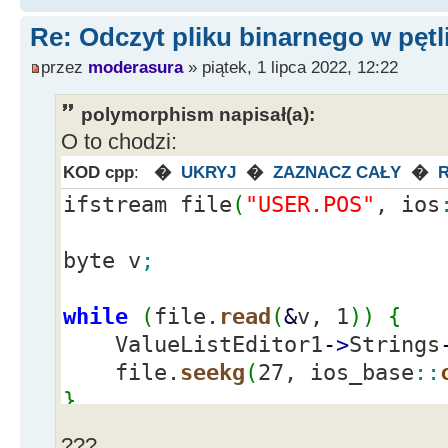
Re: Odczyt pliku binarnego w pętl
przez
moderasura
» piątek, 1 lipca 2022, 12:22
polymorphism napisał(a):
O to chodzi:
KOD cpp
:
�
UKRYJ
�
ZAZNACZ CAŁY
�
ifstream file
(
"USER.POS"
, ios
byte v
;
while
(
file.
read
(
&
v, 1
)
)
{
ValueListEditor1
-
>
Strings
file.
seekg
(
27, ios_base
::
}
???