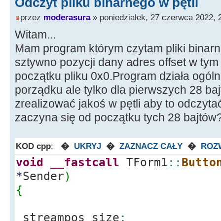
Odczyt pliku binarnego w pętli
przez
moderasura
» poniedziałek, 27 czerwca 2022, 
Witam...
Mam program którym czytam pliki binarne
sztywno pozycji dany adres offset w t
początku pliku 0x0.Program działa ogóln
porządku ale tylko dla pierwszych 28 bajt
zrealizować jakoś w pętli aby to odczyt
zaczyna się od początku tych 28 bajtów?
KOD cpp
:
�
UKRYJ
�
ZAZNACZ CAŁY
�
ROZ
void
__fastcall
TForm1
::
Butto
*
Sender
)
{
streampos size
;