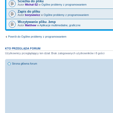
Ścieżka do pliku
Autor
Michal-S2
w
Ogólne problemy z programowaniem
Zapis do pliku
Autor
borysewicz
w
Ogólne problemy z programowaniem
Wczytywanie pliku .bmp
Autor
Matthew
w
Aplikacje multimedialne, graficzne
Powrót do Ogólne problemy z programowaniem
KTO PRZEGLĄDA FORUM
Użytkownicy przeglądający ten dział: Brak zalogowanych użytkowników i 8 gości
Strona główna forum