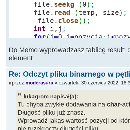
file.
seekg
(
0
)
;
file.
read
(
temp, size
)
;
file.
close
(
)
;
int
i,j
;
for
(
j
=
0,i
=
pozycja
;
i
<
poz
result
[
j
]
=
temp
[
i
]
;
Do Memo wyprowadzasz tablicę result; do
pierwsza
=
result
[
0
]
;
element.
Re: Odczyt pliku binarnego w pętl
przez
moderasura
» czwartek, 30 czerwca 2022, 16:
lukagrom napisał(a):
Tu chyba zwykłe dodawania na
char
-ac
Długość pliku już znasz.
Wprowadź jakąs wartość pozycji od któr
nie przekroczy długości pliku.