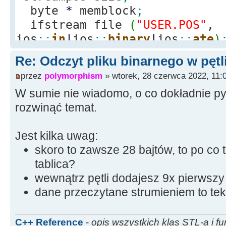
byte
*
memblock
;
ifstream file
(
"USER.POS"
,
ios
::
in
|
ios
::
binary
|
ios
::
ate
)
if
(
file.
is_open
(
)
)
Re: Odczyt pliku binarnego w pętl
{
przez
polymorphism
» wtorek, 28 czerwca 2022, 11:
size
=
file.
tellg
(
)
;
W sumie nie wiadomo, o co dokładnie py
memblock
=
new
char
[
rozwinąć temat.
file.
seekg
(
0
)
;
file.
read
(
memblock, 
Jest kilka uwag:
file.
close
(
)
;
skoro to zawsze 28 bajtów, to po co 
tablica?
for
(
int
i
=
1
;
i
<
1
wewnątrz pętli dodajesz 9x pierwszy
dane przeczytane strumieniem to tek
Memo1
-
>
Lines
-
>
Add
(
me
}
Edit24
-
>
Text
=
"Otwar
C++ Reference
-
opis wszystkich klas STL-a i fu