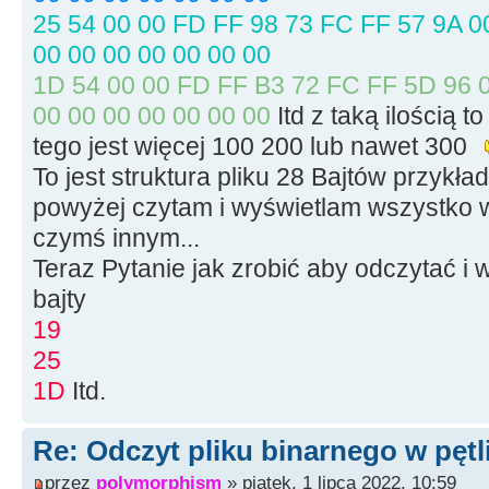
size
=
file.
t
25 54 00 00 FD FF 98 73 FC FF 57 9A 00
file.
seekg
(
0,
00 00 00 00 00 00 00
memblock
=
ne
1D 54 00 00 FD FF B3 72 FC FF 5D 96 0
file.
seekg
(
0,
00 00 00 00 00 00 00
Itd z taką ilością t
file.
read
(
mem
tego jest więcej 100 200 lub nawet 300
To jest struktura pliku 28 Bajtów przyk
file.
close
(
)
;
powyżej czytam i wyświetlam wszystko w
czymś innym...
for
(
int
i
=
Teraz Pytanie jak zrobić aby odczytać i 
// petla kolejnych
bajty
19
{
25
1D
Itd.
// Ch
>Add(memblock[i]);
Re: Odczyt pliku binarnego w pętl
przez
polymorphism
» piątek, 1 lipca 2022, 10:59