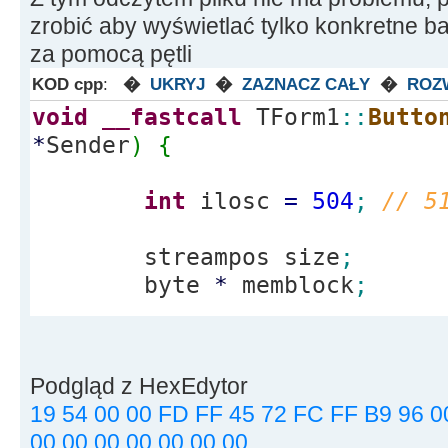
zrobić aby wyświetlać tylko konkretne baj
za pomocą pętli
KOD cpp
:
�
UKRYJ
�
ZAZNACZ CAŁY
�
ROZ
void
__fastcall
TForm1
::
Butto
*
Sender
)
{
int
ilosc
=
504
;
// 5
streampos size
;
byte
*
memblock
;
ifstream file
(
"USER.P
ios
::
out
|
ios
::
binary
|
ios
:
Podgląd z HexEdytor
if
(
file.
is_open
(
)
)
{
19 54 00 00 FD FF 45 72 FC FF B9 96 0
00 00 00 00 00 00 00