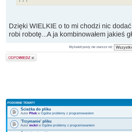
Dzięki WIELKIE o to mi chodzi nic dodać
robi robotę...A ja kombinowałem jakieś 
Wyświetl posty nie starsze niż:
Odpowiedz
PODOBNE TEMATY
Ścieżka do pliku
Autor
Pitek
w
Ogólne problemy z programowaniem
'Trzymanie' pliku
Autor
mckri
w
Ogólne problemy z programowaniem