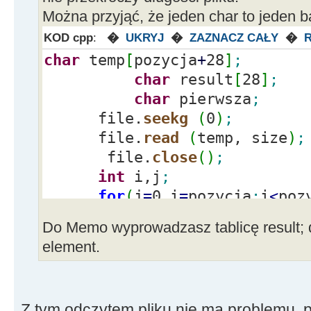
Można przyjąć, że jeden char to jeden ba
KOD cpp
:
�
UKRYJ
�
ZAZNACZ CAŁY
�
char
temp
[
pozycja
+
28
]
;
char
result
[
28
]
;
char
pierwsza
;
file.
seekg
(
0
)
;
file.
read
(
temp, size
)
;
file.
close
(
)
;
int
i,j
;
for
(
j
=
0,i
=
pozycja
;
i
<
poz
result
[
j
]
=
temp
[
i
]
;
Do Memo wyprowadzasz tablicę result; d
pierwsza
=
result
[
0
]
;
element.
Z tym odczytem pliku nie ma problemu, p