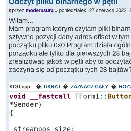
Odczyt pliku binarnego w pętli
przez
moderasura
» poniedziałek, 27 czerwca 2022, 
Witam...
Mam program którym czytam pliki binarne
sztywno pozycji dany adres offset w t
początku pliku 0x0.Program działa ogóln
porządku ale tylko dla pierwszych 28 bajt
zrealizować jakoś w pętli aby to odczyt
zaczyna się od początku tych 28 bajtów?
KOD cpp
:
�
UKRYJ
�
ZAZNACZ CAŁY
�
ROZ
void
__fastcall
TForm1
::
Butto
*
Sender
)
{
streampos size
;