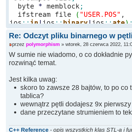
byte
*
memblock
;
ifstream file
(
"USER.POS"
,
ios
::
in
|
ios
::
binary
|
ios
::
ate
)
if
(
file.
is_open
(
)
)
Re: Odczyt pliku binarnego w pętl
{
przez
polymorphism
» wtorek, 28 czerwca 2022, 11:
size
=
file.
tellg
(
)
;
W sumie nie wiadomo, o co dokładnie py
memblock
=
new
char
[
rozwinąć temat.
file.
seekg
(
0
)
;
file.
read
(
memblock, 
Jest kilka uwag:
file.
close
(
)
;
skoro to zawsze 28 bajtów, to po co 
tablica?
for
(
int
i
=
1
;
i
<
1
wewnątrz pętli dodajesz 9x pierwszy
dane przeczytane strumieniem to tek
Memo1
-
>
Lines
-
>
Add
(
me
}
Edit24
-
>
Text
=
"Otwar
C++ Reference
-
opis wszystkich klas STL-a i fu