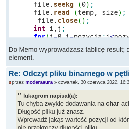
file.
seekg
(
0
)
;
file.
read
(
temp, size
)
;
file.
close
(
)
;
int
i,j
;
for
(
j
=
0,i
=
pozycja
;
i
<
poz
result
[
j
]
=
temp
[
i
]
;
Do Memo wyprowadzasz tablicę result; do
pierwsza
=
result
[
0
]
;
element.
Re: Odczyt pliku binarnego w pętl
przez
moderasura
» czwartek, 30 czerwca 2022, 16:
lukagrom napisał(a):
Tu chyba zwykłe dodawania na
char
-ac
Długość pliku już znasz.
Wprowadź jakąs wartość pozycji od któr
nie przekroczy długości pliku.