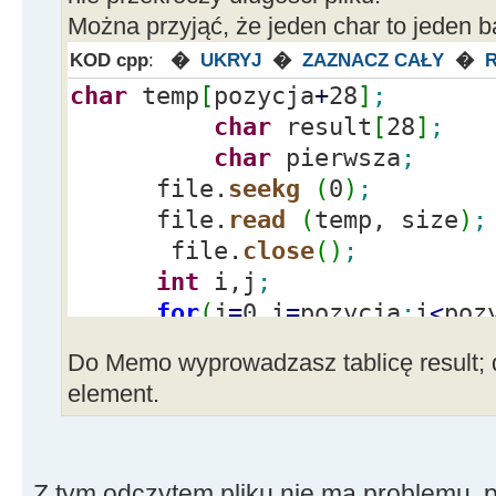
Można przyjąć, że jeden char to jeden ba
KOD cpp
:
�
UKRYJ
�
ZAZNACZ CAŁY
�
char
temp
[
pozycja
+
28
]
;
char
result
[
28
]
;
char
pierwsza
;
file.
seekg
(
0
)
;
file.
read
(
temp, size
)
;
file.
close
(
)
;
int
i,j
;
for
(
j
=
0,i
=
pozycja
;
i
<
poz
result
[
j
]
=
temp
[
i
]
;
Do Memo wyprowadzasz tablicę result; d
pierwsza
=
result
[
0
]
;
element.
Z tym odczytem pliku nie ma problemu, p