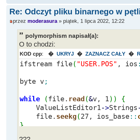
Re: Odczyt pliku binarnego w pętl
przez
moderasura
» piątek, 1 lipca 2022, 12:22
polymorphism napisał(a):
O to chodzi:
KOD cpp
:
�
UKRYJ
�
ZAZNACZ CAŁY
�
ifstream file
(
"USER.POS"
, ios
byte v
;
while
(
file.
read
(
&
v, 1
)
)
{
ValueListEditor1
-
>
Strings
file.
seekg
(
27, ios_base
::
}
???