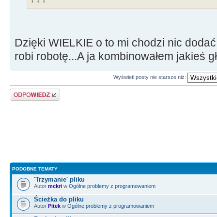
Dzięki WIELKIE o to mi chodzi nic dodać
robi robotę...A ja kombinowałem jakieś 
Wyświetl posty nie starsze niż:
Odpowiedz
PODOBNE TEMATY
'Trzymanie' pliku
Autor
mckri
w
Ogólne problemy z programowaniem
Ścieżka do pliku
Autor
Pitek
w
Ogólne problemy z programowaniem