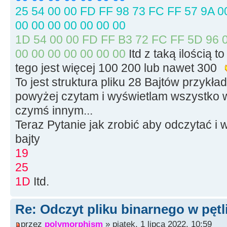
size
=
file.
t
25 54 00 00 FD FF 98 73 FC FF 57 9A 00
file.
seekg
(
0,
00 00 00 00 00 00 00
memblock
=
ne
1D 54 00 00 FD FF B3 72 FC FF 5D 96 0
file.
seekg
(
0,
00 00 00 00 00 00 00
Itd z taką ilością t
file.
read
(
mem
tego jest więcej 100 200 lub nawet 300
To jest struktura pliku 28 Bajtów przyk
file.
close
(
)
;
powyżej czytam i wyświetlam wszystko w
czymś innym...
for
(
int
i
=
Teraz Pytanie jak zrobić aby odczytać i 
// petla kolejnych
bajty
19
{
25
1D
Itd.
// Ch
>Add(memblock[i]);
Re: Odczyt pliku binarnego w pętl
przez
polymorphism
» piątek, 1 lipca 2022, 10:59