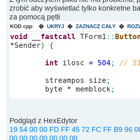
zrobić aby wyświetlać tylko konkretne baj
za pomocą pętli
KOD cpp
:
�
UKRYJ
�
ZAZNACZ CAŁY
�
ROZ
void
__fastcall
TForm1
::
Butto
*
Sender
)
{
int
ilosc
=
504
;
// 5
streampos size
;
byte
*
memblock
;
ifstream file
(
"USER.P
ios
::
out
|
ios
::
binary
|
ios
:
Podgląd z HexEdytor
if
(
file.
is_open
(
)
)
{
19 54 00 00 FD FF 45 72 FC FF B9 96 0
00 00 00 00 00 00 00