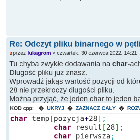
Edit32
-
>
Text
=
(
Strin
Bajtów"
;
delete
[
]
memblock
;
}
Re: Odczyt pliku binarnego w pętl
else
Edit24
-
>
Text
przez
lukagrom
» czwartek, 30 czerwca 2022, 14:21
Pliku!"
;
Tu chyba zwykłe dodawania na
char
-ac
return
;
Długość pliku już znasz.
}
Wprowadź jakąs wartość pozycji od które
28 nie przekroczy długości pliku.
Można przyjąć, że jeden char to jeden ba
KOD cpp
:
�
UKRYJ
�
ZAZNACZ CAŁY
�
ROZ
char
temp
[
pozycja
+
28
]
;
char
result
[
28
]
;
char
pierwsza
;