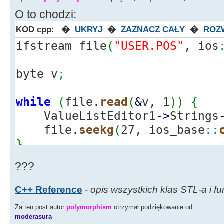
ValueListEd
O to chodzi:
>
Strings
-
>
Add
(
memblock
[
i
]
)
;
}
KOD cpp
:
�
UKRYJ
�
ZAZNACZ CAŁY
�
ROZ
ifstream file
(
"USER.POS"
, ios
Memo1
-
>
Lines
-
Edit34
-
>
Text
byte v
;
Pomyślnie"
;
Edit33
-
>
Text
while
(
file.
read
(
&
v, 1
)
)
{
+
" Bajtów"
;
ValueListEditor1
-
>
Strings
delete
[
]
membl
file.
seekg
(
27, ios_base
::
}
}
else
???
Edit34
-
>
Text
Pliku!"
;
C++ Reference
-
opis wszystkich klas STL-a i fu
return
;
Za ten post autor
polymorphism
otrzymał podziękowanie od:
}
moderasura