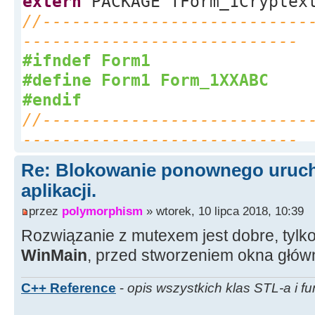
extern
PACKAGE TForm_1Crypte
// Normalne uruchomienie pr
//---------------------------
else
----------------------------
{
#ifndef Form1
....
#define Form1 Form_1XXABC
#endif
//---------------------------
----------------------------
#endif
Re: Blokowanie ponownego urucho
aplikacji.
przez
polymorphism
» wtorek, 10 lipca 2018, 10:39
Rozwiązanie z mutexem jest dobre, tylko
WinMain
, przed stworzeniem okna głów
C++ Reference
-
opis wszystkich klas STL-a i fu