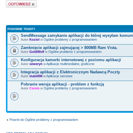
Odpowiedz
PODOBNE TEMATY
SendMessage zamykanie aplikacji do której wysyłam komuni
Autor
Koziol
w
Ogólne problemy z programowaniem
Zamknięcie aplikacji zajmującej > 800MB Ram Vista.
Autor
GoldWolf
w
Ogólne problemy z programowaniem
Konfiguracja kamerki internetowej z poziomu aplikacji
Autor
seweryn
w
Aplikacje multimedialne, graficzne
Integracja aplikacji z Elektronicznym Nadawcą Poczty
Autor
mate006
w
Aplikacje sieciowe
Pobranie wersja aplikacji - problem z funkcją
Autor
Corvis
w
Ogólne problemy z programowaniem
Powrót do Ogólne problemy z programowaniem