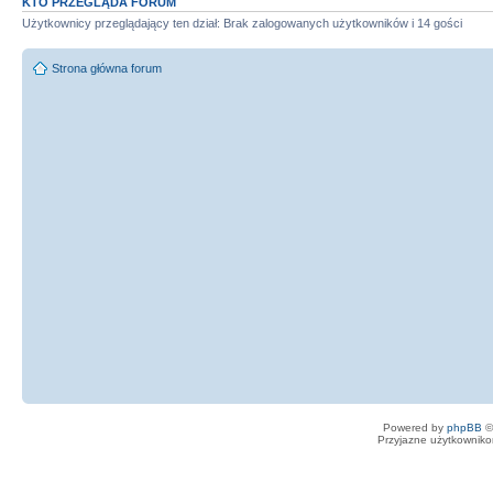
KTO PRZEGLĄDA FORUM
Użytkownicy przeglądający ten dział: Brak zalogowanych użytkowników i 14 gości
Strona główna forum
Powered by
phpBB
©
Przyjazne użytkowniko