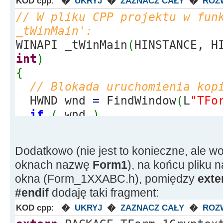
KOD cpp
:
�
UKRYJ
�
ZAZNACZ CAŁY
�
ROZ
// W pliku CPP projektu w fun
_tWinMain':
WINAPI _tWinMain
(
HINSTANCE, H
int
)
{
// Blokada uruchomienia kop
HWND wnd
=
FindWindow
(
L
"TFo
if
(
wnd
)
{
SendMessage
(
wnd, WM_SYSCO
Dodatkowo (nie jest to konieczne, ale w
0
)
;
oknach nazwę
Form1
), na końcu pliku
SetForegroundWindow
(
wnd
)
;
okna (Form_1XXABC.h), pomiędzy
ext
Application
-
>
Terminate
(
)
;
#endif
dodaję taki fragment:
}
KOD cpp
:
�
UKRYJ
�
ZAZNACZ CAŁY
�
ROZ