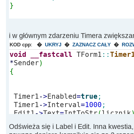
}
i w głównym zdarzeniu Timera zwiększa
KOD cpp
:
�
UKRYJ
�
ZAZNACZ CAŁY
�
ROZ
void
__fastcall
TForm1
::
Timer
*
Sender
)
{
Timer1
-
>
Enabled
=
true
;
Timer1
-
>
Interval
=
1000
;
Edit1
-
>
Text
=
IntToStr
(
licznik
Label1
-
>
Caption
=
IntToStr
(
lic
Odświeża się i Label i Edit. Inna kwestia,
++
licznik
;