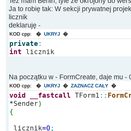
Też mam Berlin, tyle że okrojony do wersj
Ja to robię tak: W sekcji prywatnej proj
licznik
deklaruję -
KOD cpp
:
�
UKRYJ
�
private
:
int
licznik
Na początku w - FormCreate, daje mu - 
KOD cpp
:
�
UKRYJ
�
ZAZNACZ CAŁY
�
void
__fastcall
TForm1
::
FormC
*
Sender
)
{
licznik
=
0
;