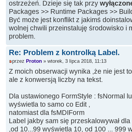
ostrzeżeń. Dzieje się tak przy
wyłączon
Packages >> Runtime Packages >> Build
Być może jest konflikt z jakimś doins
wolnej chwili przeinstaluję środowisko i
problem.
Re: Problem z kontrolką Label.
przez
Proton
» wtorek, 3 lipca 2018, 11:13
Z moich obserwacji wynika ,że nie jest 
ale z konwersją liczby na tekst.
Dla ustawionego FormStyle : fsNormal l
wyświetla to samo co Edit ,
natomiast dla fsMDIForm
Label jakby sam się przeskalowywał dla l
,od 10...99 wyświetla 10, od 100 ... 999 