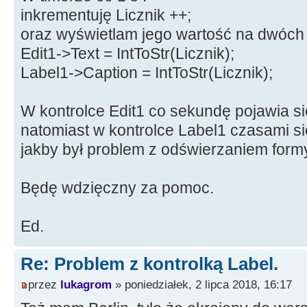
inkrementuję Licznik ++;
oraz wyświetlam jego wartość na dwóch 
Edit1->Text = IntToStr(Licznik);
Label1->Caption = IntToStr(Licznik);
W kontrolce Edit1 co sekundę pojawia się
natomiast w kontrolce Label1 czasami si
jakby był problem z odświerzaniem form
Będę wdzięczny za pomoc.
Ed.
Re: Problem z kontrolką Label.
przez
lukagrom
» poniedziałek, 2 lipca 2018, 16:17