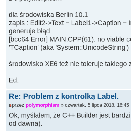
dla środowiska Berlin 10.1
zapis : Edit2->Text = Label1->Caption = I
generuje błąd
[bcc64 Error] MAIN.CPP(61): no viable co
'TCaption' (aka 'System::UnicodeString')
środowisko XE6 też nie toleruje takiego 
Ed.
Re: Problem z kontrolką Label.
przez
polymorphism
» czwartek, 5 lipca 2018, 18:45
Ok, myślałem, że C++ Builder jest bardz
od dawna).