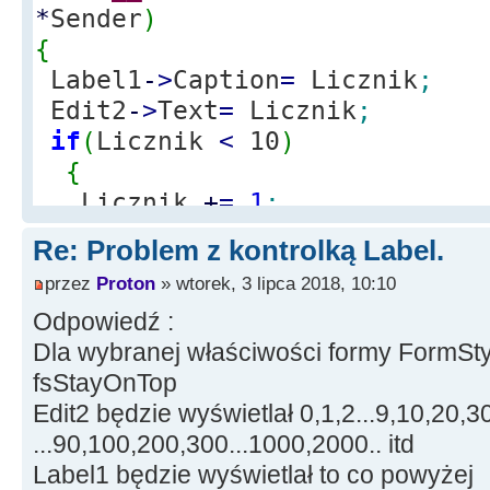
*
Sender
)
{
Label1
-
>
Caption
=
Licznik
;
Edit2
-
>
Text
=
Licznik
;
if
(
Licznik
<
10
)
{
Licznik
+
=
1
;
}
Re: Problem z kontrolką Label.
else
przez
Proton
» wtorek, 3 lipca 2018, 10:10
{
Odpowiedź :
if
(
Licznik
<
100
)
Dla wybranej właściwości formy FormStyl
{
fsStayOnTop
Licznik
+
=
10
Edit2 będzie wyświetlał 0,1,2...9,10,20,3
}
...90,100,200,300...1000,2000.. itd
else
Label1 będzie wyświetlał to co powyżej
{