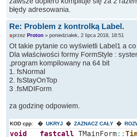
zawsze dopiero kompiluje się za 2 raze
}
błędy adresowania.
Re: Problem z kontrolką Label.
przez
Proton
» poniedziałek, 2 lipca 2018, 18:51
Ot takie pytanie co wyświetli Label1 a co 
Dla właściwości formy FormStyle : system
,program kompilowany na 64 bit
1. fsNormal
2. fsStayOnTop
3 .fsMDIForm
za godzinę odpowiem.
KOD cpp
:
�
UKRYJ
�
ZAZNACZ CAŁY
�
ROZ
void
__fastcall
TMainForm
::
Ti