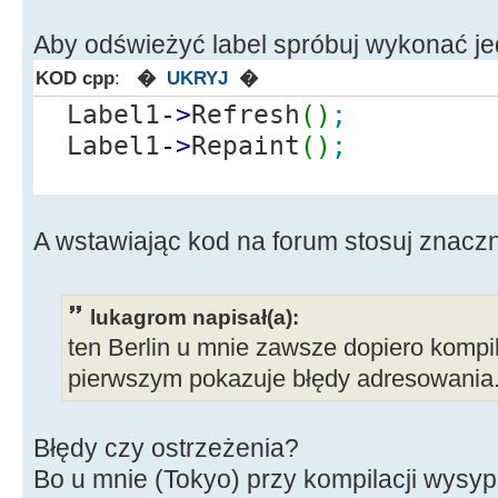
Aby odświeżyć label spróbuj wykonać je
KOD cpp
:
�
UKRYJ
�
Label1
-
>
Refresh
(
)
;
Label1
-
>
Repaint
(
)
;
A wstawiając kod na forum stosuj znaczn
lukagrom napisał(a):
ten Berlin u mnie zawsze dopiero kompil
pierwszym pokazuje błędy adresowania
Błędy czy ostrzeżenia?
Bo u mnie (Tokyo) przy kompilacji wysyp