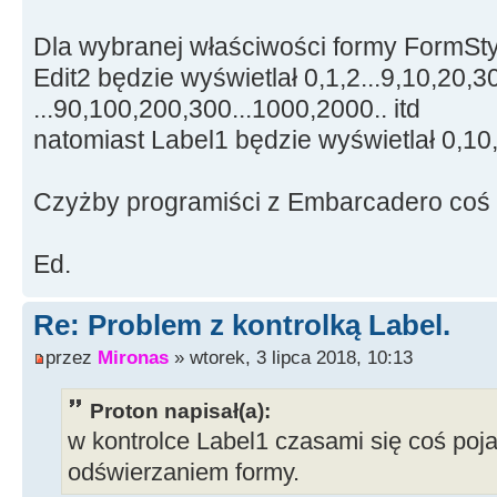
if
(
Licznik
<
1000
)
Dla wybranej właściwości formy FormSty
{
Edit2 będzie wyświetlał 0,1,2...9,10,20,3
Licznik
+
=
10
...90,100,200,300...1000,2000.. itd
}
natomiast Label1 będzie wyświetlał 0,1
else
{
Czyżby programiści z Embarcadero coś 
Licznik
+
=
1
}
Ed.
}
}
Re: Problem z kontrolką Label.
}
przez
Mironas
» wtorek, 3 lipca 2018, 10:13
//---------------------------
Proton napisał(a):
----------------------------
w kontrolce Label1 czasami się coś poja
odświerzaniem formy.