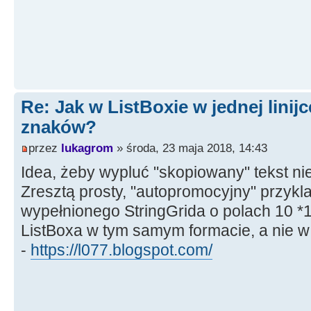
Re: Jak w ListBoxie w jednej linijc
znaków?
przez
lukagrom
» środa, 23 maja 2018, 14:43
Idea, żeby wypluć "skopiowany" tekst nie w
Zresztą prosty, "autopromocyjny" przykl
wypełnionego StringGrida o polach 10 *
ListBoxa w tym samym formacie, a nie w j
-
https://l077.blogspot.com/