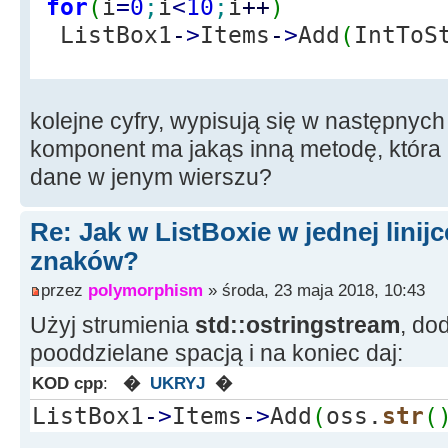
for
(
i
=
0
;
i
<
10
;
i
++
)
ListBox1
-
>
Items
-
>
Add
(
IntToS
kolejne cyfry, wypisują się w następnych 
komponent ma jakąs inną metodę, która
dane w jenym wierszu?
Re: Jak w ListBoxie w jednej linijc
znaków?
przez
polymorphism
» środa, 23 maja 2018, 10:43
Użyj strumienia
std::ostringstream
, do
pooddzielane spacją i na koniec daj:
KOD cpp
:
�
UKRYJ
�
ListBox1
-
>
Items
-
>
Add
(
oss.
str
(