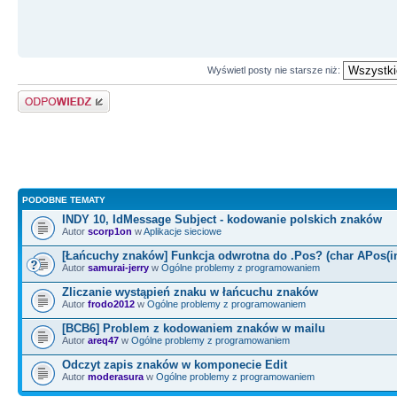
Wyświetl posty nie starsze niż:
Odpowiedz
PODOBNE TEMATY
INDY 10, IdMessage Subject - kodowanie polskich znaków
Autor
scorp1on
w
Aplikacje sieciowe
[Łańcuchy znaków] Funkcja odwrotna do .Pos? (char APos(in
Autor
samurai-jerry
w
Ogólne problemy z programowaniem
Zliczanie wystąpień znaku w łańcuchu znaków
Autor
frodo2012
w
Ogólne problemy z programowaniem
[BCB6] Problem z kodowaniem znaków w mailu
Autor
areq47
w
Ogólne problemy z programowaniem
Odczyt zapis znaków w komponecie Edit
Autor
moderasura
w
Ogólne problemy z programowaniem