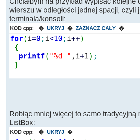
Chciałbym na przykład wypisać kolejne 
wierszu w odległości jednej spacji, czyli 
terminala/konsoli:
KOD cpp
:
�
UKRYJ
�
ZAZNACZ CAŁY
�
for
(
i
=
0
;
i
<
10
;
i
++
)
{
printf
(
"%d "
,i
+
1
)
;
}
Robiąc mniej więcej to samo tradycyjną
ListBox:
KOD cpp
:
�
UKRYJ
�