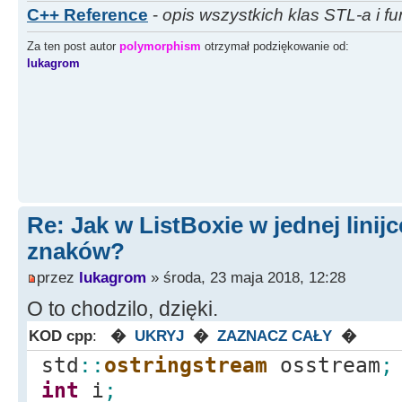
C++ Reference
-
opis wszystkich klas STL-a i fu
Za ten post autor
polymorphism
otrzymał podziękowanie od:
lukagrom
Re: Jak w ListBoxie w jednej linijc
znaków?
przez
lukagrom
» środa, 23 maja 2018, 12:28
O to chodzilo, dzięki.
KOD cpp
:
�
UKRYJ
�
ZAZNACZ CAŁY
�
std
::
ostringstream
osstream
;
int
i
;