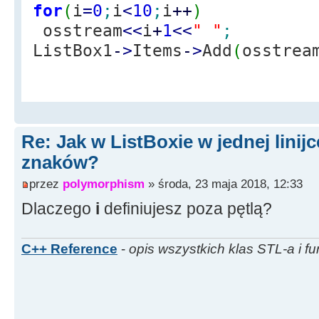
for
(
i
=
0
;
i
<
10
;
i
++
)
osstream
<<
i
+
1
<<
" "
;
ListBox1
-
>
Items
-
>
Add
(
osstrea
Re: Jak w ListBoxie w jednej linijc
znaków?
przez
polymorphism
» środa, 23 maja 2018, 12:33
Dlaczego
i
definiujesz poza pętlą?
C++ Reference
-
opis wszystkich klas STL-a i fu