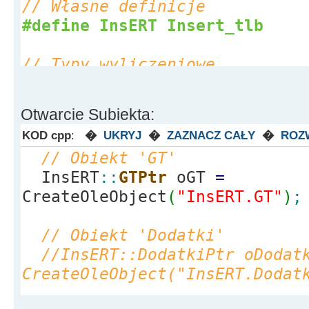
Label1
-
>
Caption
=
"Blad niezd
// Własne definicje
}
#define InsERT Insert_tlb
}
__finally
// Typy wyliczeniowe
{
enum
{
VBFalse
=
0, VBTrue
=
-
1
}
;
testSubiekt
=
Unassigned
;
dla typu VARIANT_BOOL
Otwarcie Subiekta:
}
KOD cpp
:
�
UKRYJ
�
ZAZNACZ CAŁY
�
ROZ
}
// Dodać do projektu
// Obiekt 'GT'
C
:
\Users\xxxxxxx\Documents\RA
InsERT
::
GTPtr
oGT
=
Studio\
8.0
\Imports\InsERT_TLB
CreateOleObject
(
"InsERT.GT"
)
;
// Obiekt 'Dodatki'
//InsERT::DodatkiPtr oDodat
CreateOleObject("InsERT.Dodat