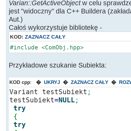
Varian::GetActiveObject
w celu sprawdze
jest "widoczny" dla C++ Buildera (zakł
Aut.)
Całoś wykorzystuje bibliotekę -
KOD:
ZAZNACZ CAŁY
#include <ComObj.hpp>
Przykładowe szukanie Subiekta:
KOD cpp
:
�
UKRYJ
�
ZAZNACZ CAŁY
�
ROZ
Variant testSubiekt
;
testSubiekt
=
NULL
;
try
{
try