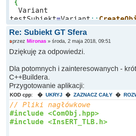
{
Variant
testSubiekt
=
Variant
::
CreateOb
//Tutaj dla CreateObject musi
Re: Subiekt GT Sfera
jak Subiekt jest definiowany
przez
Mironas
» środa, 2 maja 2018, 09:51
testSubiekt.
OlePropertySet
(
Dziękuję za odpowiedzi.
testSubiekt.
OlePropertyGet
(
"W
Dla potomnych i zainteresowanych - krót
}
C++Buildera.
catch
(
EOleSysError
*
info_ble
Przygotowanie aplikacji:
{
Label1
-
>
Caption
=
"Nie mozna 
KOD cpp
:
�
UKRYJ
�
ZAZNACZ CAŁY
�
ROZ
Subiektem : "
+
info_bledu
-
>
Mes
// Pliki nagłówkowe
}
#include <ComObj.hpp>
catch
(
...
)
#include <InsERT_TLB.h>
{