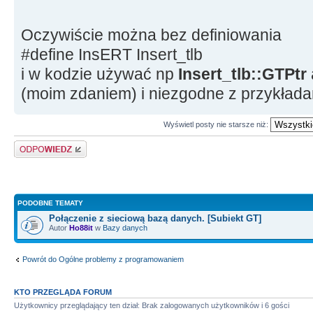
// Parametry połączenia
oGT
-
>
Autentykacja
=
Oczywiście można bez definiowania
AutentykacjaEnum
::
gtaAutentyk
#define InsERT Insert_tlb
oGT
-
>
Produkt
=
i w kodzie używać np
Insert_tlb::GTPtr
ProduktEnum
::
gtaProduktSubiek
(moim zdaniem) i niezgodne z przykłada
oGT
-
>
Serwer
=
L
"KOMPUTER
\\
SQLEXPRESS"
;
Wyświetl posty nie starsze niż:
oGT
-
>
Uzytkownik
=
L
"s
Odpowiedz
oGT
-
>
UzytkownikHaslo
=
L
"*
//oGT->UzytkownikHaslo = o
>Szyfruj(L"************"); 
PODOBNE TEMATY
oGT
-
>
Baza
=
L
"P
Połączenie z sieciową bazą danych. [Subiekt GT]
Autor
Ho88it
w
Bazy danych
oGT
-
>
Operator
=
L
"S
oGT
-
>
OperatorHaslo
=
L
""
Powrót do Ogólne problemy z programowaniem
//oGT->OperatorHaslo = oD
KTO PRZEGLĄDA FORUM
>Szyfruj(L""); // Altern
Użytkownicy przeglądający ten dział: Brak zalogowanych użytkowników i 6 gości