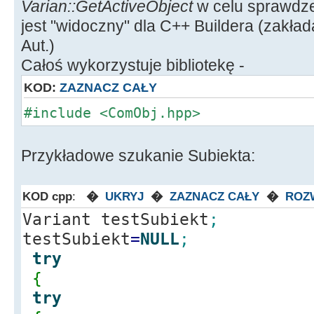
Varian::GetActiveObject
w celu sprawdze
jest "widoczny" dla C++ Buildera (zakł
Aut.)
Całoś wykorzystuje bibliotekę -
KOD:
ZAZNACZ CAŁY
#include <ComObj.hpp>
Przykładowe szukanie Subiekta:
KOD cpp
:
�
UKRYJ
�
ZAZNACZ CAŁY
�
ROZ
Variant testSubiekt
;
testSubiekt
=
NULL
;
try
{
try