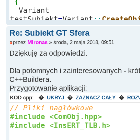
{
Variant
testSubiekt
=
Variant
::
CreateOb
//Tutaj dla CreateObject musi
Re: Subiekt GT Sfera
jak Subiekt jest definiowany
przez
Mironas
» środa, 2 maja 2018, 09:51
testSubiekt.
OlePropertySet
(
Dziękuję za odpowiedzi.
testSubiekt.
OlePropertyGet
(
"W
Dla potomnych i zainteresowanych - krót
}
C++Buildera.
catch
(
EOleSysError
*
info_ble
Przygotowanie aplikacji:
{
Label1
-
>
Caption
=
"Nie mozna 
KOD cpp
:
�
UKRYJ
�
ZAZNACZ CAŁY
�
ROZ
Subiektem : "
+
info_bledu
-
>
Mes
// Pliki nagłówkowe
}
#include <ComObj.hpp>
catch
(
...
)
#include <InsERT_TLB.h>
{