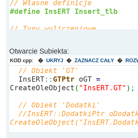
Label1
-
>
Caption
=
"Blad niezd
// Własne definicje
}
#define InsERT Insert_tlb
}
__finally
// Typy wyliczeniowe
{
enum
{
VBFalse
=
0, VBTrue
=
-
1
}
;
testSubiekt
=
Unassigned
;
dla typu VARIANT_BOOL
Otwarcie Subiekta:
}
KOD cpp
:
�
UKRYJ
�
ZAZNACZ CAŁY
�
ROZ
}
// Dodać do projektu
// Obiekt 'GT'
C
:
\Users\xxxxxxx\Documents\RA
InsERT
::
GTPtr
oGT
=
Studio\
8.0
\Imports\InsERT_TLB
CreateOleObject
(
"InsERT.GT"
)
;
// Obiekt 'Dodatki'
//InsERT::DodatkiPtr oDodat
CreateOleObject("InsERT.Dodat