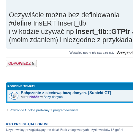
// Parametry połączenia
oGT
-
>
Autentykacja
=
Oczywiście można bez definiowania
AutentykacjaEnum
::
gtaAutentyk
#define InsERT Insert_tlb
oGT
-
>
Produkt
=
i w kodzie używać np
Insert_tlb::GTPtr
ProduktEnum
::
gtaProduktSubiek
(moim zdaniem) i niezgodne z przykłada
oGT
-
>
Serwer
=
L
"KOMPUTER
\\
SQLEXPRESS"
;
Wyświetl posty nie starsze niż:
oGT
-
>
Uzytkownik
=
L
"s
Odpowiedz
oGT
-
>
UzytkownikHaslo
=
L
"*
//oGT->UzytkownikHaslo = o
>Szyfruj(L"************"); 
PODOBNE TEMATY
oGT
-
>
Baza
=
L
"P
Połączenie z sieciową bazą danych. [Subiekt GT]
Autor
Ho88it
w
Bazy danych
oGT
-
>
Operator
=
L
"S
oGT
-
>
OperatorHaslo
=
L
""
Powrót do Ogólne problemy z programowaniem
//oGT->OperatorHaslo = oD
KTO PRZEGLĄDA FORUM
>Szyfruj(L""); // Altern
Użytkownicy przeglądający ten dział: Brak zalogowanych użytkowników i 8 gości