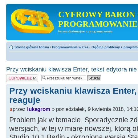
CYFROWY BARON 
PROGRAMOWANIE
forum dyskusyjne o programowaniu
Strona główna forum
‹
Programowanie w C++
‹
Ogólne problemy z progra
Przy wciskaniu klawisza Enter, tekst edytora nie
Odpowiedz
Przy wciskaniu klawisza Enter, 
reaguje
przez
lukagrom
» poniedziałek, 9 kwietnia 2018, 14:1
Problem jak w temacie. Sporadycznie zd
wersjach, w tej w miarę nowszej, którą
Studio 10.1 Berlin - okroojona wersja Sta