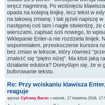
wręcz nagminną. Po wciśnięciu klawisza
opada na kolejną linijkę, lecz tekst w ed
na takową zmianę. I tak jężeli napiszę w 
następnej coś tam i nagle stwierdzę, ż
wierszami, zapisać soś nowego, to wpisa
Wklepanie Enter-a nie rozdziela linijek. 
wspomniałem, przeskoczenie kursora na 
bez zmian w tekscie, który również "prze
znależć się "piętro niżej". Ma ktoś jaką 
działanie edutora? Domyśląm się, że w
buforowanie tekstu.
Re: Przy wciskaniu klawisza Enter,
reaguje
przez
Cyfrowy Baron
» wtorek, 17 kwietnia 2018, 17: