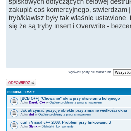
spiskowych dotyczących celowej destrukcj
zakupić coś komercyjnego, stwierdzam 
tryb/klawisz były tak właśnie ustawione.
się że są tryby Insert i Overwrite - bezc
Wyświetl posty nie starsze niż:
Odpowiedz
PODOBNE TEMATY
[BCB C++] "Chowanie" okna przy otwieraniu kolejnego
Autor
Darek_C++
w
Ogólne problemy z programowaniem
Jak utrzymać pozycję obiektu przy zmianie wielkości okna
Autor
duf
w
Ogólne problemy z programowaniem
curl i Visual c++ 2008. Problem przy linkowaniu :/
Autor
Slynx
w
Biblioteki i komponenty