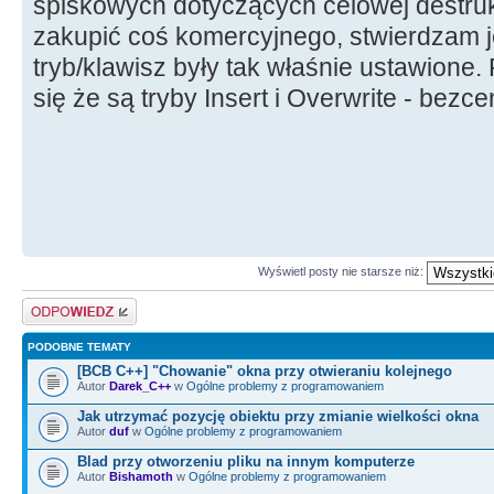
spiskowych dotyczących celowej destrukcj
zakupić coś komercyjnego, stwierdzam 
tryb/klawisz były tak właśnie ustawione.
się że są tryby Insert i Overwrite - bezc
Wyświetl posty nie starsze niż:
Odpowiedz
PODOBNE TEMATY
[BCB C++] "Chowanie" okna przy otwieraniu kolejnego
Autor
Darek_C++
w
Ogólne problemy z programowaniem
Jak utrzymać pozycję obiektu przy zmianie wielkości okna
Autor
duf
w
Ogólne problemy z programowaniem
Blad przy otworzeniu pliku na innym komputerze
Autor
Bishamoth
w
Ogólne problemy z programowaniem