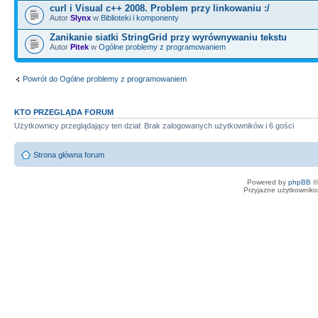
curl i Visual c++ 2008. Problem przy linkowaniu :/
Autor
Slynx
w
Biblioteki i komponenty
Zanikanie siatki StringGrid przy wyrównywaniu tekstu
Autor
Pitek
w
Ogólne problemy z programowaniem
Powrót do Ogólne problemy z programowaniem
KTO PRZEGLĄDA FORUM
Użytkownicy przeglądający ten dział: Brak zalogowanych użytkowników i 6 gości
Strona główna forum
Powered by
phpBB
©
Przyjazne użytkowniko