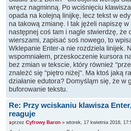
wręcz nagminną. Po wciśnięciu klawisza
opada na kolejną linijkę, lecz tekst w ed
na takową zmianę. I tak jężeli napiszę w 
następnej coś tam i nagle stwierdzę, ż
wierszami, zapisać soś nowego, to wpisa
Wklepanie Enter-a nie rozdziela linijek. 
wspomniałem, przeskoczenie kursora na 
bez zmian w tekscie, który również "prze
znależć się "piętro niżej". Ma ktoś jaką 
działanie edutora? Domyśląm się, że w
buforowanie tekstu.
Re: Przy wciskaniu klawisza Enter,
reaguje
przez
Cyfrowy Baron
» wtorek, 17 kwietnia 2018, 17: