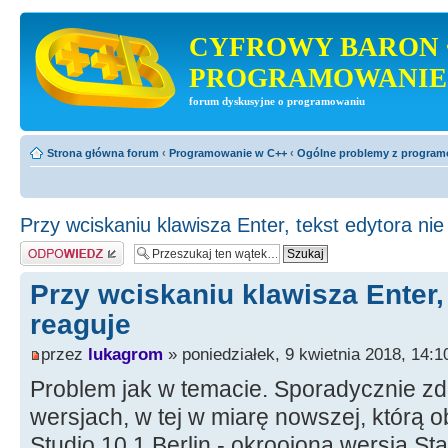
CYFROWY BARON 
PROGRAMOWANIE
forum dyskusyjne o programowaniu
Strona główna forum
‹
Programowanie w C++
‹
Ogólne problemy z progra
Przy wciskaniu klawisza Enter, tekst edytora nie
Odpowiedz
Przy wciskaniu klawisza Enter, 
reaguje
przez
lukagrom
» poniedziałek, 9 kwietnia 2018, 14:1
Problem jak w temacie. Sporadycznie zd
wersjach, w tej w miarę nowszej, którą
Studio 10.1 Berlin - okroojona wersja Sta