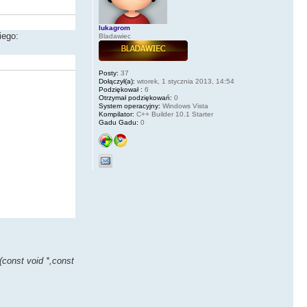
lukagrom
iego:
Bladawiec
Posty:
37
Dołączył(a):
wtorek, 1 stycznia 2013, 14:54
Podziękował :
6
Otrzymał podziękowań:
0
System operacyjny:
Windows Vista
Kompilator:
C++ Builder 10.1 Starter
Gadu Gadu:
0
)(const void *,const