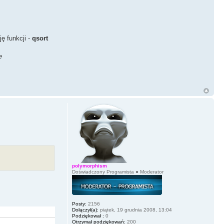
ę funkcji -
qsort
e
polymorphism
Doświadczony Programista ● Moderator
Posty:
2156
Dołączył(a):
piątek, 19 grudnia 2008, 13:04
Podziękował :
0
Otrzymał podziękowań:
200