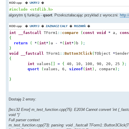
KOD cpp
:
�
UKRYJ
�
#include <stdlib.h>
algorytm tj funkcja -
qsort
. Przekształacając przykład z wyroczni:
http:
KOD cpp
:
�
UKRYJ
�
ZAZNACZ CAŁY
�
ROZWIŃ
�
int
__fastcall
TForm1
::
compare
(
const
void
*
a,
cons
{
return
(
*
(
int
*
)
a
-
*
(
int
*
)
b
)
;
}
void
__fastcall
TForm1
::
Button3Click
(
TObject
*
Sender
{
int
values
[
]
=
{
40, 10, 100, 90, 20, 25
}
;
qsort
(
values, 6,
sizeof
(
int
)
, compare
)
;
}
Dostaję 2 errory:
[bcc32 Error] m_test_function.cpp(75): E2034 Cannot convert 'int (_fastcall
void *)'
Full parser context
m_test_function.cpp(73): parsing: void _fastcall TForm1::Button3Click(T