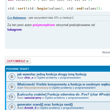
std
::
sort
(
std
::
begin
(
values
)
, std
::
end
(
values
)
)
;
C++ Reference
-
opis wszystkich klas STL-a i funkcji C.
Za ten post autor
polymorphism
otrzymał podziękowanie od:
lukagrom
Wyświe
Odpowiedz
PODOBNE TEMATY
jak wywolac jedną funkcja drugą inną funkcję
Autor
ohio_o
w
Ogólne problemy z programowaniem
Właściwość Visible komponentu a funkcja w osobnym wątku
Autor
Niezarejestrowany
w
Ogólne problemy z programowaniem
[Łańcuchy znaków] Funkcja odwrotna do .Pos? (char APos(in
Autor
samurai-jerry
w
Ogólne problemy z programowaniem
generator srand() oraz funkcja rand()
Autor
Arnold_S
w
Ogólne problemy z programowaniem