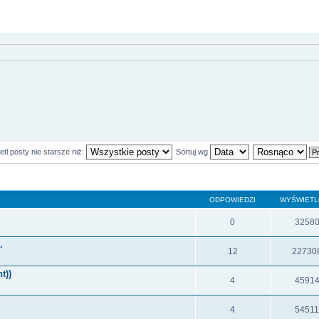
tl posty nie starsze niż:
Sortuj wg
ODPOWIEDZI
WYŚWIET
0
3258
.
12
22730
t))
4
4591
4
5451