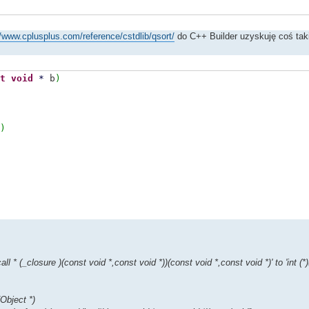
//www.cplusplus.com/reference/cstdlib/qsort/
do C++ Builder uzyskuję coś tak
t
void
*
b
)
)
 * (_closure )(const void *,const void *))(const void *,const void *)' to 'int (*
Object *)