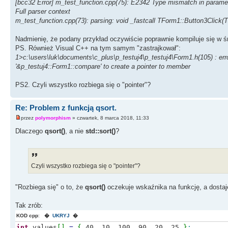
[bcc32 Error] m_test_function.cpp(75): E2342 Type mismatch in parameter '
Full parser context
m_test_function.cpp(73): parsing: void _fastcall TForm1::Button3Click(T
Nadmienię, że podany przykład oczywiście poprawnie kompiluje się w ś
PS. Również Visual C++ na tym samym "zastrajkował":
1>c:\users\luk\documents\c_plus\p_testuj4\p_testuj4\Form1.h(105) : erro
'&p_testuj4::Form1::compare' to create a pointer to member
PS2. Czyli wszystko rozbiega się o "pointer"?
Re: Problem z funkcją qsort.
przez
polymorphism
» czwartek, 8 marca 2018, 11:33
Dlaczego
qsort()
, a nie
std::sort()
?
Czyli wszystko rozbiega się o "pointer"?
"Rozbiega się" o to, że
qsort()
oczekuje wskaźnika na funkcję, a dosta
Tak zrób:
KOD cpp
:
�
UKRYJ
�
int
values
[
]
=
{
40, 10, 100, 90, 20, 25
}
;