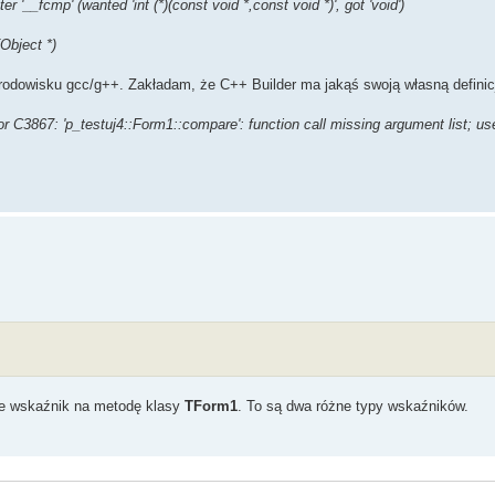
__fcmp' (wanted 'int (*)(const void *,const void *)', got 'void')
Object *)
rodowisku gcc/g++. Zakładam, że C++ Builder ma jakąś swoją własną definicj
r C3867: 'p_testuj4::Form1::compare': function call missing argument list; us
je wskaźnik na metodę klasy
TForm1
. To są dwa różne typy wskaźników.