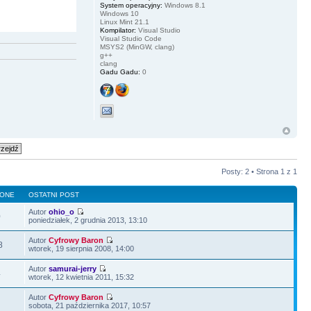
System operacyjny:
Windows 8.1
Windows 10
Linux Mint 21.1
Kompilator:
Visual Studio
Visual Studio Code
MSYS2 (MinGW, clang)
g++
clang
Gadu Gadu:
0
Posty: 2 • Strona
1
z
1
LONE
OSTATNI POST
Autor
ohio_o
0
poniedziałek, 2 grudnia 2013, 13:10
Autor
Cyfrowy Baron
8
wtorek, 19 sierpnia 2008, 14:00
Autor
samurai-jerry
4
wtorek, 12 kwietnia 2011, 15:32
Autor
Cyfrowy Baron
1
sobota, 21 października 2017, 10:57