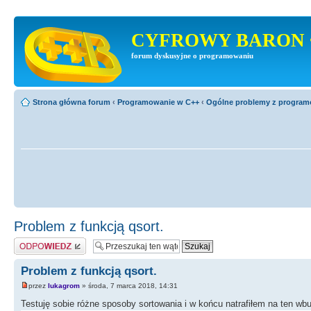
CYFROWY BARON 
forum dyskusyjne o programowaniu
Strona główna forum
‹
Programowanie w C++
‹
Ogólne problemy z progra
Problem z funkcją qsort.
Odpowiedz
Problem z funkcją qsort.
przez
lukagrom
» środa, 7 marca 2018, 14:31
Testuję sobie różne sposoby sortowania i w końcu natrafiłem na ten wb