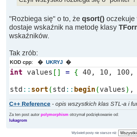
"Rozbiega się" o to, że
qsort()
oczekuje 
dostaje wskaźnik na metodę klasy
TFor
wskaźników.
Tak zrób:
KOD cpp
:
�
UKRYJ
�
int
values
[
]
=
{
40, 10, 100,
std
::
sort
(
std
::
begin
(
values
)
,
C++ Reference
-
opis wszystkich klas STL-a i fu
Za ten post autor
polymorphism
otrzymał podziękowanie od:
lukagrom
Wyświetl posty nie starsze niż: