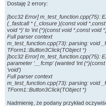
Dostaję 2 errory:
}
;
qsort
(
values, 6,
siz
[bcc32 Error] m_test_function.cpp(75): E
(_fastcall * (_closure )(const void *,const
}
void *)' to 'int (*)(const void *,const void *)
Full parser context
m_test_function.cpp(73): parsing: void _f
TForm1::Button3Click(TObject *)
[bcc32 Error] m_test_function.cpp(75): 
parameter '__fcmp' (wanted 'int (*)(const v
'void')
Full parser context
m_test_function.cpp(73): parsing: void _f
TForm1::Button3Click(TObject *)
Nadmienię, że podany przykład oczywiśc