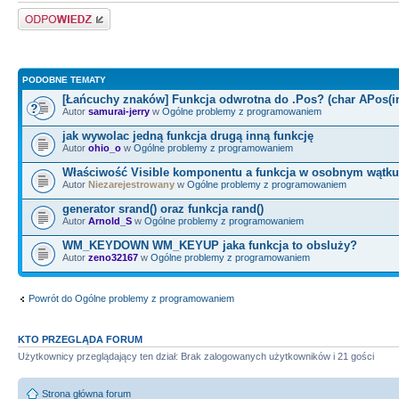
Odpowiedz
PODOBNE TEMATY
[Łańcuchy znaków] Funkcja odwrotna do .Pos? (char APos(in
Autor
samurai-jerry
w
Ogólne problemy z programowaniem
jak wywolac jedną funkcja drugą inną funkcję
Autor
ohio_o
w
Ogólne problemy z programowaniem
Właściwość Visible komponentu a funkcja w osobnym wątku
Autor
Niezarejestrowany
w
Ogólne problemy z programowaniem
generator srand() oraz funkcja rand()
Autor
Arnold_S
w
Ogólne problemy z programowaniem
WM_KEYDOWN WM_KEYUP jaka funkcja to obsluży?
Autor
zeno32167
w
Ogólne problemy z programowaniem
Powrót do Ogólne problemy z programowaniem
KTO PRZEGLĄDA FORUM
Użytkownicy przeglądający ten dział: Brak zalogowanych użytkowników i 21 gości
Strona główna forum