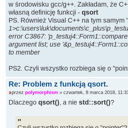
w środowisku gcc/g++. Zakładam, że C+
własną definicję funkcji -
qsort
PS. Również Visual C++ na tym samym "
1>c:\users\luk\documents\c_plus\p_testu
error C3867: 'p_testuj4::Form1::compare':
argument list; use '&p_testuj4::Form1::co
to member
PS2. Czyli wszystko rozbiega się o "poin
Re: Problem z funkcją qsort.
przez
polymorphism
» czwartek, 8 marca 2018, 11:3
Dlaczego
qsort()
, a nie
std::sort()
?
Czyli wszystko rozbiega się o "pointer"?