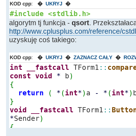
KOD cpp
:
�
UKRYJ
�
#include <stdlib.h>
algorytm tj funkcja -
qsort
. Przekształac
http://www.cplusplus.com/reference/cstdl
uzyskuję coś takiego:
KOD cpp
:
�
UKRYJ
�
ZAZNACZ CAŁY
�
ROZ
int
__fastcall
TForm1
::
compar
const
void
*
b
)
{
return
(
*
(
int
*
)
a
-
*
(
int
*
)
}
void
__fastcall
TForm1
::
Butto
*
Sender
)
{
int
values
[
]
=
{
40, 1