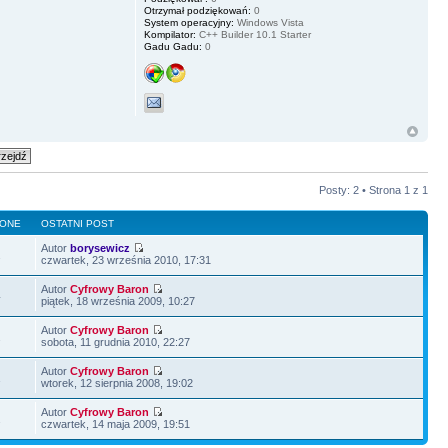
Otrzymał podziękowań:
0
System operacyjny:
Windows Vista
Kompilator:
C++ Builder 10.1 Starter
Gadu Gadu:
0
Posty: 2 • Strona
1
z
1
LONE
OSTATNI POST
Autor
borysewicz
2
czwartek, 23 września 2010, 17:31
Autor
Cyfrowy Baron
4
piątek, 18 września 2009, 10:27
Autor
Cyfrowy Baron
2
sobota, 11 grudnia 2010, 22:27
Autor
Cyfrowy Baron
1
wtorek, 12 sierpnia 2008, 19:02
Autor
Cyfrowy Baron
2
czwartek, 14 maja 2009, 19:51