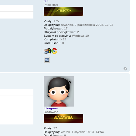
duf
Intelektryk
Posty:
175
Dołączył(a):
czwartek, 9 października 2008, 13:02
Podziękował :
17
Otrzymał podziękowań:
2
System operacyjny:
Windows 10
Kompilator:
XE8
Gadu Gadu:
0
lukagrom
Bladawiec
Posty:
37
Dołączył(a):
wtorek, 1 stycznia 2013, 14:54
Podziękował :
6