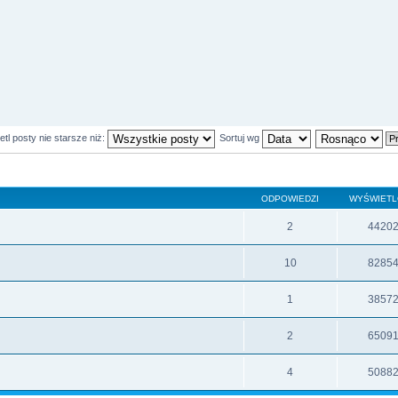
tl posty nie starsze niż:
Sortuj wg
ODPOWIEDZI
WYŚWIET
2
4420
10
8285
1
3857
2
6509
4
5088