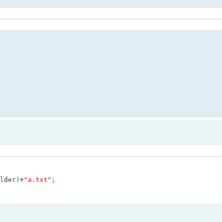
lder
)
+
"a.txt"
;