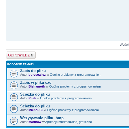
Wyświe
Odpowiedz
PODOBNE TEMATY
Zapis do pliku
Autor
borysewicz
w
Ogólne problemy z programowaniem
Zapis w pliku exe
Autor
Bishamoth
w
Ogólne problemy z programowaniem
Ścieżka do pliku
Autor
Pitek
w
Ogólne problemy z programowaniem
Ścieżka do pliku
Autor
Michal-S2
w
Ogólne problemy z programowaniem
Wczytywanie pliku .bmp
Autor
Matthew
w
Aplikacje multimedialne, graficzne