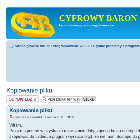
CYFROWY BARON 
forum dyskusyjne o programowaniu
Strona główna forum
‹
Programowanie w C++
‹
Ogólne problemy z progra
Kopiowanie pliku
Odpowiedz
Kopiowanie pliku
przez
duf
» czwartek, 1 marca 2018, 10:33
Witam,
Proszę o pomoc w uzyskaniu rozwiązania dotyczącego braku dostępu do
skopiować do folderu a program wyrzuca błąd, że nie mam dostępu do p