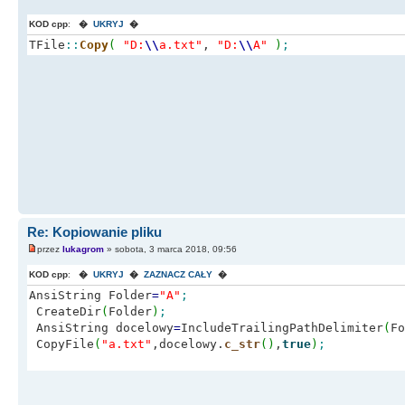
KOD cpp
:
�
UKRYJ
�
TFile
::
Copy
(
"D:
\\
a.txt"
,
"D:
\\
A"
)
;
Re: Kopiowanie pliku
przez
lukagrom
» sobota, 3 marca 2018, 09:56
KOD cpp
:
�
UKRYJ
�
ZAZNACZ CAŁY
�
AnsiString Folder
=
"A"
;
CreateDir
(
Folder
)
;
AnsiString docelowy
=
IncludeTrailingPathDelimiter
(
Fo
CopyFile
(
"a.txt"
,docelowy.
c_str
(
)
,
true
)
;