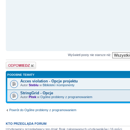
Wyświetl posty nie starsze niż:
Odpowiedz
PODOBNE TEMATY
Acces violation - Opcje projektu
Autor
Steblu
w
Biblioteki i komponenty
StringGrid - Opcje
Autor
Pitek
w
Ogólne problemy z programowaniem
Powrót do Ogólne problemy z programowaniem
KTO PRZEGLĄDA FORUM
Użytkownicy przeglądający ten dział: Brak zalogowanych użytkowników i 16 gości