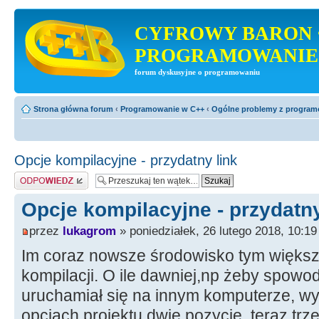
CYFROWY BARON 
PROGRAMOWANIE
forum dyskusyjne o programowaniu
Strona główna forum
‹
Programowanie w C++
‹
Ogólne problemy z progra
Opcje kompilacyjne - przydatny link
Odpowiedz
Opcje kompilacyjne - przydatny
przez
lukagrom
» poniedziałek, 26 lutego 2018, 10:19
Im coraz nowsze środowisko tym większa
kompilacji. O ile dawniej,np żeby spowo
uruchamiał się na innym komputerze, w
opcjach projektu dwie pozycje, teraz trz