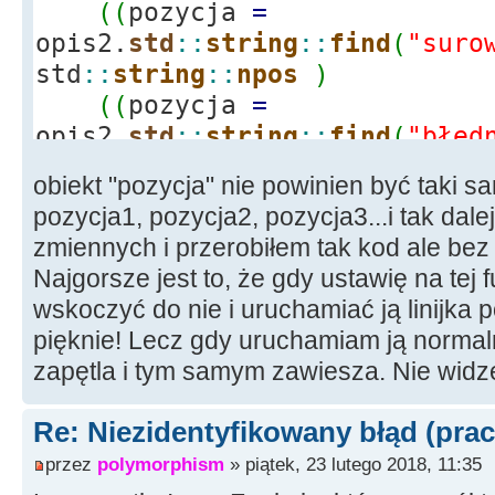
}
(
(
pozycja
=
// poniżej losowanie cech z kontr
opis2.
std
::
string
::
find
(
"suro
przeciwstawnych, np. krasnolud z bujną cz
// nie może mieć cechy "łysy" lub
std
::
string
::
npos
)
kobietą to nie może mieć wąsów!!
(
(
pozycja
=
for
(
int
i
=
0
;
i
<
y
;
i
++
)
//<----- t
nieskończono
opis2.
std
::
string
::
find
(
"błęd
{
std
::
string
::
npos
)
x
=
ostatnio
[
i
]
;
obiekt "pozycja" nie powinien być taki sa
if
(
x
<=
2
(
(
pozycja
=
pozycja1, pozycja2, pozycja3...i tak dal
(
pozycja
=
opis2.
std
::
string
::
find
(
"duży 
opis2.
std
::
string
::
find
(
"gnie
)
zmiennych i przerobiłem tak kod ale bez
std
::
string
::
npos
)
)
Najgorsze jest to, że gdy ustawię na tej 
{
opis2
+
=
"duży nos"
;
wskoczyć do nie i uruchamiać ją linijka p
else
{
--
i
;
}
pięknie! Lecz gdy uruchamiam ją normalni
else
if
(
x
>
2
&&
x
<=
4
)
zapętla i tym samym zawiesza. Nie wid
opis2.
std
::
string
::
find
(
"płaski nos"
)
)
==
{
opis2
+
=
"płaski nos"
;
Re: Niezidentyfikowany błąd (prac
przez
polymorphism
» piątek, 23 lutego 2018, 11:35
else
{
--
i
;
}