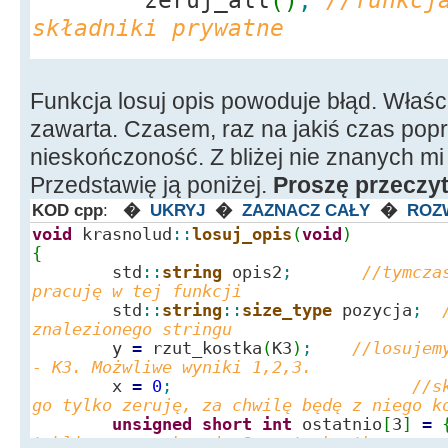
składniki prywatne
//losowanie współczyn
Funkcja losuj opis powoduje błąd. Właściw
losuj_plec
(
)
;
zawarta. Czasem, raz na jakiś czas popr
losuj_wiek
(
)
;
nieskończoność. Z bliżej nie znanych mi
losuj_wzrost
(
)
;
Przedstawię ją poniżej.
Proszę przeczyt
losuj_wlosy
(
)
;
KOD cpp
:
�
UKRYJ
�
ZAZNACZ CAŁY
�
ROZ
losuj_charakter
(
)
;
void
krasnolud
::
losuj_opis
(
void
)
losuj_oczy
(
)
;
{
std
::
string
opis2
;
//tymcza
losuj_opis
(
)
;
//<---
pracuję w tej funkcji
FUNKCJA POWODUJĄCA PIERWSZY B
std
::
string
::
size_type
pozycja
;
znalezionego stringu
//...i jeszcze kilka 
y
=
rzut_kostka
(
K3
)
;
//losujem
wypełniających cechy
- K3. Możwliwe wyniki 1,2,3.
x
=
0
;
//s
}
go tylko zeruję, za chwilę będę z 
unsigned
short
int
ostatnio
[
3
]
=
tablica- przechowuje 3 rzuty kostką.