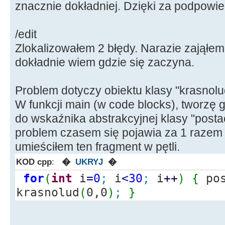
znacznie dokładniej. Dzięki za podpowie
/edit
Zlokalizowałem 2 błędy. Narazie zająłe
dokładnie wiem gdzie się zaczyna.
Problem dotyczy obiektu klasy "krasnolu
W funkcji main (w code blocks), tworzę 
do wskaźnika abstrakcyjnej klasy "postać
problem czasem się pojawia za 1 razem 
umieściłem ten fragment w pętli.
KOD cpp
:
�
UKRYJ
�
for
(
int
i
=
0
;
i
<
30
;
i
++
)
{
po
krasnolud
(
0,0
)
;
}