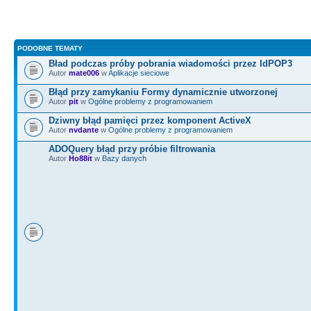
(
(
pozycja
=
opis2.
std
::
string
std
::
string
::
npos
)
&&
PODOBNE TEMATY
(
(
pozycja
=
opis2.
std
::
string
Bład podczas próby pobrania wiadomości przez IdPOP3
std
::
string
::
npos
)
)
Autor
mate006
w
Aplikacje sieciowe
Błąd przy zamykaniu Formy dynamicznie utworzonej
{
opis2
+
=
"wklęsłe oczodoły"
;
Autor
pit
w
Ogólne problemy z programowaniem
Dziwny błąd pamięci przez komponent ActiveX
else
{
--
i
;
}
Autor
nvdante
w
Ogólne problemy z programowaniem
ADOQuery błąd przy próbie filtrowania
else
if
(
x
>
60
&&
x
<=
62
)
Autor
Ho88it
w
Bazy danych
opis2.
std
::
string
::
find
(
"blada cera"
)
)
==
{
opis2
+
=
"bardzo blada cera"
;
else
{
--
i
;
}
else
if
(
x
>
62
&&
x
<=
64
)
opis2.
std
::
string
::
find
(
"ciepłe"
)
)
==
std
&&
(
(
pozycja
=
opis2.
std
::
string