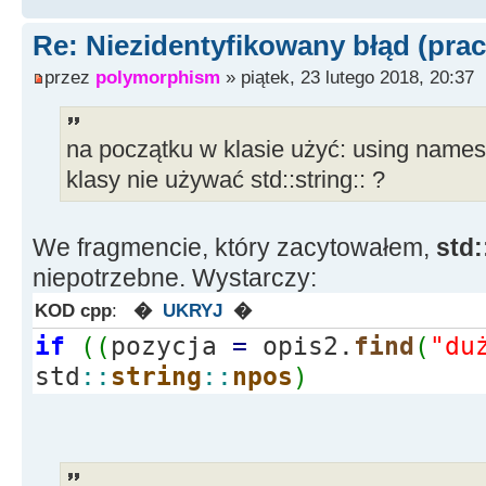
else
{
--
i
;
}
Re: Niezidentyfikowany błąd (prac
przez
polymorphism
» piątek, 23 lutego 2018, 20:37
else
if
(
x
>
24
&&
x
<=
26
)
opis2.
std
::
string
::
find
(
"dobrze zbudowany
{
opis2
+
=
"dobrze zbudowany"
;
na początku w klasie użyć: using namesp
klasy nie używać std::string:: ?
else
{
--
i
;
}
else
if
(
x
>
26
&&
x
<=
28
)
opis2.
std
::
string
::
find
(
"duży brzuch"
)
)
=
We fragmencie, który zacytowałem,
std:
niepotrzebne. Wystarczy:
{
opis2
+
=
"duży brzuch"
;
KOD cpp
:
�
UKRYJ
�
else
{
--
i
;
}
if
(
(
pozycja
=
opis2.
find
(
"du
else
if
(
x
>
28
&&
x
<=
30
)
std
::
string
::
npos
)
opis2.
std
::
string
::
find
(
"wąsko rozst.oczy
{
opis2
+
=
"wąsko rozst.oczy"
;
else
{
--
i
;
}