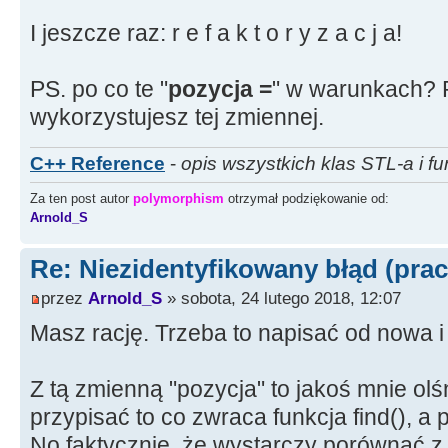
}
{
opis2
+
=
"odstające uszy"
;
I jeszcze raz: r e f a k t o r y z a c j a!
}
else
{
--
i
;
}
PS. po co te "
pozycja =
" w warunkach? P
else
if
(
x
>
54
&&
x
<=
56
)
opis2.
std
::
string
::
find
(
"pulchna warga"
)
)
wykorzystujesz tej zmiennej.
&&
C++ Reference
-
opis wszystkich klas STL-a i fu
(
(
pozycja
=
opis2.
std
::
string
std
::
string
::
npos
)
)
Za ten post autor
polymorphism
otrzymał podziękowanie od:
Arnold_S
{
opis2
+
=
"pulchna warga"
;
else
{
--
i
;
}
Re: Niezidentyfikowany błąd (prac
przez
Arnold_S
» sobota, 24 lutego 2018, 12:07
else
if
(
x
>
56
&&
x
<=
58
)
opis2.
std
::
string
::
find
(
"surowa twarz"
)
)
Masz rację. Trzeba to napisać od nowa i
&&
(
(
pozycja
=
opis2.
std
::
string
Z tą zmienną "pozycja" to jakoś mnie olśn
std
::
string
::
npos
)
&&
przypisać to co zwraca funkcja find(), 
(
(
pozycja
=
opis2.
std
::
string
No faktycznie, że wystarczy porównać z 