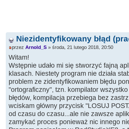
Niezidentyfikowany błąd (pra
przez
Arnold_S
» środa, 21 lutego 2018, 20:50
Witam!
Wstępnie udało mi się stworzyć fajną ap
klasach. Niestety program nie działa st
problem ze zidentyfikowaniem błędu poni
"ortograficzny", tzn. kompilator wszystk
błędów, kompilacja przebiega bez zastr
wciskam główny przycisk "LOSUJ POSTAĆ
od czasu do czasu...ale nie zawsze apli
zamykać proces ponieważ nic innego nie 