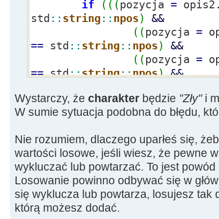
{
opis2
+
=
"kurza kl.piersiowa"
;
if
(
(
(
pozycja
=
opis2
std
::
string
::
npos
)
&&
else
{
--
i
;
}
(
(
pozycja
=
op
else
if
(
x
>
50
&&
x
<=
52
)
==
std
::
string
::
npos
)
&&
opis2.
std
::
string
::
find
(
"smutna twarz"
)
)
(
(
pozycja
=
op
&&
==
std
::
string
::
npos
)
&&
(
(
pozycja
=
opis2.
std
::
string
(
charakter
!
=
std
::
string
::
npos
)
&&
Wystarczy, że
charakter
będzie
"Zły"
i m
<--- !!!
(
(
pozycja
=
opis2.
std
::
string
W sumie sytuacja podobna do błędu, kt
(
(
pozycja
=
op
std
::
string
::
npos
)
&&
==
std
::
string
::
npos
)
)
(
(
pozycja
=
opis2.
std
::
string
Nie rozumiem, dlaczego uparłeś się, że
{
std
::
string
::
npos
)
)
wartości losowe, jeśli wiesz, że pewne 
...
{
opis2
+
=
"smutna twarz"
;
wykluczać lub powtarzać. To jest powód
}
Losowanie powinno odbywać się w głównej
else
{
--
i
;
}
else
się wyklucza lub powtarza, losujesz tak d
{
else
if
(
x
>
52
&&
x
<=
54
)
którą możesz dodać.
opis2.
std
::
string
::
find
(
"odstające uszy"
)
--
i
;