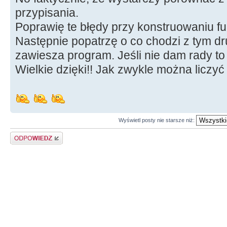
std
::
string
::
npos
)
przypisania.
(
(
pozycja
=
opis2.
std
::
string
Poprawię te błędy przy konstruowaniu fu
std
::
string
::
npos
)
&&
Następnie popatrzę o co chodzi z tym dr
(
(
pozycja
=
opis2.
std
::
string
zawiesza program. Jeśli nie dam rady t
std
::
string
::
npos
)
&&
Wielkie dzięki!! Jak zwykle można liczyć
(
(
pozycja
=
opis2.
std
::
string
std
::
string
::
npos
)
&&
(
(
pozycja
=
opis2.
std
::
string
std
::
string
::
npos
)
&&
Wyświetl posty nie starsze niż:
(
(
pozycja
=
opis2.
std
::
string
Odpowiedz
std
::
string
::
npos
)
)
{
opis2
+
=
"surowa twarz"
;
else
{
--
i
;
}
else
if
(
x
>
58
&&
x
<=
60
)
opis2.
std
::
string
::
find
(
"wklęsłe"
)
)
==
st
&&