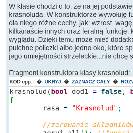
W klasie chodzi o to, że na jej podstawie
krasnoluda. W konstruktorze wywołuję fun
dla niego różne cechy, jak: wzrost, wagę, 
kilkanaście innych oraz feralną funkcję, 
wyglądu. Dzięki temu może mieć dodatk
pulchne policzki albo jedno oko, które s
jego umiejętności strzeleckie...nie chcę 
Fragment konstruktora klasy krasnolud:
KOD cpp
:
�
UKRYJ
�
ZAZNACZ CAŁY
�
ROZ
krasnolud
(
bool
dod1
=
false
,
{
rasa
=
"Krasnolud"
;
//zerowanie składnikó
zeruj_all
(
)
;
//funkcj