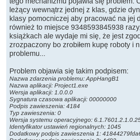
tego mechanizmu pojawia się problem. Cz
leżący wewnątrz jednej z klas, gdzie dy
klasy pomocniczej aby pracować na jej 
również to miejsce 9348593845938 razy
książkach ale wydaje mi się, że jest zgo
zrozpaczony bo zrobiłem kupę roboty i ni
problemu...
Problem objawia się takim podpisem:
Nazwa zdarzenia problemu: AppHangB1
Nazwa aplikacji: Project1.exe
Wersja aplikacji: 1.0.0.0
Sygnatura czasowa aplikacji: 00000000
Podpis zawieszenia: 4184
Typ zawieszenia: 0
Wersja systemu operacyjnego: 6.1.7601.2.1.0.2
Identyfikator ustawień regionalnych: 1045
Dodatkowy podpis zawieszenia 1: 41844279f