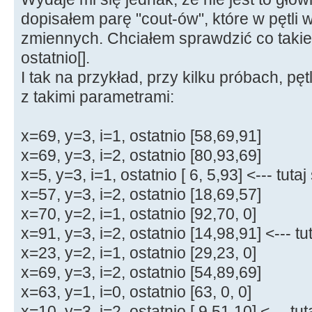
opis2.
std
::
string
::
find
(
"sarnie"
)
)
==
std
&&
dopisałem parę "cout-ów", które w pętli 
zmiennych. Chciałem sprawdzić co takieg
(
(
pozycja
=
opis2.
std
::
string
std
::
string
::
npos
)
)
ostatnio[].
I tak na przykład, przy kilku próbach, p
{
opis2
+
=
"sarnie oczy"
;
z takimi parametrami:
else
{
--
i
;
}
else
if
(
x
>
38
&&
x
<=
40
)
x=69, y=3, i=1, ostatnio [58,69,91]
opis2.
std
::
string
::
find
(
"łysy"
)
)
==
std
::
x=69, y=3, i=2, ostatnio [80,93,69]
&&
x=5, y=3, i=1, ostatnio [ 6, 5,93] <--- tut
(
(
pozycja
=
opis2.
std
::
string
x=57, y=3, i=2, ostatnio [18,69,57]
std
::
string
::
npos
)
)
x=70, y=2, i=1, ostatnio [92,70, 0]
{
opis2
+
=
"kręcone włosy"
;
x=91, y=3, i=2, ostatnio [14,98,91] <--- t
x=23, y=2, i=1, ostatnio [29,23, 0]
else
{
--
i
;
}
x=69, y=3, i=2, ostatnio [54,89,69]
else
if
(
x
>
40
&&
x
<=
42
)
x=63, y=1, i=0, ostatnio [63, 0, 0]
opis2.
std
::
string
::
find
(
"łysy"
)
)
==
std
::
&&
x=10, y=3, i=2, ostatnio [ 9,51,10] <--- t