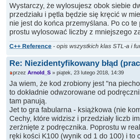
Wystarczy, że wylosujesz obok siebie dw
{
opis2
+
=
"gniewne czoło"
;
przedziału i pętla będzie się kręcić w mi
nie jest do końca przemyślana. Po co te 
else
{
--
i
;
}
prostu wylosować liczby z mniejszego z
else
if
(
x
>
12
&&
x
<=
14
)
opis2.
std
::
string
::
find
(
"oko mniejsze"
)
)
C++ Reference
-
opis wszystkich klas STL-a i fu
{
opis2
+
=
"jedno oko mniejsze"
;
Re: Niezidentyfikowany błąd (prac
else
{
--
i
;
}
przez
Arnold_S
» piątek, 23 lutego 2018, 14:39
else
if
(
x
>
14
&&
x
<=
16
)
Ja wiem, że kod zrobiony jest "na piecho
opis2.
std
::
string
::
find
(
"owłosione dłonie
&&
to dokładnie odwzorowane od podręcznika
tam panują.
(
plec
!
=
"K"
)
Jet to gra fabularna - książkowa (nie k
{
opis2
+
=
"owłosione dłonie"
;
}
Cechy, które widzisz i przedziały liczb 
else
{
--
i
;
}
zerżnięte z podręcznika. Poprostu w rea
ręki kości K100 (wynik od 1 do 100) i to
else
if
(
x
>
16
&&
x
<=
18
)