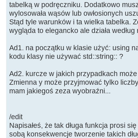
opis2.
std
::
string
::
find
(
"pokaźne uszy"
)
)
tabelką w podręczniku. Dodatkowo musz
wylosowała wąsów lub owłosionych us
{
opis2
+
=
"pokaźne uszy"
;
Stąd tyle warunków i ta wielka tabelka. 
else
{
--
i
;
}
wygląda to elegancko ale działa według 
else
if
(
x
>
18
&&
x
<=
20
)
opis2.
std
::
string
::
find
(
"mruganie"
)
)
==
s
Ad1. na początku w klasie użyć: using n
{
opis2
+
=
"częste mruganie"
;
kodu klasy nie używać std::string:: ?
else
{
--
i
;
}
Ad2. kurcze w jakich przypadkach może 
else
if
(
x
>
20
&&
x
<=
22
)
Zmienna y może przyjmować tylko liczby 
opis2.
std
::
string
::
find
(
"gładka cera"
)
)
=
mam jakiegoś zeza wyobraźni...
opis2
+
=
"gładka cera"
;
{
--
i
;
}
/edit
else
if
(
x
>
22
&&
x
<=
24
)
Napisałeś, że tak długa funkcja prosi się
opis2.
std
::
string
::
find
(
"rozst.oczy"
)
)
==
sobą konsekwencje tworzenie takich dług
{
opis2
+
=
"szer.rozst.oczy"
;