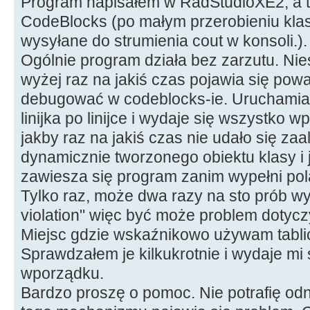
Program napisałem w RadStudioXE2, a 
CodeBlocks (po małym przerobieniu klas 
wysyłane do strumienia cout w konsoli.).
Ogólnie program działa bez zarzutu. Nie
wyżej raz na jakiś czas pojawia się po
debugować w codeblocks-ie. Uruchamia
linijka po linijce i wydaje się wszystko 
jakby raz na jakiś czas nie udało się za
dynamicznie tworzonego obiektu klasy i
zawiesza się program zanim wypełni pola
Tylko raz, może dwa razy na sto prób w
violation" więc być może problem dotycz
Miejsc gdzie wskaźnikowo używam tabli
Sprawdzałem je kilkukrotnie i wydaje mi 
wporządku.
Bardzo proszę o pomoc. Nie potrafię od