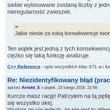
else
siebie wylosowane zostaną liczby z jedn
{
wlosy
=
"brak"
;
nieregularność zwieszek.
--
i
;
else
{
--
i
;
}
}
else
if
(
x
>
34
&&
x
<=
36
)
...
opis2.
std
::
string
::
find
(
"łysy"
)
)
==
std
::
Jakie niesie za sobą konsekwencje tworz
&&
(
(
pozycja
=
opis2.
std
::
string
Ten wątek jest jedną z tych konsekwencji
std
::
string
::
npos
)
&&
ciężko się taką funkcję analizuje.
(
(
pozycja
=
opis2.
std
::
string
std
::
string
::
npos
)
&&
C++ Reference
-
opis wszystkich klas STL-a i fu
(
(
pozycja
=
opis2.
std
::
string
std
::
string
::
npos
)
)
Re: Niezidentyfikowany błąd (prac
{
opis2
+
=
"bardzo dł.włosy"
;
przez
Arnold_S
» piątek, 23 lutego 2018, 22:56
Kurcze masz rację! Patrzyłem na tą pętlę
else
{
--
i
;
}
się wszystko okej.
else
if
(
x
>
36
&&
x
<=
38
)
Wydaje mi się jednak, że nie jest to głó