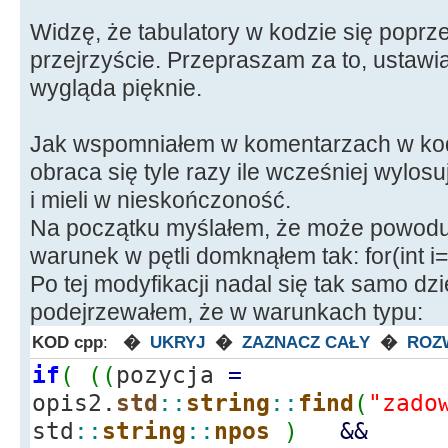
Widzę, że tabulatory w kodzie się poprze
//wypełniam tablicę rzutami kostk
był inny
przejrzyście. Przepraszam za to, ustawi
for
(
int
i
=
0
;
i
<
y
;
i
++
)
wygląda pięknie.
{
if
(
i
==
0
)
{
ostatnio
[
0
]
if
(
i
==
1
)
Jak wspomniałem w komentarzach w kodzi
{
do
{
ostatnio
[
1
]
=
obraca się tyle razy ile wcześniej wylos
while
(
ostatnio
[
1
]
i mieli w nieskończoność.
}
if
(
i
==
2
)
Na początku myślałem, że może powodu
{
warunek w pętli domknąłem tak: for(int i=0
ostatnio
[
2
]
=
rzut
if
(
(
ostatnio
[
2
]
Po tej modyfikacji nadal się tak samo dz
(
ostatnio
[
2
]
!
=
ostatnio
[
0
]
)
)
podejrzewałem, że w warunkach typu:
{
continue
;
}
else
KOD cpp
:
�
UKRYJ
�
ZAZNACZ CAŁY
�
ROZ
{
if
(
(
(
pozycja
=
ostatnio
[
--
i
;
opis2.
std
::
string
::
find
(
"zado
}
std
::
string
::
npos
)
&&
}