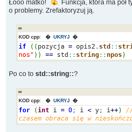
Łooo matko!
Funkcja, która ma pół ty
else
if
(
x
>
4
&&
x
<=
6
)
opis2.
std
::
string
::
find
(
"wysokie czoło"
)
)
o problemy. Zrefaktoryzuj ją.
{
opis2
+
=
"wysokie czoło"
;
else
{
--
i
;
}
KOD cpp
:
�
UKRYJ
�
else
if
(
x
>
6
&&
x
<=
8
)
if
(
(
pozycja
=
opis2.
std
::
str
opis2.
std
::
string
::
find
(
"haczykowaty"
)
)
=
nos"
)
)
==
std
::
string
::
npos
)
{
opis2
+
=
"haczykowaty nos"
;
else
{
--
i
;
}
Po co to
std::string::
?
else
if
(
x
>
8
&&
x
<=
10
)
(
pozycja
=
opis2.
std
::
string
::
find
(
"pulch
std
::
string
::
npos
)
KOD cpp
:
�
UKRYJ
�
{
opis2
+
=
"pulchne policzki"
;
for
(
int
i
=
0
;
i
<
y
;
i
++
)
/
else
{
--
i
;
}
czasem obraca się w nieskończ
else
if
(
x
>
10
&&
x
<=
12
)
opis2.
std
::
string
::
find
(
"gniewne czoło"
)
)