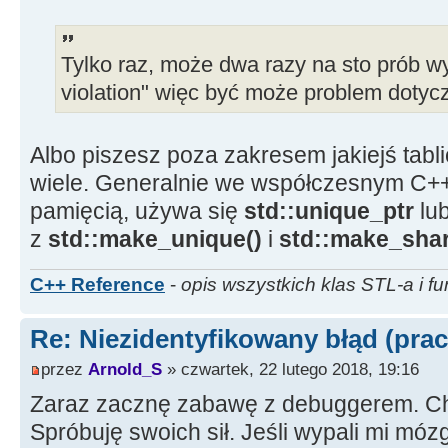
Tylko raz, może dwa razy na sto prób w
violation" więc być może problem dotyc
Albo piszesz poza zakresem jakiejś tab
wiele. Generalnie we współczesnym C++ 
pamięcią, używa się
std::unique_ptr
lu
z
std::make_unique()
i
std::make_shar
C++ Reference
-
opis wszystkich klas STL-a i fu
Re: Niezidentyfikowany błąd (prac
przez
Arnold_S
» czwartek, 22 lutego 2018, 19:16
Zaraz zacznę zabawę z debuggerem. Ch
Spróbuję swoich sił. Jeśli wypali mi móz