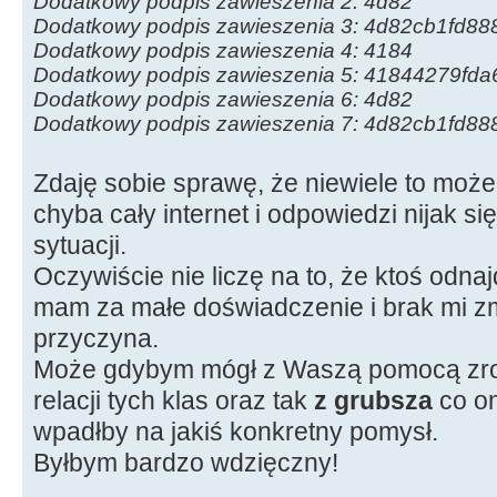
Dodatkowy podpis zawieszenia 2: 4d82
Dodatkowy podpis zawieszenia 3: 4d82cb1fd
Dodatkowy podpis zawieszenia 4: 4184
Dodatkowy podpis zawieszenia 5: 41844279f
Dodatkowy podpis zawieszenia 6: 4d82
Dodatkowy podpis zawieszenia 7: 4d82cb1fd
Zdaję sobie sprawę, że niewiele to mo
chyba cały internet i odpowiedzi nijak się
sytuacji.
Oczywiście nie liczę na to, że ktoś odna
mam za małe doświadczenie i brak mi z
przyczyna.
Może gdybym mógł z Waszą pomocą zrob
relacji tych klas oraz tak
z grubsza
co on
wpadłby na jakiś konkretny pomysł.
Byłbym bardzo wdzięczny!