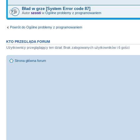
std
::
string
::
npos
)
&&
Bład w grze [System Error code 87]
(
(
pozycja
=
opis2.
std
::
string
Autor
szosti
w
Ogólne problemy z programowaniem
std
::
string
::
npos
)
Powrót do Ogólne problemy z programowaniem
(
charakter
!
=
"Zły"
)
&&
KTO PRZEGLĄDA FORUM
Użytkownicy przeglądający ten dział: Brak zalogowanych użytkowników i 6 gości
(
(
pozycja
=
opis2.
std
::
string
std
::
string
::
npos
)
)
Strona główna forum
{
opis2
+
=
"ciepłe spojrzenie"
;
else
{
--
i
;
}
else
if
(
x
>
64
&&
x
<=
66
)
opis2.
std
::
string
::
find
(
"z bliznami"
)
)
==
&&
(
(
pozycja
=
opis2.
std
::
string
std
::
string
::
npos
)
&&
(
(
pozycja
=
opis2.
std
::
string