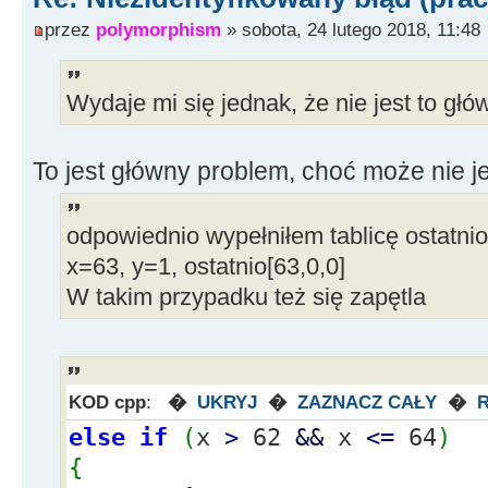
&&
przez
polymorphism
» sobota, 24 lutego 2018, 11:48
(
plec
!
=
"K"
)
Wydaje mi się jednak, że nie jest to gł
&&
(
(
pozycja
=
opis2.
std
::
string
std
::
string
::
npos
)
)
To jest główny problem, choć może nie j
{
opis2
+
=
"łysiejący"
;
odpowiednio wypełniłem tablicę ostatnio
else
{
--
i
;
}
x=63, y=1, ostatnio[63,0,0]
else
if
(
x
>
46
&&
x
<=
48
)
W takim przypadku też się zapętla
opis2.
std
::
string
::
find
(
"garbienie"
)
)
==
s
{
opis2
+
=
"garbienie się"
;
else
{
--
i
;
}
KOD cpp
:
�
UKRYJ
�
ZAZNACZ CAŁY
�
else
if
(
x
>
48
&&
x
<=
50
)
else
if
(
x
>
62
&&
x
<=
64
)
opis2.
std
::
string
::
find
(
"kurza kl."
)
)
==
s
{