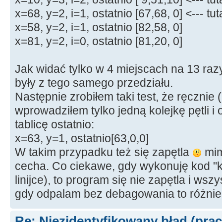
x=68, y=2, i=1, ostatnio [67,68, 0] <--- t
(
(
pozycja
=
opis2.
std
::
string
==
std
::
string
::
npos
)
)
x=58, y=2, i=1, ostatnio [82,58, 0]
x=81, y=2, i=0, ostatnio [81,20, 0]
{
opis2
+
=
"wypadające włosy"
;
else
{
--
i
;
}
Jak widać tylko w 4 miejscach na 13 razy,
else
if
(
x
>
42
&&
x
<=
44
)
były z tego samego przedziału.
opis2.
std
::
string
::
find
(
"mądre"
)
)
==
std
:
Następnie zrobiłem taki test, że ręcznie
&&
wprowadziłem tylko jedną kolejkę pętli 
(
(
pozycja
=
opis2.
std
::
string
tablicę ostatnio:
std
::
string
::
npos
)
&&
x=63, y=1, ostatnio[63,0,0]
(
(
pozycja
=
opis2.
std
::
string
W takim przypadku też się zapętla
mim
std
::
string
::
npos
)
)
cecha. Co ciekawe, gdy wykonuję kod "kr
{
opis2
+
=
"mądre oczy"
;
linijce), to program się nie zapętla i wsz
gdy odpalam bez debagowania to różnie 
else
{
--
i
;
}
else
if
(
x
>
44
&&
x
<=
46
)
Re: Niezidentyfikowany błąd (prac
opis2.
std
::
string
::
find
(
"łysy"
)
)
==
std
::