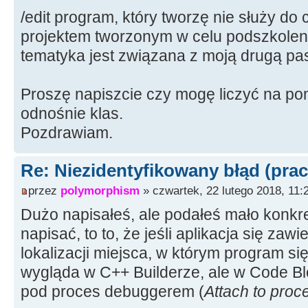
/edit program, który tworzę nie służy do
projektem tworzonym w celu podszkoleni
tematyka jest związana z moją drugą pa
Proszę napiszcie czy mogę liczyć na pom
odnośnie klas.
Pozdrawiam.
Re: Niezidentyfikowany błąd (prac
przez
polymorphism
» czwartek, 22 lutego 2018, 11:
Dużo napisałeś, ale podałeś mało konk
napisać, to to, że jeśli aplikacja się zaw
lokalizacji miejsca, w którym program się 
wygląda w C++ Builderze, ale w Code B
pod proces debuggerem (
Attach to proc