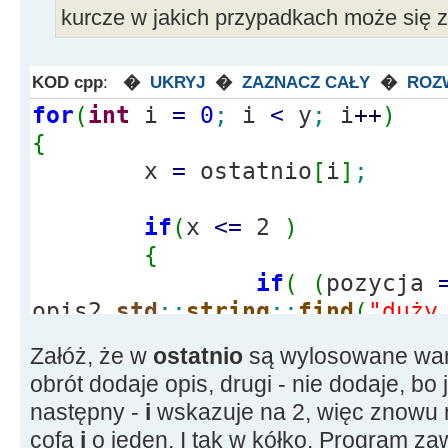
kurcze w jakich przypadkach może się z
else
if
(
x
>
30
&&
x
<=
32
)
opis2.
std
::
string
::
find
(
"koślawe"
)
)
==
st
{
opis2
+
=
"koślawe kolana"
;
KOD cpp
:
�
UKRYJ
�
ZAZNACZ CAŁY
�
ROZ
for
(
int
i
=
0
;
i
<
y
;
i
++
)
else
{
--
i
;
}
{
else
if
(
x
>
32
&&
x
<=
34
)
x
=
ostatnio
[
i
]
;
opis2.
std
::
string
::
find
(
"włosy"
)
)
==
std
:
(
(
pozycja
=
opis2.
std
::
string
if
(
x
<=
2
)
std
::
string
::
npos
)
&&
{
(
plec
!
=
"K"
)
if
(
(
pozycja
opis2.
std
::
string
::
find
(
"duży
&&
std
::
string
::
npos
)
(
(
pozycja
=
opis2.
std
::
string
Załóż, że w
ostatnio
są wylosowane warto
{
std
::
string
::
npos
)
)
obrót dodaje opis, drugi - nie dodaje, bo 
opis
{
opis2
+
=
"łysy"
;
następny -
i
wskazuje na 2, więc znowu n
}
cofa
i
o jeden. I tak w kółko. Program za
wlosy.
std
::
string
::
clear
(
)
;