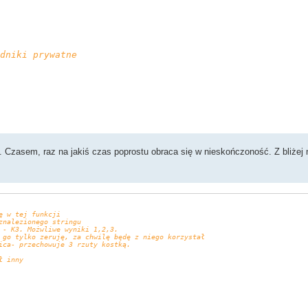
dniki prywatne
ta. Czasem, raz na jakiś czas poprostu obraca się w nieskończoność. Z bliżej
OWODUJĄCA PIERWSZY BŁĄD!!
jących cechy
ę w tej funkcji
znalezionego stringu
 - K3. Możwliwe wyniki 1,2,3.
utaj go tylko zeruję, za chwilę będę z niego korzystał
ica- przechowuje 3 rzuty kostką.
ł inny