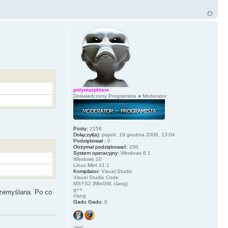
polymorphism
Doświadczony Programista ● Moderator
Posty:
2156
Dołączył(a):
piątek, 19 grudnia 2008, 13:04
Podziękował :
0
Otrzymał podziękowań:
200
System operacyjny:
Windows 8.1
Windows 10
Linux Mint 21.1
Kompilator:
Visual Studio
Visual Studio Code
MSYS2 (MinGW, clang)
g++
przemyślana. Po co
clang
Gadu Gadu:
0