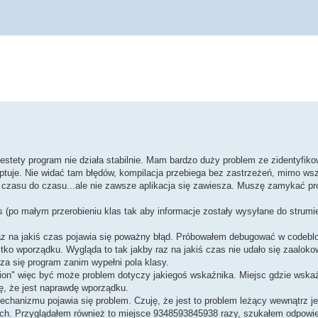
iestety program nie działa stabilnie. Mam bardzo duży problem ze zidentyfik
ceptuje. Nie widać tam błędów, kompilacja przebiega bez zastrzeżeń, mimo ws
czasu do czasu...ale nie zawsze aplikacja się zawiesza. Muszę zamykać pr
po małym przerobieniu klas tak aby informacje zostały wysyłane do strumi
raz na jakiś czas pojawia się poważny błąd. Próbowałem debugować w codeblo
stko wporządku. Wygląda to tak jakby raz na jakiś czas nie udało się zaalok
a się program zanim wypełni pola klasy.
ation" więc być może problem dotyczy jakiegoś wskaźnika. Miejsc gdzie ws
ię, że jest naprawdę wporządku.
chanizmu pojawia się problem. Czuję, że jest to problem leżący wewnątrz jed
ych. Przyglądałem również to miejsce 9348593845938 razy, szukałem odpowi