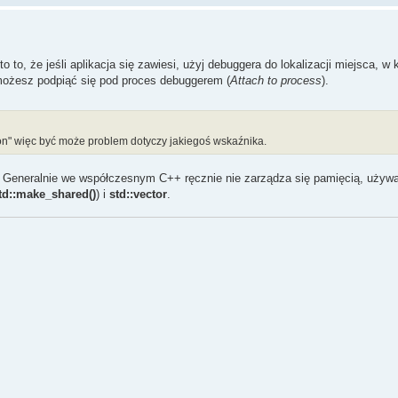
to, że jeśli aplikacja się zawiesi, użyj debuggera do lokalizacji miejsca, w
 możesz podpiąć się pod proces debuggerem (
Attach to process
).
ion" więc być może problem dotyczy jakiegoś wskaźnika.
. Generalnie we współczesnym C++ ręcznie nie zarządza się pamięcią, używa
td::make_shared()
) i
std::vector
.