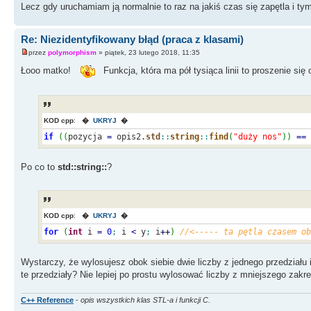
Lecz gdy uruchamiam ją normalnie to raz na jakiś czas się zapętla i 
else
if
(
x
>
12
&&
x
<=
14
)
{
if
(
(
pozycja
=
opis
Re: Niezidentyfikowany błąd (praca z klasami)
else
if
(
x
>
14
&&
x
<=
16
)
{
if
(
(
(
pozycja
=
opi
przez
polymorphism
» piątek, 23 lutego 2018, 11:35
Łooo matko!
Funkcja, która ma pół tysiąca linii to proszenie się 
else
if
(
x
>
16
&&
x
<=
18
)
{
if
(
(
pozycja
=
opis
KOD cpp
:
�
UKRYJ
�
else
if
(
x
>
18
&&
x
<=
20
)
{
if
(
(
pozycja
=
opis
if
(
(
pozycja
=
opis2.
std
::
string
::
find
(
"duży nos"
)
)
==
else
if
(
x
>
20
&&
x
<=
22
)
{
if
(
(
pozycja
=
opis
{
opi
Po co to
std::string::
?
else
else
if
(
x
>
22
&&
x
<=
24
)
{
if
(
(
pozycja
=
opis
else
if
(
x
>
24
&&
x
<=
26
)
{
if
(
(
pozycja
=
opis
KOD cpp
:
�
UKRYJ
�
for
(
int
i
=
0
;
i
<
y
;
i
++
)
//<----- ta pętla czasem ob
else
if
(
x
>
26
&&
x
<=
28
)
{
if
(
(
pozycja
=
opis
Wystarczy, że wylosujesz obok siebie dwie liczby z jednego przedziału 
te przedziały? Nie lepiej po prostu wylosować liczby z mniejszego zakr
else
if
(
x
>
28
&&
x
<=
30
)
{
if
(
(
pozycja
=
opis
C++ Reference
-
opis wszystkich klas STL-a i funkcji C.
else
if
(
x
>
30
&&
x
<=
32
)
{
if
(
(
pozycja
=
opis