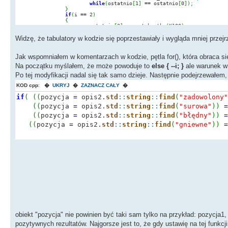
while
(
ostatnio
[
1
]
==
ostatnio
[
0
]
)
;
}
if
(
i
==
2
)
{
ostatnio
[
2
]
=
rzut_kostka
(
K100
)
;
if
(
(
ostatnio
[
2
]
!
=
ostatnio
[
1
]
)
&&
(
ostatnio
{
continue
;
}
Widzę, że tabulatory w kodzie się poprzestawiały i wygląda mniej przej
else
{
ostatnio
[
2
]
=
rzut_kostka
(
K100
)
;
Jak wspomniałem w komentarzach w kodzie, pętla for(), która obraca się
--
i
;
Na początku myślałem, że może powoduje to
}
else { --i; }
ale warunek w p
}
Po tej modyfikacji nadal się tak samo dzieje. Następnie podejrzewałem
}
// poniżej losowanie cech z kontrolą wystapnienia dwóch przec
KOD cpp
:
�
UKRYJ
�
ZAZNACZ CAŁY
�
// nie może mieć cechy "łysy" lub też jeśli psotać jest kobie
for
(
int
i
=
0
;
i
<
y
;
i
++
)
//<----- ta pętla czasem
if
(
(
(
pozycja
=
opis2.
std
::
string
::
find
(
"zadowolony"
{
x
=
ostatnio
[
i
]
;
(
(
pozycja
=
opis2.
std
::
string
::
find
(
"surowa"
)
)
=
if
(
x
<=
2
)
{
if
(
(
(
pozycja
=
opis2.
std
::
string
::
find
(
"błędny"
)
)
=
(
(
pozycja
=
opis2.
std
::
string
::
find
(
"gniewne"
)
)
=
else
if
(
x
>
2
&&
x
<=
4
)
{
if
(
(
pozycja
=
opis
else
if
(
x
>
4
&&
x
<=
6
)
{
if
(
(
pozycja
=
opis
else
if
(
x
>
6
&&
x
<=
8
)
{
if
(
(
pozycja
=
opis
else
if
(
x
>
8
&&
x
<=
10
)
{
if
(
(
pozyc
obiekt "pozycja" nie powinien być taki sam tylko na przykład: pozycja1,
else
if
(
x
>
10
&&
x
<=
12
)
{
if
(
(
pozycja
=
opis
pozytywnych rezultatów. Najgorsze jest to, że gdy ustawię na tej funkcji