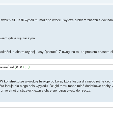
oich sił. Jeśli wypali mi mózg to wrócę i wyłożę problem znacznie dokładni
 wiem gdzie się zaczyna.
wskaźnika abstrakcyjnej klasy "postać". Z uwagi na to, że problem czasem si
asnolud
(
0,0
)
;
}
W konstruktorze wywołuję funkcje po kolei, które losują dla niego różne cechy
 która losuje dla niego opis wyglądu. Dzięki temu może mieć dodatkowe cechy 
 umiejętności strzeleckie...nie chcę się rozpisywać, do rzeczy.