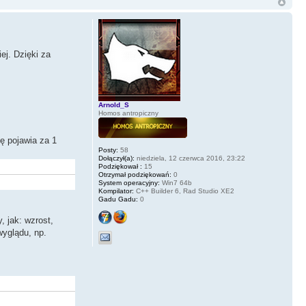
ej. Dzięki za
Arnold_S
Homos antropiczny
ę pojawia za 1
Posty:
58
Dołączył(a):
niedziela, 12 czerwca 2016, 23:22
Podziękował :
15
Otrzymał podziękowań:
0
System operacyjny:
Win7 64b
Kompilator:
C++ Builder 6, Rad Studio XE2
Gadu Gadu:
0
, jak: wzrost,
wyglądu, np.