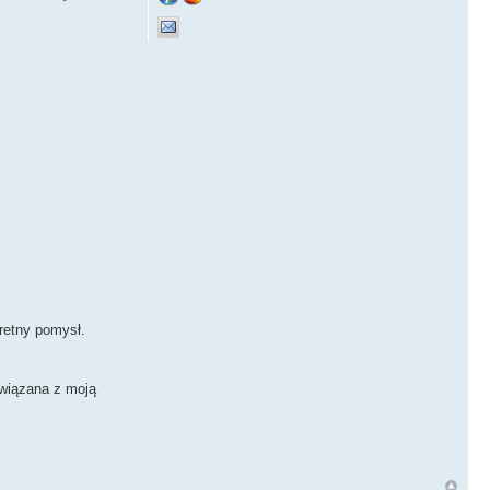
retny pomysł.
związana z moją