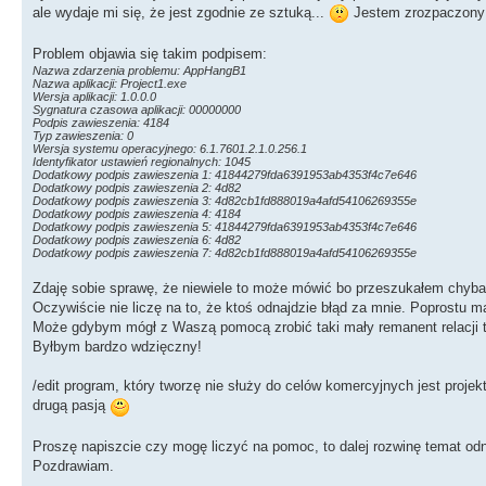
ale wydaje mi się, że jest zgodnie ze sztuką...
Jestem zrozpaczony bo
Problem objawia się takim podpisem:
Nazwa zdarzenia problemu: AppHangB1
Nazwa aplikacji: Project1.exe
Wersja aplikacji: 1.0.0.0
Sygnatura czasowa aplikacji: 00000000
Podpis zawieszenia: 4184
Typ zawieszenia: 0
Wersja systemu operacyjnego: 6.1.7601.2.1.0.256.1
Identyfikator ustawień regionalnych: 1045
Dodatkowy podpis zawieszenia 1: 41844279fda6391953ab4353f4c7e646
Dodatkowy podpis zawieszenia 2: 4d82
Dodatkowy podpis zawieszenia 3: 4d82cb1fd888019a4afd54106269355e
Dodatkowy podpis zawieszenia 4: 4184
Dodatkowy podpis zawieszenia 5: 41844279fda6391953ab4353f4c7e646
Dodatkowy podpis zawieszenia 6: 4d82
Dodatkowy podpis zawieszenia 7: 4d82cb1fd888019a4afd54106269355e
Zdaję sobie sprawę, że niewiele to może mówić bo przeszukałem chyba cał
Oczywiście nie liczę na to, że ktoś odnajdzie błąd za mnie. Poprostu
Może gdybym mógł z Waszą pomocą zrobić taki mały remanent relacji t
Byłbym bardzo wdzięczny!
/edit program, który tworzę nie służy do celów komercyjnych jest proj
drugą pasją
Proszę napiszcie czy mogę liczyć na pomoc, to dalej rozwinę temat odn
Pozdrawiam.