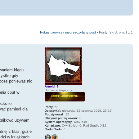
Pokaż pierwszy nieprzeczytany post
• Posty: 9 • Strona
1
z
1
owaniem błędu
zystko gdy
oces ponieważ nic
Arnold_S
Homos antropiczny
enia cout w
cks-ie.
Posty:
58
ować pamięci dla
Dołączył(a):
niedziela, 12 czerwca 2016, 23:22
Podziękował :
15
Otrzymał podziękowań:
0
kaźnikowo używam
System operacyjny:
Win7 64b
Kompilator:
C++ Builder 6, Rad Studio XE2
Gadu Gadu:
0
nej z klas, gdzie
edzi w książkach