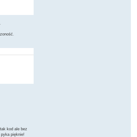
.
czoność.
 tak kod ale bez
 pyka pięknie!