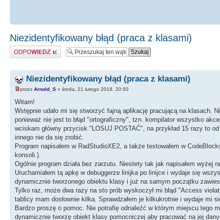
Niezidentyfikowany błąd (praca z klasami)
Odpowiedz
Niezidentyfikowany błąd (praca z klasami)
przez
Arnold_S
» środa, 21 lutego 2018, 20:50
Witam!
Wstępnie udało mi się stworzyć fajną aplikację pracującą na klasach. N
ponieważ nie jest to błąd "ortograficzny", tzn. kompilator wszystko ak
wciskam główny przycisk "LOSUJ POSTAĆ", na przykład 15 razy to od 
innego nie da się zrobić.
Program napisałem w RadStudioXE2, a także testowałem w CodeBlocks (
konsoli.).
Ogólnie program działa bez zarzutu. Niestety tak jak napisałem wyżej 
Uruchamiałem tą apkę w debuggerze linijka po linijce i wydaje się wszy
dynamicznie tworzonego obiektu klasy i już na samym początku zawiesz
Tylko raz, może dwa razy na sto prób wyskoczył mi błąd "Access viol
tablicy mam dosłownie kilka. Sprawdzałem je kilkukrotnie i wydaje mi s
Bardzo proszę o pomoc. Nie potrafię odnaleźć w którym miejscu tego me
dynamicznie tworzę obiekt klasy pomocniczej aby pracować na jej dan