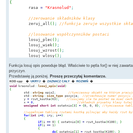
{
rasa
=
"Krasnolud"
;
//zerowanie składników klasy
zeruj_all
(
)
;
//funkcja zeruje wszystkie skła
//losowanie współczynników postaci
losuj_plec
(
)
;
losuj_wiek
(
)
;
losuj_wzrost
(
)
;
losuj_wlosy
(
)
;
losuj_charakter
(
)
;
Funkcja losuj opis powoduje błąd. Właściwie to pętla for() w niej zawar
losuj_oczy
(
)
;
przyczyn.
losuj_opis
(
)
;
//<------- TO JEST FUNKCJA P
Przedstawię ją poniżej.
Proszę przeczytaj komentarze.
//...i jeszcze kilka innych funkcji wypełnia
KOD cpp
:
�
UKRYJ
�
ZAZNACZ CAŁY
�
ROZWIŃ
�
}
void
krasnolud
::
losuj_opis
(
void
)
{
std
::
string
opis2
;
//tymczasowy obiekt na którym pracuj
std
::
string
::
size_type
pozycja
;
//przechowuje numer pozycji 
y
=
rzut_kostka
(
K3
)
;
//losujemy ile ta postać ma mieć cech
x
=
0
;
//składnik prywatny klasy t
unsigned
short
int
ostatnio
[
3
]
=
{
0, 0, 0
}
;
//tymczasowa tabl
//wypełniam tablicę rzutami kostką pilnując aby każdy rzut by
for
(
int
i
=
0
;
i
<
y
;
i
++
)
{
if
(
i
==
0
)
{
ostatnio
[
0
]
=
rzut_kostka
(
K100
)
;
}
if
(
i
==
1
)
{
do
{
ostatnio
[
1
]
=
rzut_kostka
(
K100
)
;
}