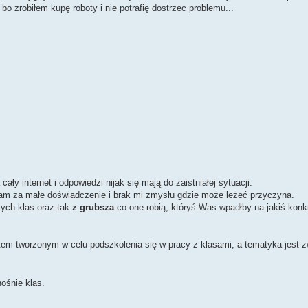
 zrobiłem kupę roboty i nie potrafię dostrzec problemu...
y internet i odpowiedzi nijak się mają do zaistniałej sytuacji.
 mam za małe doświadczenie i brak mi zmysłu gdzie może leżeć przyczyna.
ych klas oraz tak
z grubsza
co one robią, któryś Was wpadłby na jakiś konk
ektem tworzonym w celu podszkolenia się w pracy z klasami, a tematyka jest 
ośnie klas.