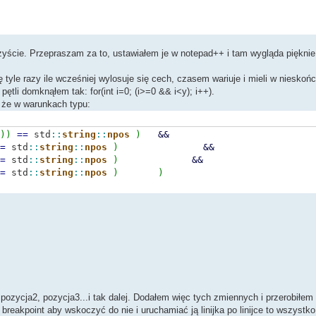
[
2
]
!
=
ostatnio
[
0
]
)
)
rzyście. Przepraszam za to, ustawiałem je w notepad++ i tam wygląda pięknie
 tyle razy ile wcześniej wylosuje się cech, czasem wariuje i mieli w nieskoń
ętli domknąłem tak: for(int i=0; (i>=0 && i<y); i++).
, że w warunkach typu:
iwstawnych, np. krasnolud z bujną czupryną
tą to nie może mieć wąsów!!
 obraca się w nieskończoność
)
)
==
std
::
string
::
npos
)
&&
=
std
::
string
::
npos
)
&&
(
pozycja
=
opis2.
std
::
string
::
find
(
"duży nos"
)
)
==
std
::
string
::
npos
)
=
std
::
string
::
npos
)
&&
{
opis2
+
=
"duży nos"
;
}
else
{
--
i
;
}
}
=
std
::
string
::
npos
)
)
2.
std
::
string
::
find
(
"płaski nos"
)
)
==
std
::
string
::
npos
)
{
opis2
+
=
"płaski nos"
;
}
else
{
--
i
;
}
}
2.
std
::
string
::
find
(
"wysokie czoło"
)
)
==
std
::
string
::
npos
)
{
opis2
+
=
"wysokie czoło"
;
}
else
{
--
i
;
}
}
2.
std
::
string
::
find
(
"haczykowaty"
)
)
==
std
::
string
::
npos
)
{
opis2
+
=
"haczykowaty nos"
;
}
else
{
--
i
;
}
}
ja
=
opis2.
std
::
string
::
find
(
"pulchne policzki"
)
)
==
std
::
string
::
npos
)
{
opis2
+
=
"pulchne policzki"
;
}
else
{
--
i
;
}
}
 pozycja2, pozycja3...i tak dalej. Dodałem więc tych zmiennych i przerobiłem
2.
std
::
string
::
find
(
"gniewne czoło"
)
)
==
std
::
string
::
npos
)
 breakpoint aby wskoczyć do nie i uruchamiać ją linijka po linijce to wszystko
{
opis2
+
=
"gniewne czoło"
;
}