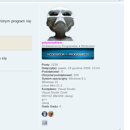
 którym program się
polymorphism
Doświadczony Programista ● Moderator
 się
Posty:
2156
Dołączył(a):
piątek, 19 grudnia 2008, 13:04
Podziękował :
0
Otrzymał podziękowań:
200
System operacyjny:
Windows 8.1
Windows 10
Linux Mint 21.1
Kompilator:
Visual Studio
Visual Studio Code
MSYS2 (MinGW, clang)
g++
clang
Gadu Gadu:
0