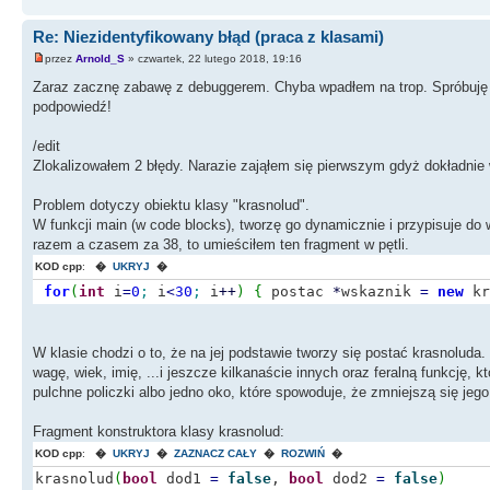
Re: Niezidentyfikowany błąd (praca z klasami)
przez
Arnold_S
» czwartek, 22 lutego 2018, 19:16
Zaraz zacznę zabawę z debuggerem. Chyba wpadłem na trop. Spróbuję sw
podpowiedź!
/edit
Zlokalizowałem 2 błędy. Narazie zająłem się pierwszym gdyż dokładnie
Problem dotyczy obiektu klasy "krasnolud".
W funkcji main (w code blocks), tworzę go dynamicznie i przypisuje do 
razem a czasem za 38, to umieściłem ten fragment w pętli.
KOD cpp
:
�
UKRYJ
�
for
(
int
i
=
0
;
i
<
30
;
i
++
)
{
postac
*
wskaznik
=
new
kr
W klasie chodzi o to, że na jej podstawie tworzy się postać krasnoluda. 
wagę, wiek, imię, ...i jeszcze kilkanaście innych oraz feralną funkcję,
pulchne policzki albo jedno oko, które spowoduje, że zmniejszą się jego
Fragment konstruktora klasy krasnolud:
KOD cpp
:
�
UKRYJ
�
ZAZNACZ CAŁY
�
ROZWIŃ
�
krasnolud
(
bool
dod1
=
false
,
bool
dod2
=
false
)