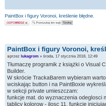
PaintBox i figury Voronoi, kreślenie błędne.
Odpowiedz
PaintBox i figury Voronoi, kreś
przez
lukagrom
» środa, 17 stycznia 2018, 12:49
Tłumaczę programik z książki o Visual 
Builder.
W skrócie TrackaBarem wybieram warto
wciskając button i na PaintBoxie wykreśl
w sekcji private umieszczam:
funkcje mat. do wyznaczenia odeglosci 
tablicy kolorow - ilosc 11, funkcje inicjuj