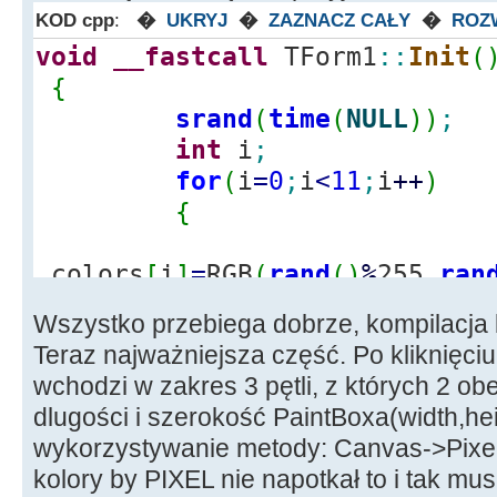
KOD cpp
:
�
UKRYJ
�
ZAZNACZ CAŁY
�
ROZ
void
__fastcall
TForm1
::
Init
(
{
srand
(
time
(
NULL
)
)
;
int
i
;
for
(
i
=
0
;
i
<
11
;
i
++
)
{
colors
[
i
]
=
RGB
(
rand
(
)
%
255,
ran
}
Wszystko przebiega dobrze, kompilacja
}
Teraz najważniejsza część. Po kliknięci
wchodzi w zakres 3 pętli, z których 2 o
float
__fastcall
TForm1
::
dist
dlugości i szerokość PaintBoxa(width,heig
a,
int
b,
int
c,
int
d
)
wykorzystywanie metody: Canvas->Pixel. 
{
kolory by PIXEL nie napotkał to i tak m
float
value
;