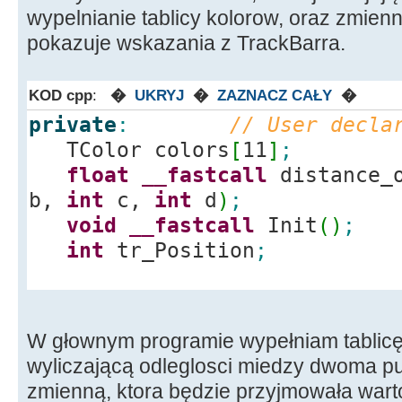
wypelnianie tablicy kolorow, oraz zmienn
pokazuje wskazania z TrackBarra.
KOD cpp
:
�
UKRYJ
�
ZAZNACZ CAŁY
�
private
:
// User decla
TColor colors
[
11
]
;
float
__fastcall
distance_o
b,
int
c,
int
d
)
;
void
__fastcall
Init
(
)
;
int
tr_Position
;
W głownym programie wypełniam tablicę 
wyliczającą odleglosci miedzy dwoma pu
zmienną, ktora będzie przyjmowała wart