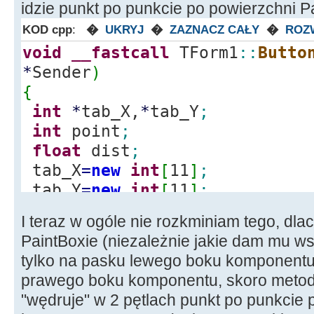
idzie punkt po punkcie po powierzchni P
value
=
sqrt
(
1.
*
(
(
a
-
c
)
*
KOD cpp
:
�
UKRYJ
�
ZAZNACZ CAŁY
�
ROZ
d
)
)
)
;
void
__fastcall
TForm1
::
Butto
return
value
;
*
Sender
)
}
{
void
__fastcall
TForm1
::
FormC
int
*
tab_X,
*
tab_Y
;
*
Sender
)
int
point
;
{
float
dist
;
Init
(
)
;
tab_X
=
new
int
[
11
]
;
tr_Position
=
TrackBar1
-
>
Posit
tab_Y
=
new
int
[
11
]
;
Label3
-
>
Caption
=
IntToStr
(
tr_
}
I teraz w ogóle nie rozkminiam tego, dl
int
i,j,k,x_Width,y_Height
;
//---------------------------
PaintBoxie (niezależnie jakie dam mu ws
for
(
i
=
0
;
i
<
tr_Position
;
i
++
)
----------------------------
tylko na pasku lewego boku komponentu
{
prawego boku komponentu, skoro metod
x_Width
=
1
+
rand
(
)
%
PaintBox1
-
void
__fastcall
TForm1
::
Track
"wędruje" w 2 pętlach punkt po punkcie 
y_Height
=
1
+
rand
(
)
%
PaintBox1
*
Sender
)