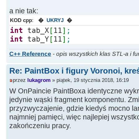
{
a nie tak:
poi
KOD cpp
:
�
UKRYJ
�
int
tab_X
[
11
]
;
dist
=
distance_of_Points
(
i,j,
int
tab_Y
[
11
]
;
}
}
C++ Reference
-
opis wszystkich klas STL-a i fu
PaintBox1
-
[
j
]
=
colors
[
point
]
;
Re: PaintBox i figury Voronoi, kre
przez
lukagrom
» piątek, 19 stycznia 2018, 16:19
W OnPaincie PaintBoxa identyczne wykr
jedynie wąski fragment komponentu. Zm
}
przyzwyczajenie, gdzie kiedyś mocno l
}
najmniej pamięci, więc najlepiej wszyst
zakończeniu pracy.
delete
tab_Y
;
delete
tab_X
;