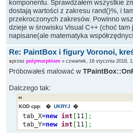
komponentu. Sprawdzałem wszystkie zmi
tab_X
[
i
]
=
x_Width
;
{
dostają wartości z zakresu rand()%, i ta
tab_Y
[
i
]
=
y_Height
;
tr_Position
=
TrackBar1
-
>
Posi
przekroczonych zakresów. Powinno wszys
Label3
-
>
Caption
=
IntToStr
(
tr
dzieje w śrowisku Visual C++ (choć tam j
}
}
napisane(ale matematyka współrzędnych
for
(
i
=
0
;
i
<
PaintBox1
-
>
Width
;
i
{
Re: PaintBox i figury Voronoi, kre
przez
polymorphism
» czwartek, 18 stycznia 2018, 1
for
(
j
=
0
;
j
<
PaintBox1
-
Próbowałeś malować w
TPaintBox::On
{
Dalczego tak:
dist
=
30000
for
(
k
=
0
;
k
<
{
KOD cpp
:
�
UKRYJ
�
tab_X
=
new
int
[
11
]
;
if
(
distance_of_Points
(
i,j,ta
tab_Y
=
new
int
[
11
]
;
<
dist
)