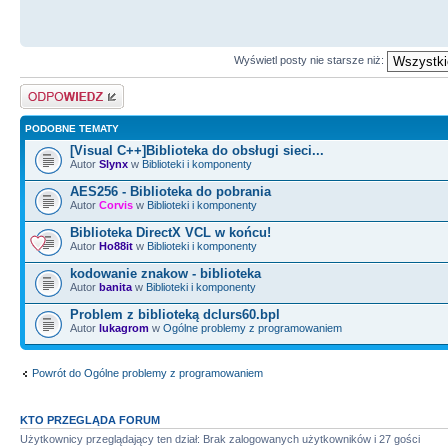
Wyświetl posty nie starsze niż:
Odpowiedz
PODOBNE TEMATY
[Visual C++]Biblioteka do obsługi sieci...
Autor
Slynx
w
Biblioteki i komponenty
AES256 - Biblioteka do pobrania
Autor
Corvis
w
Biblioteki i komponenty
Biblioteka DirectX VCL w końcu!
Autor
Ho88it
w
Biblioteki i komponenty
kodowanie znakow - biblioteka
Autor
banita
w
Biblioteki i komponenty
Problem z biblioteką dclurs60.bpl
Autor
lukagrom
w
Ogólne problemy z programowaniem
Powrót do Ogólne problemy z programowaniem
KTO PRZEGLĄDA FORUM
Użytkownicy przeglądający ten dział: Brak zalogowanych użytkowników i 27 gości