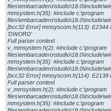
files\embarcadero\studio\18.0\include\
mmsystem.h(35): #include c:\program
files\embarcadero\studio\18.0\include
[bcc32 Error] mmsyscom.h(113): E2344 Ea
'DWORD'
Full parser context
v_mmsystem.h(2): #include c:\program
files\embarcadero\studio\18.0\include\
mmsystem.h(35): #include c:\program
files\embarcadero\studio\18.0\include
[bcc32 Error] mmsyscom.h(114): E2139 D
Full parser context
v_mmsystem.h(2): #include c:\program
files\embarcadero\studio\18.0\include\
mmsystem.h(35): #include c:\program
files\embarcadero\studio\18.0\include