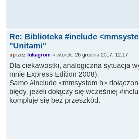
Re: Biblioteka #include <mmsystem
"Unitami"
przez
lukagrom
» wtorek, 26 grudnia 2017, 12:17
Dla ciekawostki, analogiczna sytuacja w
mnie Express Edition 2008).
Samo #include <mmsystem.h> dołączon
błędy, jeżeli dołączy się wcześniej #inc
kompluje się bez przeszkód.