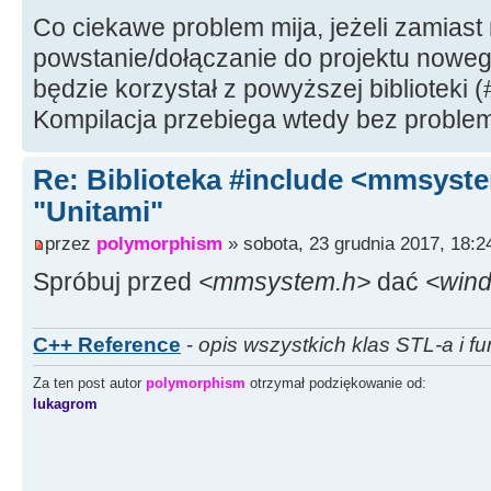
Co ciekawe problem mija, jeżeli zamiast
powstanie/dołączanie do projektu nowego 
będzie korzystał z powyższej biblioteki
Kompilacja przebiega wtedy bez proble
Re: Biblioteka #include <mmsystem
"Unitami"
przez
polymorphism
» sobota, 23 grudnia 2017, 18:2
Spróbuj przed
<mmsystem.h>
dać
<win
C++ Reference
-
opis wszystkich klas STL-a i fu
Za ten post autor
polymorphism
otrzymał podziękowanie od:
lukagrom