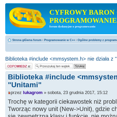
CYFROWY BARON 
PROGRAMOWANIE
forum dyskusyjne o programowaniu
Strona główna forum
‹
Programowanie w C++
‹
Ogólne problemy z progra
Biblioteka #include <mmsystem.h> nie działa z 
Odpowiedz
Biblioteka #include <mmsystem
"Unitami"
przez
lukagrom
» sobota, 23 grudnia 2017, 15:12
Trochę w kategorii ciekawostek niż prob
Tworząc nowy unit (New->Unit), gdzie c
się zewnętrzna klasy i funkcje, nie można