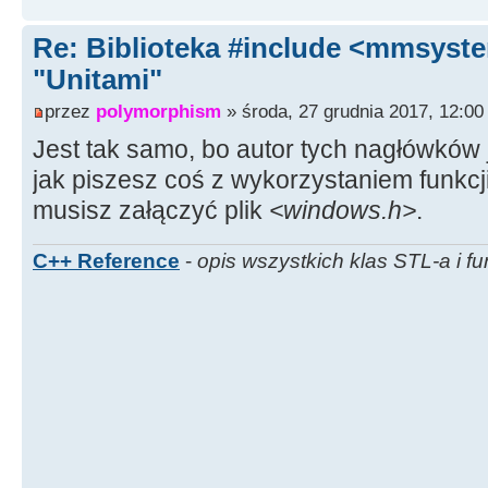
Re: Biblioteka #include <mmsystem
"Unitami"
przez
polymorphism
» środa, 27 grudnia 2017, 12:00
Jest tak samo, bo autor tych nagłówków j
jak piszesz coś z wykorzystaniem funkcj
musisz załączyć plik
<windows.h>
.
C++ Reference
-
opis wszystkich klas STL-a i fu