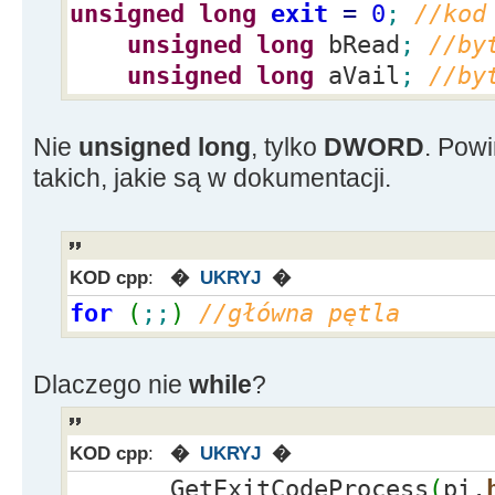
HANDLE write_stdout,read_st
unsigned
long
exit
=
0
;
//kod
handles
unsigned
long
bRead
;
//by
unsigned
long
aVail
;
//by
if
(
IsWinNT
(
)
)
//sec
WINDOWSA (Windows NT)
Nie
unsigned long
, tylko
DWORD
. Pow
{
takich, jakie są w dokumentacji.
InitializeSecurityDescriptor
SetSecurityDescripto
KOD cpp
:
�
UKRYJ
�
NULL
,
false
)
;
for
(
;;
)
//główna pętla
sa.
lpSecurityDescr
}
else
sa.
lpSecurityDescripto
Dlaczego nie
while
?
sa.
nLength
=
sizeof
(
SECURIT
sa.
bInheritHandle
=
true
;
KOD cpp
:
�
UKRYJ
�
dziedziczenie handles
GetExitCodeProcess
(
pi.