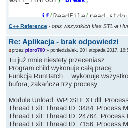
WAIT_TIMEOUT
)
break
;
if
(
ReadFile
(
read_stdo
std
::
min
(
aVail, 1023
)
,
&
bRea
C++ Reference
-
opis wszystkich klas STL-a i fu
break
;
Re: Aplikacja - brak odpowiedzi
/* tu przetwarzasz to
przez
pioro700
» poniedziałek, 20 listopada 2017, 16:
Tu już mnie niestety przeceniasz ...
Application
-
>
ProcessM
Program child wykonuje całą pracę
}
Funkcja RunBatch ... wykonuje wszystko
bufora, zakańcza trzy procesy
Module Unload: WPDSHEXT.dll. Process
Thread Exit: Thread ID: 3484. Process 
Thread Exit: Thread ID: 24764. Process
Thread Exit: Thread ID: 7156. Process 