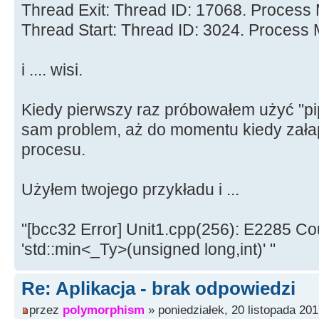
Thread Exit: Thread ID: 17068. Process
Thread Start: Thread ID: 3024. Process
i .... wisi.
Kiedy pierwszy raz próbowałem użyć "pi
sam problem, aż do momentu kiedy zała
procesu.
Użyłem twojego przykładu i ...
"[bcc32 Error] Unit1.cpp(256): E2285 Cou
'std::min<_Ty>(unsigned long,int)' "
Re: Aplikacja - brak odpowiedzi
przez
polymorphism
» poniedziałek, 20 listopada 201