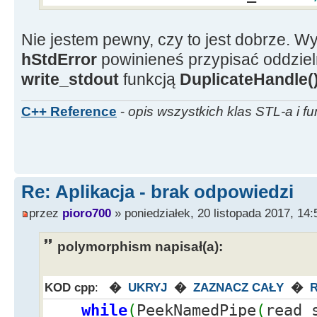
while
(
pos
>
{
Nie jestem pewny, czy to jest dobrze. Wy
Ekra
hStdError
powinieneś przypisać oddziel
>
Add
(
mess.
SubString
(
1, pos
-
1
)
write_stdout
funkcją
DuplicateHandle(
mes
pos
)
;
C++ Reference
-
opis wszystkich klas STL-a i fu
pos
}
if
(
!
mess.
Is
{
Re: Aplikacja - brak odpowiedzi
Ekra
przez
pioro700
» poniedziałek, 20 listopada 2017, 14:
}
}
polymorphism napisał(a):
}
}
KOD cpp
:
�
UKRYJ
�
ZAZNACZ CAŁY
�
CloseHandle
(
pi.
hThread
)
;
while
(
PeekNamedPipe
(
read_