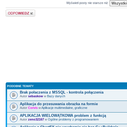
Wyświetl posty nie starsze niż:
Odpowiedz
PODOBNE TEMATY
Brak połaczenia z MSSQL - kontrola połączenia
Autor
sebaskow
w
Bazy danych
Aplikacja do przesuwania obrazka na formie
Autor
Corvis
w
Aplikacje multimedialne, graficzne
APLIKACJA WIELOWĄTKOWA problem z funkcją
Autor
zeno32167
w
Ogólne problemy z programowaniem