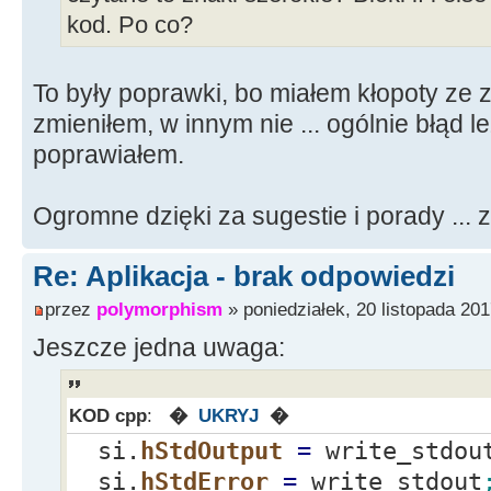
}
kod. Po co?
if
(
!
mess.
Is
{
To były poprawki, bo miałem kłopoty ze
Ekra
zmieniłem, w innym nie ... ogólnie błąd le
>
Add
(
mess
)
;
poprawiałem.
}
Ogromne dzięki za sugestie i porady ... 
bzero
(
buf
)
;
// czy
}
Re: Aplikacja - brak odpowiedzi
}
przez
polymorphism
» poniedziałek, 20 listopada 201
else
{
Jeszcze jedna uwaga:
ReadFile
(
read_stdout,buf,1023
KOD cpp
:
�
UKRYJ
�
mess
=
Stri
si.
hStdOutput
=
write_stdou
pos
=
mess.
si.
hStdError
=
write_stdout