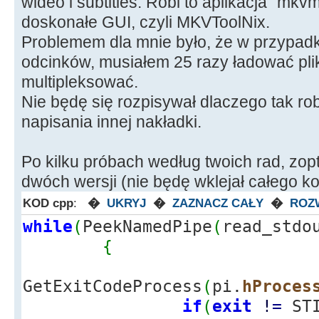
wideo i subtitles. Robi to aplikacja "mkvm
doskonałe GUI, czyli MKVToolNix.
Problemem dla mnie było, że w przypadku 
odcinków, musiałem 25 razy ładować pliki,
multipleksować.
Nie będę się rozpisywał dlaczego tak ro
napisania innej nakładki.
Po kilku próbach według twoich rad, zo
dwóch wersji (nie będę wklejał całego ko
KOD cpp
:
�
UKRYJ
�
ZAZNACZ CAŁY
�
ROZ
while
(
PeekNamedPipe
(
read_stdo
{
GetExitCodeProcess
(
pi.
hProces
if
(
exit
!
=
STI