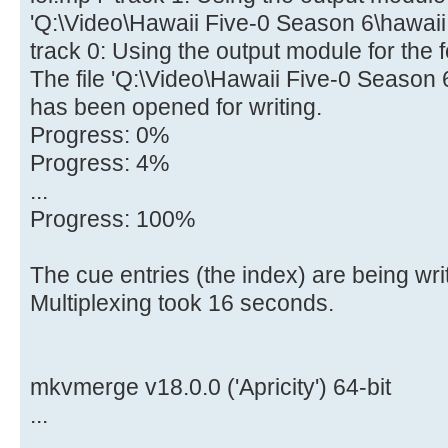
if
(
!
mess.
IsEm
'Q:\Video\Hawaii Five-0 Season 6\hawaii.f
{
track 0: Using the output module for the fo
Ekra
The file 'Q:\Video\Hawaii Five-0 Season
}
has been opened for writing.
Progress: 0%
bzero
(
buf
)
;
Progress: 4%
...
Application
-
>
Progress: 100%
}
while
(
exit
!
=
STILL_
The cue entries (the index) are being writ
CloseHandle
(
pi.
hThread
)
;
Multiplexing took 16 seconds.
CloseHandle
(
pi.
hProcess
)
;
CloseHandle
(
write_stdout
)
;
CloseHandle
(
read_stdout
)
;
mkvmerge v18.0.0 ('Apricity') 64-bit
...
...