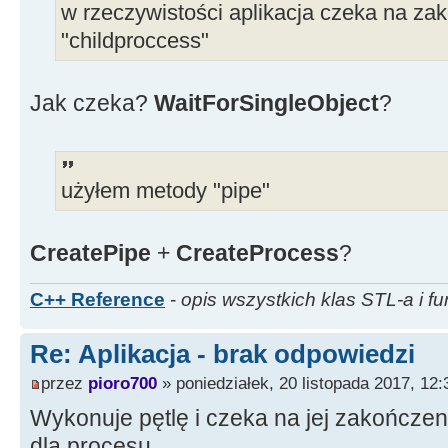
w rzeczywistości aplikacja czeka na zak
"childproccess"
Jak czeka?
WaitForSingleObject
?
użyłem metody "pipe"
CreatePipe
+
CreateProcess
?
C++ Reference
-
opis wszystkich klas STL-a i fu
Re: Aplikacja - brak odpowiedzi
przez
pioro700
» poniedziałek, 20 listopada 2017, 12:
Wykonuje pętlę i czeka na jej zakończeni
dla procesu.