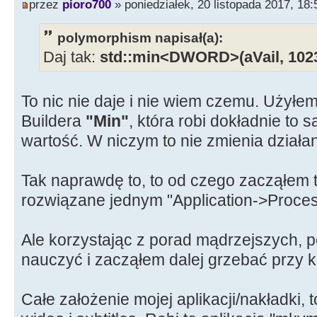
przez
pioro700
» poniedziałek, 20 listopada 2017, 18:
polymorphism napisał(a):
Daj tak:
std::min<DWORD>(aVail, 102
To nic nie daje i nie wiem czemu. Użyłem
Buildera
"Min"
, która robi dokładnie to 
wartość. W niczym to nie zmienia działan
Tak naprawdę to, to od czego zacząłem t
rozwiązane jednym "Application->Proce
Ale korzystając z porad mądrzejszych, 
nauczyć i zacząłem dalej grzebać przy ko
Całe założenie mojej aplikacji/nakładki, 