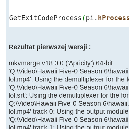
Ekra
}
GetExitCodeProcess
(
pi.
hProces
bzero
(
buf
)
;
ReadFile
(
read_stdout,buf,1023
Application
-
>
Rezultat pierwszej wersji :
mess
=
String
}
pos
=
mess.
Po
mkvmerge v18.0.0 ('Apricity') 64-bit
while
(
pos
>
0
'Q:\Video\Hawaii Five-0 Season 6\hawaii
{
lol.mp4': Using the demultiplexer for the
Ekra
'Q:\Video\Hawaii Five-0 Season 6\hawaii
>
Add
(
mess.
SubString
(
1, pos
-
1
)
lol.srt': Using the demultiplexer for the fo
mes
Q:\Video\Hawaii Five-0 Season 6\hawaii.
pos
)
;
lol.mp4' track 0: Using the output module
pos
'Q:\Video\Hawaii Five-0 Season 6\hawaii
}
lol.mp4' track 1: Using the output module 