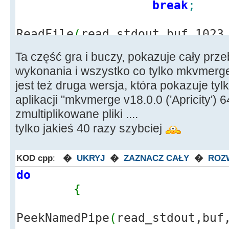
break
;
ReadFile
(
read_stdout,buf,1023
//read the stdout pipe
Ta część gra i buczy, pokazuje cały prze
mess
=
String
wykonania i wszystko co tylko mkvmerge.
pos
=
mess.
Po
jest też druga wersja, która pokazuje tyl
while
(
pos
>
0
aplikacji "mkvmerge v18.0.0 ('Apricity') 
{
zmultiplikowane pliki ....
Ekra
tylko jakieś 40 razy szybciej
>
Add
(
mess.
SubString
(
1, pos
-
1
)
mes
KOD cpp
:
�
UKRYJ
�
ZAZNACZ CAŁY
�
ROZ
pos
)
;
do
pos
{
}
if
(
!
mess.
IsEm
PeekNamedPipe
(
read_stdout,buf
{