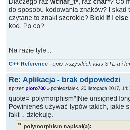
Ekran
-
>
SetFocus
(
)
;
//Memo
Dlaczego raz
wchar_t*
, raz
char*
? Co m
}
do sposobu kodowania znaków? I skąd 
for
(
;;
)
//główna pętla
czytane to znaki szerokie? Bloki
if
i
else
{
kod. Po co?
GetExitCodeProcess
(
pi.
hPr
//czekam na zakończenie proc
if
(
exit
!
=
STILL_ACTIVE
)
Na razie tyle...
break
;
C++ Reference
-
opis wszystkich klas STL-a i fu
PeekNamedPipe
(
read_stdout,buf
Re: Aplikacja - brak odpowiedzi
//check to see if the
przez
pioro700
» poniedziałek, 20 listopada 2017, 14:
read from stdout
quote="polymorphism"]Nie unsigned lon
if
(
bRead
!
=
0
)
Powinieneś używać typów takich, jakie s
{
fakt .. dziękuję.
bzero
(
buf
)
;
if
(
aVail
>
1023
)
polymorphism napisał(a):