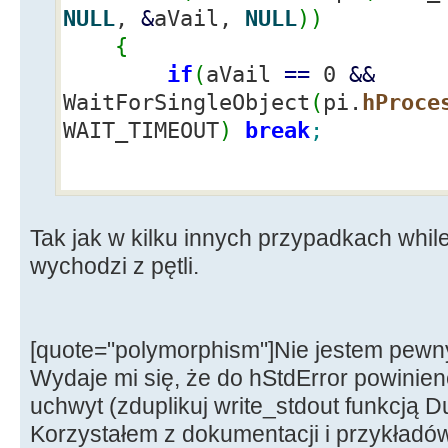
CloseHandle
(
pi.
hProcess
)
;
NULL
,
&
aVail,
NULL
)
)
CloseHandle
(
write_stdout
)
;
{
CloseHandle
(
read_stdout
)
;
if
(
aVail
==
0
&&
return
true
;
WaitForSingleObject
(
pi.
hProce
WAIT_TIMEOUT
)
break
;
}
...
Tak jak w kilku innych przypadkach whil
Application
-
>
ProcessM
wychodzi z pętli.
odblokuje GUI
}
[quote="polymorphism"]Nie jestem pewny,
Wydaje mi się, że do hStdError powinien
uchwyt (zduplikuj write_stdout funkcją D
Korzystałem z dokumentacji i przykładów