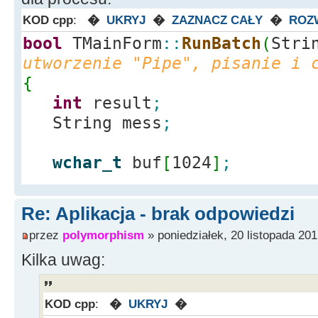
KOD cpp
:
�
UKRYJ
�
ZAZNACZ CAŁY
�
ROZ
bool
TMainForm
::
RunBatch
(
Stri
utworzenie "Pipe", pisanie i 
{
int
result
;
String mess
;
wchar_t
buf
[
1024
]
;
Re: Aplikacja - brak odpowiedzi
STARTUPINFO si
;
przez
polymorphism
» poniedziałek, 20 listopada 201
SECURITY_ATTRIBUTES sa
;
Kilka uwag:
SECURITY_DESCRIPTOR sd
;
//security information dla pi
PROCESS_INFORMATION pi
;
KOD cpp
:
�
UKRYJ
�