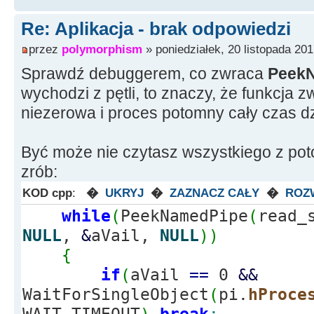
Re: Aplikacja - brak odpowiedzi
przez
polymorphism
» poniedziałek, 20 listopada 201
Sprawdź debuggerem, co zwraca
PeekN
wychodzi z pętli, to znaczy, że funkcja
niezerowa i proces potomny cały czas dz
Być może nie czytasz wszystkiego z poto
zrób:
KOD cpp
:
�
UKRYJ
�
ZAZNACZ CAŁY
�
ROZ
while
(
PeekNamedPipe
(
read_
NULL
,
&
aVail,
NULL
)
)
{
if
(
aVail
==
0
&&
WaitForSingleObject
(
pi.
hProce