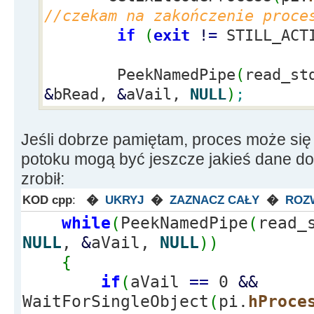
//czekam na zakończenie proce
if
if
(
exit
!
=
STILL_ACT
(
!
CreatePipe
(
&
read_stdout,
&
wr
//pipe dla wyjścia
PeekNamedPipe
(
read_st
{
&
bRead,
&
aVail,
NULL
)
;
ErrorMessage
(
"CreatePipe"
return
false
;
Jeśli dobrze pamiętam, proces może się
}
potoku mogą być jeszcze jakieś dane do
zrobił:
GetStartupInfo
(
&
si
)
;
/
procesu
KOD cpp
:
�
UKRYJ
�
ZAZNACZ CAŁY
�
ROZ
while
(
PeekNamedPipe
(
read_
si.
dwFlags
=
NULL
,
&
aVail,
NULL
)
)
STARTF_USESTDHANDLES
|
STARTF_U
{
si.
wShowWindow
=
SW_HIDE
;
if
(
aVail
==
0
&&
si.
hStdOutput
=
write_stdou
WaitForSingleObject
(
pi.
hProce